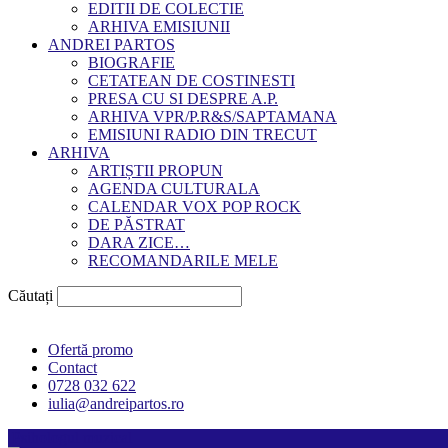
EDITII DE COLECTIE
ARHIVA EMISIUNII
ANDREI PARTOS
BIOGRAFIE
CETATEAN DE COSTINESTI
PRESA CU SI DESPRE A.P.
ARHIVA VPR/P.R&S/SAPTAMANA
EMISIUNI RADIO DIN TRECUT
ARHIVA
ARTIȘTII PROPUN
AGENDA CULTURALA
CALENDAR VOX POP ROCK
DE PĂSTRAT
DARA ZICE…
RECOMANDARILE MELE
Căutați
Ofertă promo
Contact
0728 032 622
iulia@andreipartos.ro
Psihologul muzical