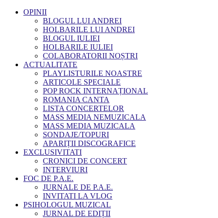
OPINII
BLOGUL LUI ANDREI
HOLBARILE LUI ANDREI
BLOGUL IULIEI
HOLBARILE IULIEI
COLABORATORII NOȘTRI
ACTUALITATE
PLAYLISTURILE NOASTRE
ARTICOLE SPECIALE
POP ROCK INTERNAȚIONAL
ROMANIA CANTA
LISTA CONCERTELOR
MASS MEDIA NEMUZICALA
MASS MEDIA MUZICALA
SONDAJE/TOPURI
APARIȚII DISCOGRAFICE
EXCLUSIVITATI
CRONICI DE CONCERT
INTERVIURI
FOC DE P.A.E.
JURNALE DE P.A.E.
INVITATI LA VLOG
PSIHOLOGUL MUZICAL
JURNAL DE EDIȚII