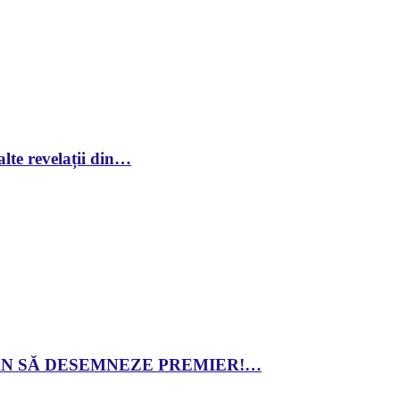
lte revelații din…
 DAN SĂ DESEMNEZE PREMIER!…