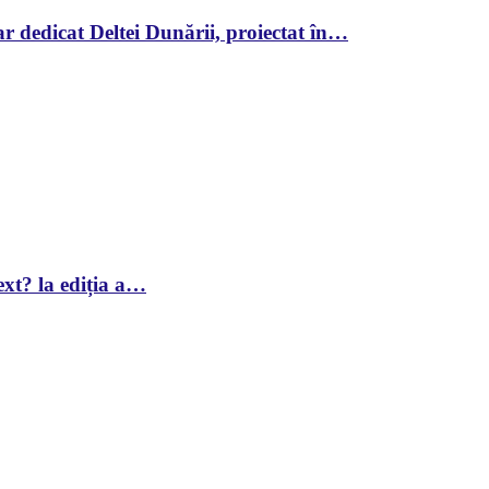
r dedicat Deltei Dunării, proiectat în…
xt? la ediția a…