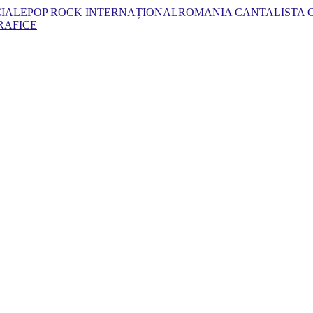
CIALE
POP ROCK INTERNAȚIONAL
ROMANIA CANTA
LISTA
RAFICE