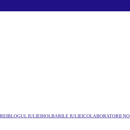
REI
BLOGUL IULIEI
HOLBARILE IULIEI
COLABORATORII NO