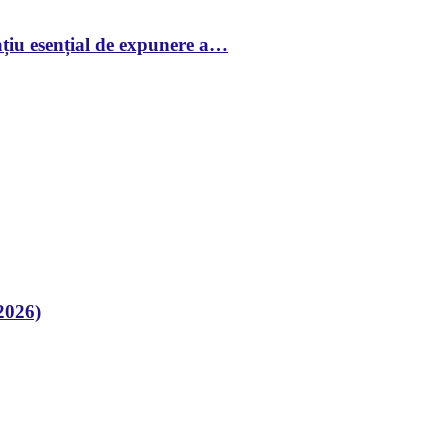
țiu esențial de expunere a…
2026)