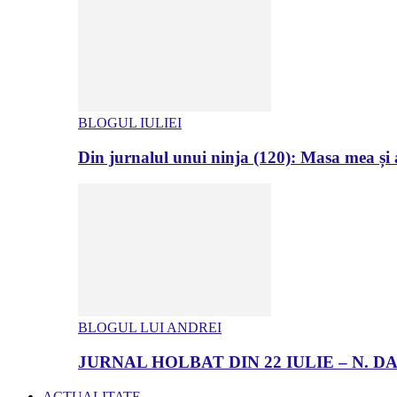
BLOGUL IULIEI
Din jurnalul unui ninja (120): Masa mea și a
BLOGUL LUI ANDREI
JURNAL HOLBAT DIN 22 IULIE – N.
ACTUALITATE