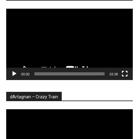
Player
video
00:00
03:38
dArtagnan – Crazy Train
Player
video