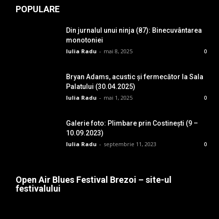
POPULARE
Din jurnalul unui ninja (87): Binecuvântarea
monotoniei
Iulia Radu
-
mai 8, 2025
0
Bryan Adams, acustic și fermecător la Sala
Palatului (30.04.2025)
Iulia Radu
-
mai 1, 2025
0
Galerie foto: Plimbare prin Costinești (9 –
10.09.2023)
Iulia Radu
-
septembrie 11, 2023
0
Open Air Blues Festival Brezoi – site-ul
festivalului