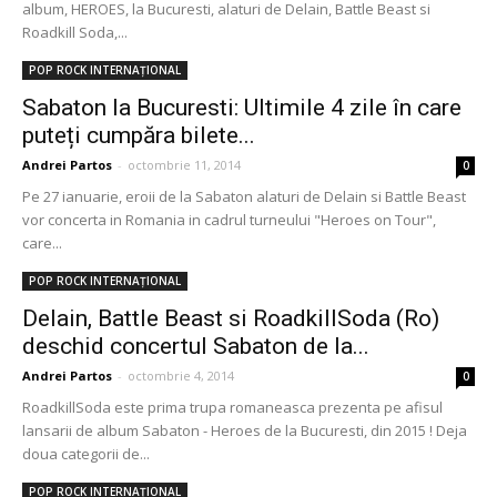
album, HEROES, la Bucuresti, alaturi de Delain, Battle Beast si
Roadkill Soda,...
POP ROCK INTERNAȚIONAL
Sabaton la Bucuresti: Ultimile 4 zile în care
puteți cumpăra bilete...
Andrei Partos
-
octombrie 11, 2014
0
Pe 27 ianuarie, eroii de la Sabaton alaturi de Delain si Battle Beast
vor concerta in Romania in cadrul turneului "Heroes on Tour",
care...
POP ROCK INTERNAȚIONAL
Delain, Battle Beast si RoadkillSoda (Ro)
deschid concertul Sabaton de la...
Andrei Partos
-
octombrie 4, 2014
0
RoadkillSoda este prima trupa romaneasca prezenta pe afisul
lansarii de album Sabaton - Heroes de la Bucuresti, din 2015 ! Deja
doua categorii de...
POP ROCK INTERNAȚIONAL