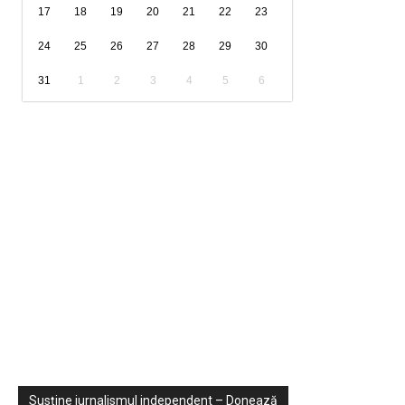
17
18
19
20
21
22
23
24
25
26
27
28
29
30
31
1
2
3
4
5
6
Sondaje
Video
Susține jurnalismul independent – Donează