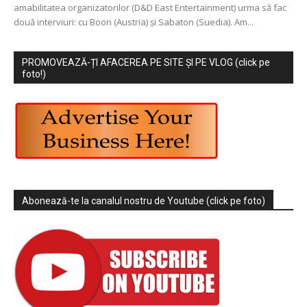
amabilitatea organizatorilor (D&D East Entertainment) urma să fac
două interviuri: cu Boon (Austria) şi Sabaton (Suedia). Am...
PROMOVEAZĂ-ȚI AFACEREA PE SITE ȘI PE VLOG (click pe
foto!)
Abonează-te la canalul nostru de Youtube (click pe foto)