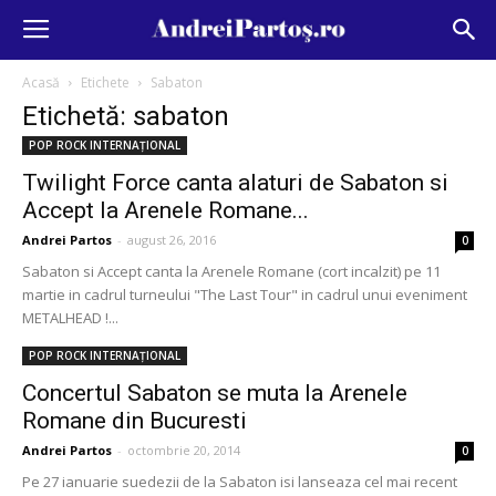
Acasă
Etichete
Sabaton
Etichetă: sabaton
POP ROCK INTERNAȚIONAL
Twilight Force canta alaturi de Sabaton si
Accept la Arenele Romane...
Andrei Partos
-
august 26, 2016
0
Sabaton si Accept canta la Arenele Romane (cort incalzit) pe 11
martie in cadrul turneului "The Last Tour" in cadrul unui eveniment
METALHEAD !...
POP ROCK INTERNAȚIONAL
Concertul Sabaton se muta la Arenele
Romane din Bucuresti
Andrei Partos
-
octombrie 20, 2014
0
Pe 27 ianuarie suedezii de la Sabaton isi lanseaza cel mai recent