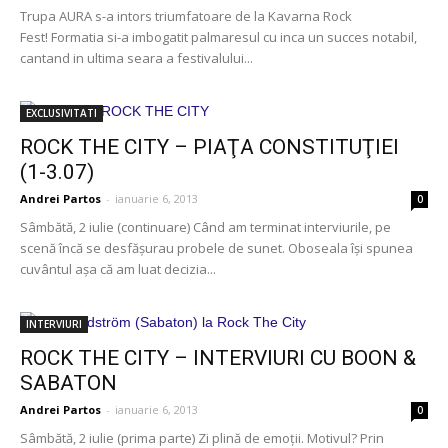
Trupa AURA s-a intors triumfatoare de la Kavarna Rock
Fest! Formatia si-a imbogatit palmaresul cu inca un succes notabil,
cantand in ultima seara a festivalului...
EXCLUSIVITATI
ROCK THE CITY – PIAŢA CONSTITUŢIEI
(1-3.07)
Andrei Partos
-
ianuarie 6, 2013
0
Sâmbătă, 2 iulie (continuare) Când am terminat interviurile, pe
scenă încă se desfăşurau probele de sunet. Oboseala îşi spunea
cuvântul aşa că am luat decizia...
INTERVIURI
ROCK THE CITY – INTERVIURI CU BOON &
SABATON
Andrei Partos
-
ianuarie 6, 2013
0
Sâmbătă, 2 iulie (prima parte) Zi plină de emoţii. Motivul? Prin