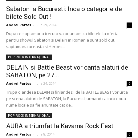
Sabaton la Bucuresti: Inca o categorie de
bilete Sold Out !
Andrei Partos
-
iulie 29, 2014
0
Dupa ce saptamana trecuta va anuntam ca biletele la oferta
pentru showul Sabaton si Delain in Romania sunt sold out,
saptamana aceasta si Heroes...
POP ROCK INTERNAȚIONAL
DELAIN si Battle Beast vor canta alaturi de
SABATON, pe 27...
Andrei Partos
-
iulie 24, 2014
0
Trupa olandeza DELAIN si finlandezii de la BATTLE BEAST vor urca
pe scena alaturi de SABATON, la Bucuresti, urmand ca inca doua
nume locale sa fie anuntate cat de...
POP ROCK INTERNAȚIONAL
AURA a triumfat la Kavarna Rock Fest
Andrei Partos
-
iulie 8, 2014
0