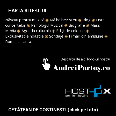
HARTA SITE-ULUI
Născuți pentru muzică
◉
Mă holbez și eu
◉
Blog
◉
Lista
concertelor
◉
Psihologul Muzical
◉
Biografie
◉
Mass –
Media
◉
Agenda culturala
◉
Ediții de colecție
◉
Exclusivitățile noastre
◉
Sondaje
◉
Filmări din emisiune
◉
Romania canta
CETĂȚEAN DE COSTINEȘTI (click pe foto)