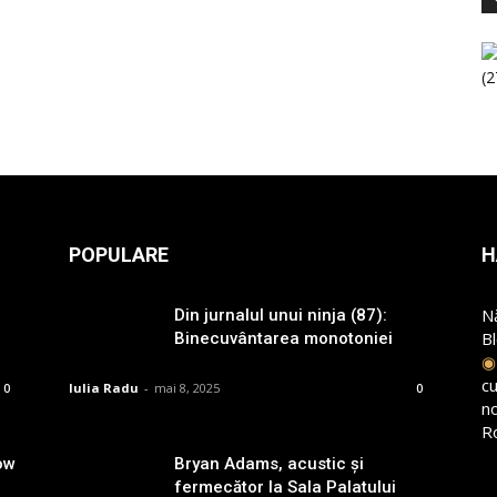
POPULARE
H
N
Din jurnalul unui ninja (87):
B
Binecuvântarea monotoniei
cu
Iulia Radu
-
mai 8, 2025
0
0
n
R
ow
Bryan Adams, acustic și
fermecător la Sala Palatului