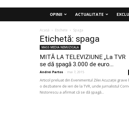
OPINII
ACTUALITATE
EXCLU
Acasă
Etichete
Spaga
Etichetă: spaga
MASS MEDIA NEMUZICALA
MITĂ LA TELEVIZIUNE „La TVR
se dă șpagă 3.000 de euro...
Andrei Partos
-
mai 7, 2015
Articol preluat din Evenimentul Zilei Acuzațiii grave 
o dezbatere de ieri de la TVR, unde jurnalistul Corn
Nistorescu a afirmat că se dă șpagă...