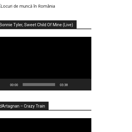
Bonnie Tyler, Sweet Child Of Mine (Live)
ayer
deo
00:00
03:38
dArtagnan – Crazy Train
ayer
deo