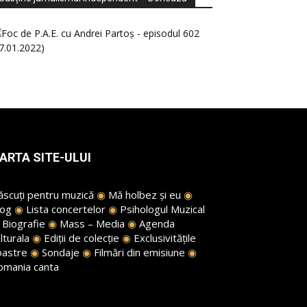
ARTA SITE-ULUI
ăscuți pentru muzică
◉
Mă holbez și eu
◉
log
◉
Lista concertelor
◉
Psihologul Muzical
◉
Biografie
◉
Mass – Media
◉
Agenda
lturala
◉
Ediții de colecție
◉
Exclusivitățile
oastre
◉
Sondaje
◉
Filmări din emisiune
◉
omania canta