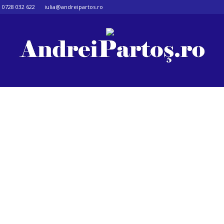
0728 032 622
iulia@andreipartos.ro