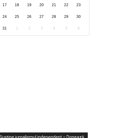
17
18
19
20
21
22
23
24
25
26
27
28
29
30
31
1
2
3
4
5
6
ondaje
ideo
Susține jurnalismul independent – Donează