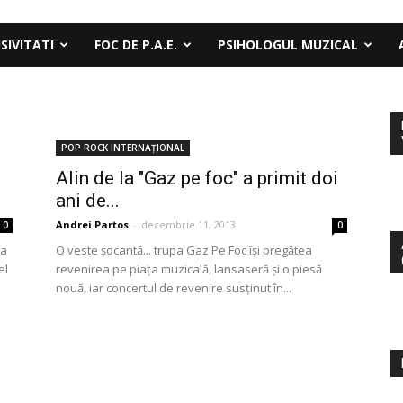
SIVITATI
FOC DE P.A.E.
PSIHOLOGUL MUZICAL
POP ROCK INTERNAȚIONAL
Alin de la "Gaz pe foc" a primit doi
ani de...
Andrei Partos
-
decembrie 11, 2013
0
0
la
O veste șocantă... trupa Gaz Pe Foc își pregătea
el
revenirea pe piața muzicală, lansaseră și o piesă
nouă, iar concertul de revenire susținut în...