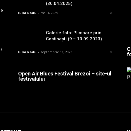
(30.04.2025)
0
Iulia Radu
-
mai 1, 2025
0
Galerie foto: Plimbare prin
Costinești (9 – 10.09.2023)
C
3
Iulia Radu
-
septembrie 11, 2023
0
f
e
Open Air Blues Festival Brezoi – site-ul
festivalului