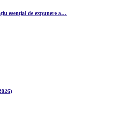
țiu esențial de expunere a…
2026)