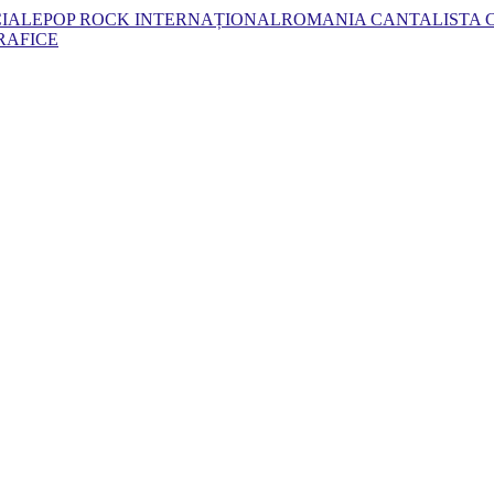
CIALE
POP ROCK INTERNAȚIONAL
ROMANIA CANTA
LISTA
RAFICE