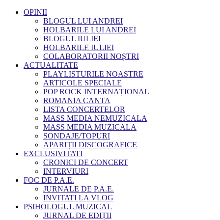
OPINII
BLOGUL LUI ANDREI
HOLBARILE LUI ANDREI
BLOGUL IULIEI
HOLBARILE IULIEI
COLABORATORII NOȘTRI
ACTUALITATE
PLAYLISTURILE NOASTRE
ARTICOLE SPECIALE
POP ROCK INTERNAȚIONAL
ROMANIA CANTA
LISTA CONCERTELOR
MASS MEDIA NEMUZICALA
MASS MEDIA MUZICALA
SONDAJE/TOPURI
APARIȚII DISCOGRAFICE
EXCLUSIVITATI
CRONICI DE CONCERT
INTERVIURI
FOC DE P.A.E.
JURNALE DE P.A.E.
INVITATI LA VLOG
PSIHOLOGUL MUZICAL
JURNAL DE EDIȚII