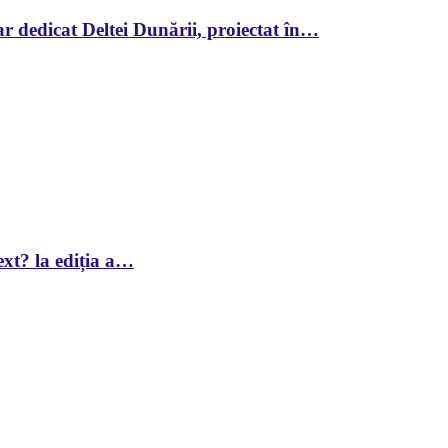
r dedicat Deltei Dunării, proiectat în…
xt? la ediția a…