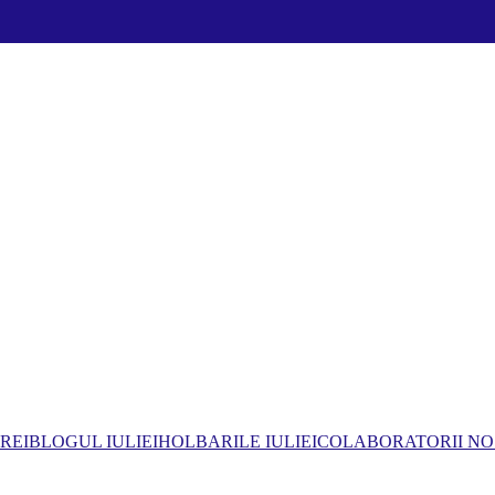
REI
BLOGUL IULIEI
HOLBARILE IULIEI
COLABORATORII NO