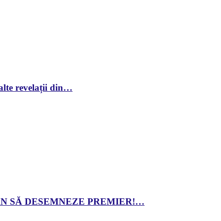
lte revelații din…
 DAN SĂ DESEMNEZE PREMIER!…