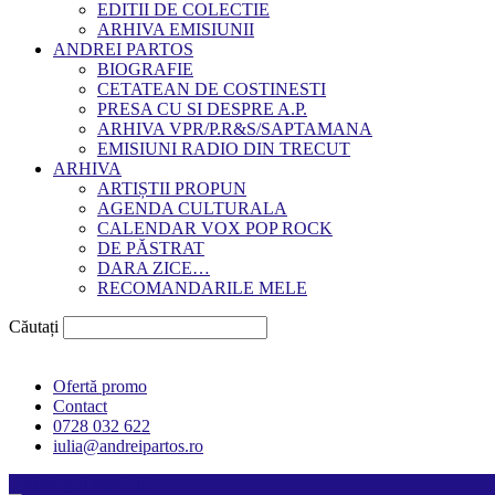
EDITII DE COLECTIE
ARHIVA EMISIUNII
ANDREI PARTOS
BIOGRAFIE
CETATEAN DE COSTINESTI
PRESA CU SI DESPRE A.P.
ARHIVA VPR/P.R&S/SAPTAMANA
EMISIUNI RADIO DIN TRECUT
ARHIVA
ARTIȘTII PROPUN
AGENDA CULTURALA
CALENDAR VOX POP ROCK
DE PĂSTRAT
DARA ZICE…
RECOMANDARILE MELE
Căutați
Ofertă promo
Contact
0728 032 622
iulia@andreipartos.ro
Psihologul muzical