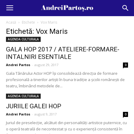
Acasă
Etichete
Vox Maris
Etichetă: Vox Maris
AGENDA CULTURALA
GALA HOP 2017 / ATELIERE-FORMARE-
INTALNIRI ESENTIALE
Andrei Partos
-
august 29, 2017
0
Gala Tânărului Actor HOP îşi consolidează direcţia de formare
profesională a tinerilor artişti în buna tradiţie a şcolii româneşti de
teatru, îmbinând metodele de...
AGENDA CULTURALA
JURIILE GALEI HOP
Andrei Partos
-
august 9, 2017
0
Juriul de preselecţie, alcătuit din personalităţi artistice puternice, cu
o operă teatrală de necontestat şi cu o experienţă consistentă în