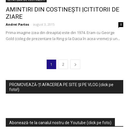
AMINTIRI DIN COSTINEŞTI |CITITORII DE
ZIARE
Andrei Partos
-
august 3, 2015
0
Prima imagine (cea din dreapta) este din 1974. Eram cu George
Gold (coleg de prezentare la Ring şi la Dacia în acea vreme) şi un...
1
2
PROMOVEAZĂ-ȚI AFACEREA PE SITE ȘI PE VLOG (click pe
foto!)
Abonează-te la canalul nostru de Youtube (click pe foto)