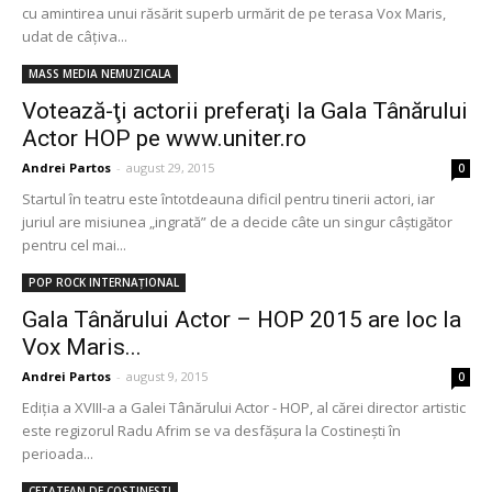
cu amintirea unui răsărit superb urmărit de pe terasa Vox Maris,
udat de câțiva...
MASS MEDIA NEMUZICALA
Votează-ţi actorii preferaţi la Gala Tânărului
Actor HOP pe www.uniter.ro
Andrei Partos
-
august 29, 2015
0
Startul în teatru este întotdeauna dificil pentru tinerii actori, iar
juriul are misiunea „ingrată” de a decide câte un singur câştigător
pentru cel mai...
POP ROCK INTERNAȚIONAL
Gala Tânărului Actor – HOP 2015 are loc la
Vox Maris...
Andrei Partos
-
august 9, 2015
0
Ediţia a XVIII-a a Galei Tânărului Actor - HOP, al cărei director artistic
este regizorul Radu Afrim se va desfăşura la Costineşti în
perioada...
CETATEAN DE COSTINESTI