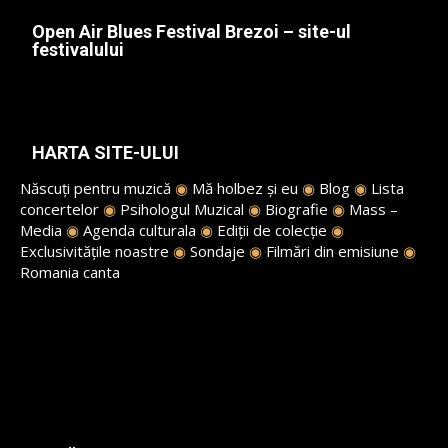
Open Air Blues Festival Brezoi – site-ul
festivalului
HARTA SITE-ULUI
Născuți pentru muzică
◉
Mă holbez și eu
◉
Blog
◉
Lista
concertelor
◉
Psihologul Muzical
◉
Biografie
◉
Mass –
Media
◉
Agenda culturala
◉
Ediții de colecție
◉
Exclusivitățile noastre
◉
Sondaje
◉
Filmări din emisiune
◉
Romania canta