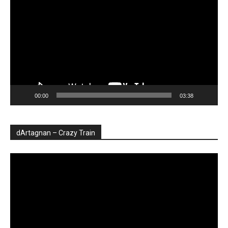
video
00:00
03:38
dArtagnan – Crazy Train
Player
video