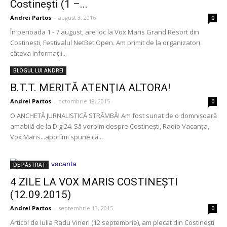
Costinești (1 –...
Andrei Partos
-
august 3, 2016
0
În perioada 1 - 7 august, are loc la Vox Maris Grand Resort din
Costinești, Festivalul NetBet Open. Am primit de la organizatori
câteva informații...
BLOGUL LUI ANDREI
B.T.T. MERITĂ ATENŢIA ALTORA!
Andrei Partos
-
octombrie 18, 2015
0
O ANCHETĂ JURNALISTICĂ STRÂMBĂ! Am fost sunat de o domnişoară
amabilă de la Digi24. Să vorbim despre Costineşti, Radio Vacanţa,
Vox Maris...apoi îmi spune că...
DE PĂSTRAT
4 ZILE LA VOX MARIS COSTINEȘTI
(12.09.2015)
Andrei Partos
-
septembrie 13, 2015
0
Articol de Iulia Radu Vineri (12 septembrie), am plecat din Costinești