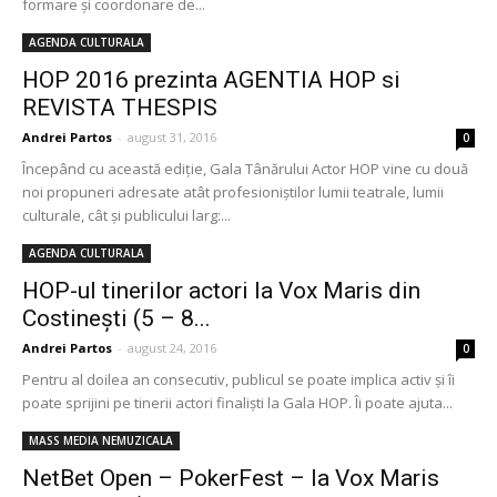
formare şi coordonare de...
AGENDA CULTURALA
HOP 2016 prezinta AGENTIA HOP si
REVISTA THESPIS
Andrei Partos
-
august 31, 2016
0
Începând cu această ediţie, Gala Tânărului Actor HOP vine cu două
noi propuneri adresate atât profesioniştilor lumii teatrale, lumii
culturale, cât şi publicului larg:...
AGENDA CULTURALA
HOP-ul tinerilor actori la Vox Maris din
Costinești (5 – 8...
Andrei Partos
-
august 24, 2016
0
Pentru al doilea an consecutiv, publicul se poate implica activ şi îi
poate sprijini pe tinerii actori finalişti la Gala HOP. Îi poate ajuta...
MASS MEDIA NEMUZICALA
NetBet Open – PokerFest – la Vox Maris