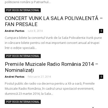
politicienii români şi Patriarhul...
POP ROCK INTERNAȚIONAL
CONCERT VUNK LA SALA POLIVALENTĂ –
FAN PRESALE
Andrei Partos
-
iulie 8, 2014
0
Cumpara bilete la concertul Vunk de la Sala Polivalenta Vunk pune
in vânzare bilete pentru cel mai important concert anual al trupei
într-o ediție specială...
POP ROCK INTERNAȚIONAL
Premiile Muzicale Radio România 2014 –
Nominalizați
Andrei Partos
-
februarie 27, 2014
0
Postul public de radio va decerna pentru a XII-a oară, Premiile
Muzicale Radio România, în cadrul unui spectacol-eveniment,
duminică 23 martie 2014, la Sala...
POP ROCK INTERNAȚIONAL