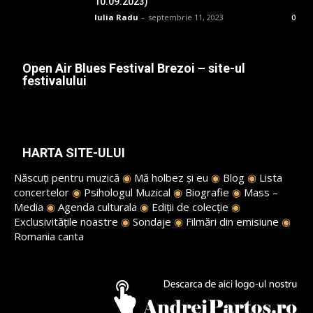
10.09.2023)
Iulia Radu
-
septembrie 11, 2023
0
Open Air Blues Festival Brezoi – site-ul
festivalului
HARTA SITE-ULUI
Născuți pentru muzică
◉
Mă holbez și eu
◉
Blog
◉
Lista
concertelor
◉
Psihologul Muzical
◉
Biografie
◉
Mass –
Media
◉
Agenda culturala
◉
Ediții de colecție
◉
Exclusivitățile noastre
◉
Sondaje
◉
Filmări din emisiune
◉
Romania canta