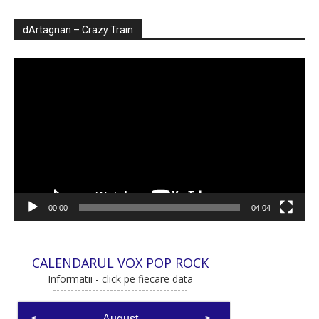
dArtagnan – Crazy Train
Player
video
00:00
04:04
CALENDARUL VOX POP ROCK
Informatii - click pe fiecare data
August