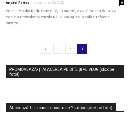
Andrei Partos
-
decembrie 23, 2012
0
Articol de Iulia Radu Duminică, 13 martie, a avut loc cea de-a 9-a
ediţie a Premiilor Muzicale R.R.A. Am ajuns la sală cu câteva
minute...
1
2
3
PROMOVEAZĂ-ȚI AFACEREA PE SITE ȘI PE VLOG (click pe
foto!)
Abonează-te la canalul nostru de Youtube (click pe foto)