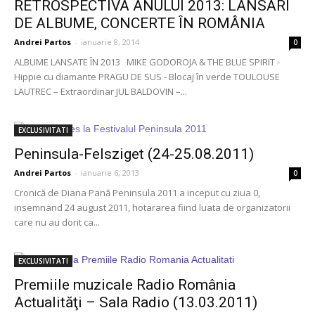
RETROSPECTIVA ANULUI 2013: LANSĂRI
DE ALBUME, CONCERTE ÎN ROMÂNIA
Andrei Partos
-
ianuarie 8, 2014
0
ALBUME LANSATE ÎN 2013 MIKE GODOROJA & THE BLUE SPIRIT -
Hippie cu diamante PRAGU DE SUS - Blocaj în verde TOULOUSE
LAUTREC – Extraordinar JUL BALDOVIN –...
EXCLUSIVITATI
Peninsula-Felsziget (24-25.08.2011)
Andrei Partos
-
ianuarie 6, 2013
0
Cronică de Diana Pană Peninsula 2011 a inceput cu ziua 0,
insemnand 24 august 2011, hotararea fiind luata de organizatorii
care nu au dorit ca...
EXCLUSIVITATI
Premiile muzicale Radio România
Actualităţi – Sala Radio (13.03.2011)