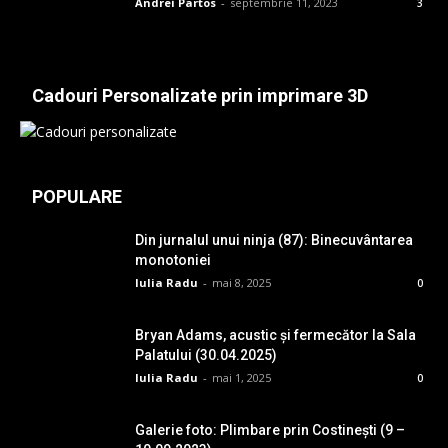
Andrei Partos
-
septembrie 11, 2023
3
Cadouri Personalizate prin imprimare 3D
POPULARE
Din jurnalul unui ninja (87): Binecuvântarea
monotoniei
Iulia Radu
-
mai 8, 2025
0
Bryan Adams, acustic și fermecător la Sala
Palatului (30.04.2025)
Iulia Radu
-
mai 1, 2025
0
Galerie foto: Plimbare prin Costinești (9 –