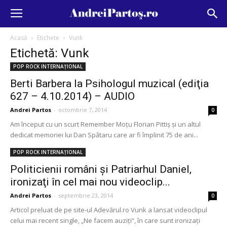
Acasă
Etichete
Vunk
Etichetă: Vunk
POP ROCK INTERNAȚIONAL
Berti Barbera la Psihologul muzical (ediţia
627 – 4.10.2014) – AUDIO
Andrei Partos
-
octombrie 7, 2014
0
Am început cu un scurt Remember Moţu Florian Pittiş şi un altul
dedicat memoriei lui Dan Spătaru care ar fi împlinit 75 de ani...
POP ROCK INTERNAȚIONAL
Politicienii români şi Patriarhul Daniel,
ironizaţi în cel mai nou videoclip...
Andrei Partos
-
septembrie 23, 2014
0
Articol preluat de pe site-ul Adevărul.ro Vunk a lansat videoclipul
celui mai recent single, „Ne facem auziţi“, în care sunt ironizaţi