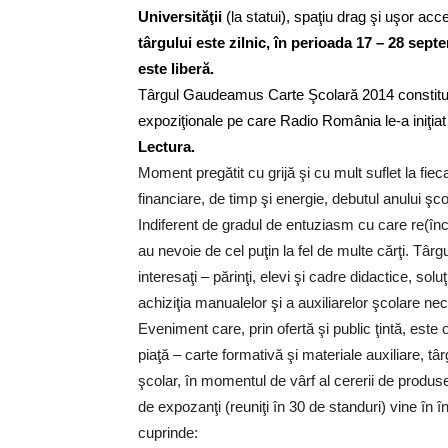
Universităţii
(la statui), spaţiu drag şi uşor acce
târgului este zilnic, în perioada 17 – 28 septe
este liberă.
Târgul Gaudeamus Carte Şcolară 2014 constitui
expoziţionale pe care Radio România le-a iniţiat
Lectura.
Moment pregătit cu grijă şi cu mult suflet la f
financiare, de timp şi energie, debutul anului ş
Indiferent de gradul de entuziasm cu care re(înce
au nevoie de cel puţin la fel de multe cărţi. T
interesaţi – părinţi, elevi şi cadre didactice, so
achiziţia manualelor şi a auxiliarelor şcolare ne
Eveniment care, prin ofertă şi public ţintă, est
piaţă – carte formativă şi materiale auxiliare, tâ
şcolar, în momentul de vârf al cererii de produse 
de expozanţi (reuniţi în 30 de standuri) vine în î
cuprinde: