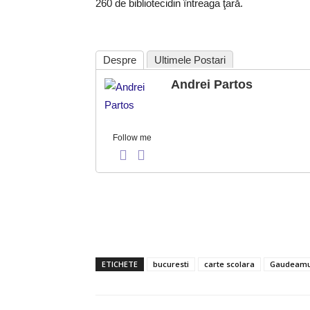
260 de biblioteci
din întreaga ţară.
Despre
Ultimele Postari
Andrei Partos
Follow me
ETICHETE
bucuresti
carte scolara
Gaudeam