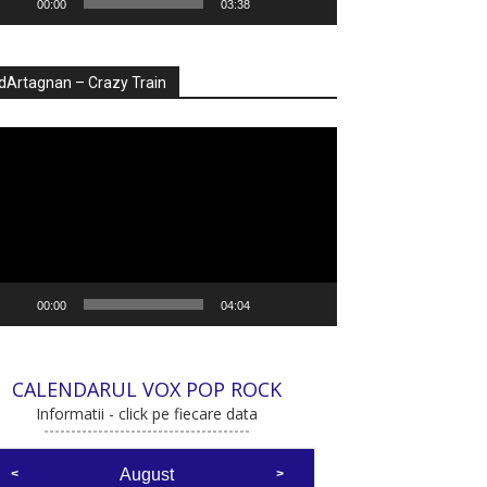
00:00
03:38
dArtagnan – Crazy Train
ayer
deo
00:00
04:04
CALENDARUL VOX POP ROCK
Informatii - click pe fiecare data
August