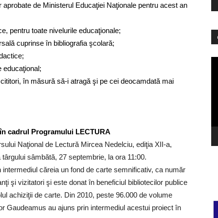
r aprobate de Ministerul Educaţiei Naţionale pentru acest an
e, pentru toate nivelurile educaţionale;
rsală cuprinse în bibliografia şcolară;
idactice;
Pl
e educaţional;
vi
rii cititori, în măsură să-i atragă şi pe cei deocamdată mai
a în cadrul Programului LECTURA
rsului Naţional de Lectură Mircea Nedelciu, ediţia XII-a,
a târgului sâmbătă, 27 septembrie, la ora 11:00.
 intermediul căreia un fond de carte semnificativ, ca număr
 şi vizitatori şi este donat în beneficiul bibliotecilor publice
tolul achiziţii de carte. Din 2010, peste 96.000 de volume
rilor Gaudeamus au ajuns prin intermediul acestui proiect în