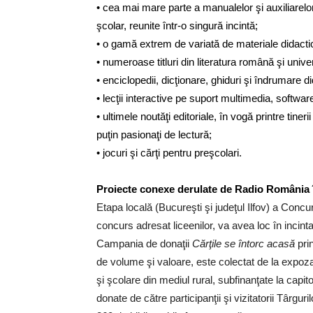
• cea mai mare parte a manualelor şi auxiliarelo
şcolar, reunite într-o singură incintă;
• o gamă extrem de variată de materiale didactic
• numeroase titluri din literatura română şi unive
• enciclopedii, dicţionare, ghiduri şi îndrumare d
• lecţii interactive pe suport multimedia, softwar
• ultimele noutăţi editoriale, în vogă printre tine
puţin pasionaţi de lectură;
• jocuri şi cărţi pentru preşcolari.
Proiecte conexe derulate de Radio Români
Etapa locală (Bucureşti şi judeţul Ilfov) a Concu
concurs adresat liceenilor, va avea loc în incint
Campania de donaţii
Cărţile se întorc acasă
prin
de volume şi valoare, este colectat de la expozanţi
şi şcolare din mediul rural, subfinanţate la capi
donate de către participanţii şi vizitatorii Târgu