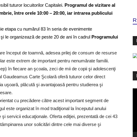
sibil tuturor locuitorilor Capitalei.
Programul de vizitare al
mbrie, între orele 10:00 – 20:00, iar intrarea publicului
R
e etapa cu numărul 83 în seria de evenimente
 şi le organizează de peste 20 de ani în cadrul
Programului
iecare început de toamnă, adesea prilej de consum de resurse
colar este extrem de important pentru nenumărate familii.
p) în fiecare an şcoala, zeci de mii de copii şi adolescenţi
ârgul Gaudeamus Carte Şcolară
oferă tuturor celor direct
luţia uşoară, plăcută şi avantajoasă pentru studierea şi
Pl
cesare.
vi
e orientat cu precădere către acest important segment de
rgul este organizat în mod tradiţional la începutul anului
şi servicii educaţionale. Oferta ediţiei, prezentată de cei 43
ntâmpinarea unor solicitări dintre cele mai diverse şi