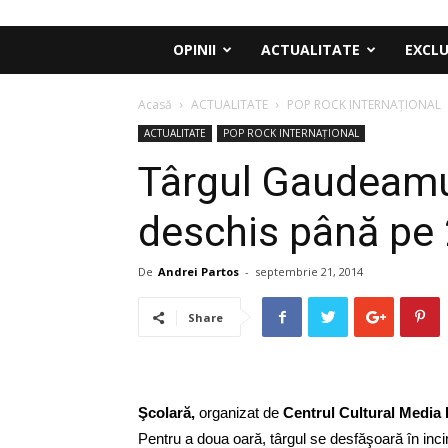
OPINII
ACTUALITATE
EXCLU
Acasă
ACTUALITATE
POP ROCK INTERNAȚIONAL
ACTUALITATE
POP ROCK INTERNAȚIONAL
Târgul Gaudeamu
deschis până pe
De
Andrei Partos
-
septembrie 21, 2014
Share
Şcolară,
organizat de
Centrul Cultural Media
Pentru a doua oară, târgul se desfăşoară în inci