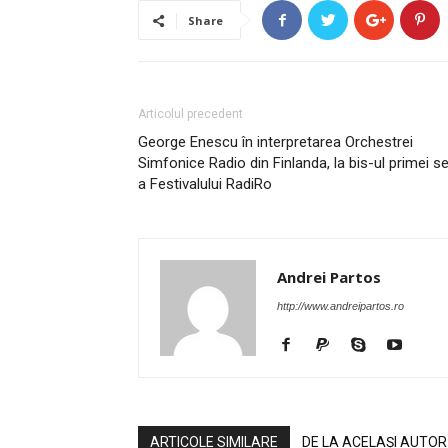
Share
Articolul precedent
George Enescu în interpretarea Orchestrei
Simfonice Radio din Finlanda, la bis-ul primei se
a Festivalului RadiRo
Andrei Partos
http://www.andreipartos.ro
ARTICOLE SIMILARE
DE LA ACELAȘI AUTOR