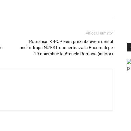
Articolul următor
Romanian K-POP Fest prezinta evenimentul
S
V
ri
anului: trupa NU’EST concerteaza la Bucuresti pe
29 noiembrie la Arenele Romane (indoor)