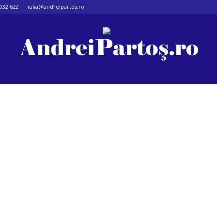
032 622
iulia@andreipartos.ro