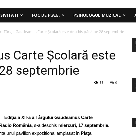
SIVITATI
FOC DE P.A.E.
PSIHOLOGUL MUZICAL
Târgul Gaudeamus Carte Şcolară este deschis până pe 28 septembrie
s Carte Şcolară este
 28 septembrie
38
0
Ediţia a XII-a a Târgului Gaudeamus Carte
 Radio România
, s-a deschis
miercuri, 17 septembrie
.
nta unui pavilion expoziţional amplasat în
Piaţa