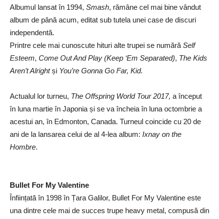
Albumul lansat în 1994,
Smash
, rămâne cel mai bine vândut
album de până acum, editat sub tutela unei case de discuri
independentă.
Printre cele mai cunoscute hituri alte trupei se numără
Self
Esteem
,
Come Out And Play (Keep ‘Em Separated)
,
The Kids
Aren’t Alright
și
You’re Gonna Go Far, Kid.
Actualul lor turneu,
The Offspring World Tour 2017,
a început
în luna martie în Japonia și se va încheia în luna octombrie a
acestui an, în Edmonton, Canada. Turneul coincide cu 20 de
ani de la lansarea celui de al 4-lea album:
Ixnay on the
Hombre
.
Bullet For My Valentine
Înființată în 1998 în Țara Galilor, Bullet For My Valentine este
una dintre cele mai de succes trupe heavy metal, compusă din