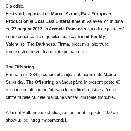
8-a ediție.
Festivalul, organizat de
Marcel Avram, East European
Production și D&D East Entertainment
, va avea loc în data
de
27 august 2017, la Arenele Romane
și va aduce pe scenă
nume cunoscute ale genului muzical:
Bullet For My
Valentine
,
The Darkness
,
Firma,
precum și alte trupe
românești care vor fi anunțate pe parcurs.
The Offspring:
Formată în 1984 și cunoscută inițial sub numele de
Manic
Subsidal
,
The Offspring
a vândut până în prezent peste 40
milioane de albume în întreaga lume, fiind considerată una
dintre trupele cu cele mai bune vânzari din toate timpurile.
A lansat 9 albume de studio și a concertat în peste 1100 de
show-uri pe întreg mapamondul.