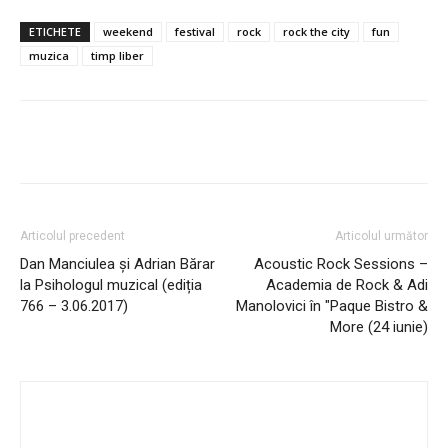
ETICHETE
weekend
festival
rock
rock the city
fun
muzica
timp liber
Articolul precedent
Articolul următor
Dan Manciulea și Adrian Bărar
Acoustic Rock Sessions –
la Psihologul muzical (ediția
Academia de Rock & Adi
766 – 3.06.2017)
Manolovici în "Paque Bistro &
More (24 iunie)