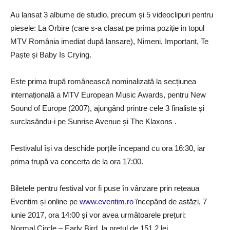
Au lansat 3 albume de studio, precum și 5 videoclipuri pentru
piesele: La Orbire (care s-a clasat pe prima poziție in topul
MTV România imediat după lansare), Nimeni, Important, Te
Paște și Baby Is Crying.
Este prima trupă românească nominalizată la secțiunea
internațională a MTV European Music Awards, pentru New
Sound of Europe (2007), ajungând printre cele 3 finaliste și
surclasându-i pe Sunrise Avenue și The Klaxons .
Festivalul își va deschide porțile începand cu ora 16:30, iar
prima trupă va concerta de la ora 17:00.
Biletele pentru festival vor fi puse în vânzare prin rețeaua
Eventim și online pe
www.eventim.ro
începând de astăzi, 7
iunie 2017, ora 14:00 și vor avea următoarele prețuri:
Normal Circle – Early Bird, la prețul de 151,2 lei