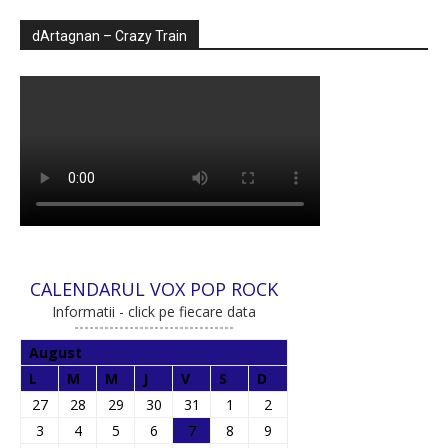
dArtagnan – Crazy Train
CALENDARUL VOX POP ROCK
Informatii - click pe fiecare data
August
L
M
M
J
V
S
D
27
28
29
30
31
1
2
3
4
5
6
7
8
9