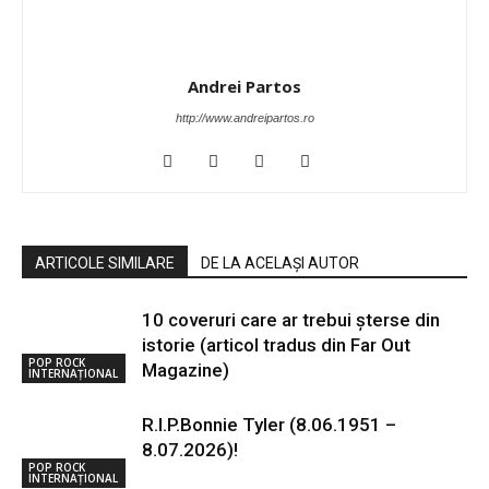
Andrei Partos
http://www.andreipartos.ro
ARTICOLE SIMILARE
DE LA ACELAȘI AUTOR
10 coveruri care ar trebui șterse din
istorie (articol tradus din Far Out
POP ROCK
Magazine)
INTERNAȚIONAL
R.I.P.Bonnie Tyler (8.06.1951 –
8.07.2026)!
POP ROCK
INTERNAȚIONAL