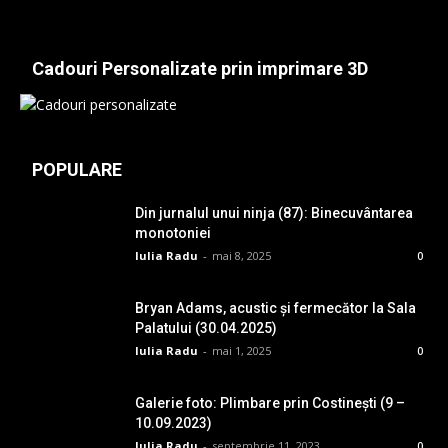
Cadouri Personalizate prin imprimare 3D
POPULARE
Din jurnalul unui ninja (87): Binecuvântarea
monotoniei
Iulia Radu
-
mai 8, 2025
0
Bryan Adams, acustic și fermecător la Sala
Palatului (30.04.2025)
Iulia Radu
-
mai 1, 2025
0
Galerie foto: Plimbare prin Costinești (9 –
10.09.2023)
Iulia Radu
-
septembrie 11, 2023
0