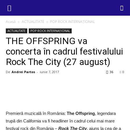
Acasă
ACTUALITATE
POP ROCK INTERNAȚIONAL
ACTUALITATE
POP ROCK INTERNAȚIONAL
THE OFFSPRING va
concerta în cadrul festivalului
Rock The City (27 august)
De
Andrei Partos
-
iunie 7, 2017
36
0
Premieră muzicală în România:
The Offspring
, legendara
trupă din California va fi headliner în cadrul celui mai mare
festival rock din România –
Rock The City
, ajuns la cea de a