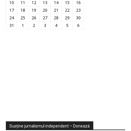
10
11
12
13
14
15
16
17
18
19
20
21
22
23
24
25
26
27
28
29
30
31
1
2
3
4
5
6
Sondaje
Video
Susține jurnalismul independent – Donează