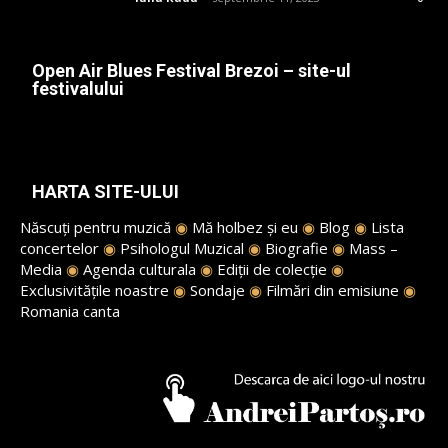
Open Air Blues Festival Brezoi – site-ul
festivalului
HARTA SITE-ULUI
Născuți pentru muzică
◉
Mă holbez și eu
◉
Blog
◉
Lista
concertelor
◉
Psihologul Muzical
◉
Biografie
◉
Mass –
Media
◉
Agenda culturala
◉
Ediții de colecție
◉
Exclusivitățile noastre
◉
Sondaje
◉
Filmări din emisiune
◉
Romania canta