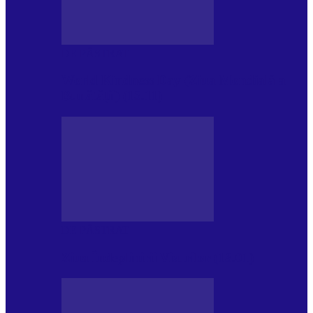
DE PĂSTRAT
World Kindness Day (Ziua Mondială a
Bunătății) (13.11)
DE PĂSTRAT
Ziua Îndeplinirii Visurilor (13.01)