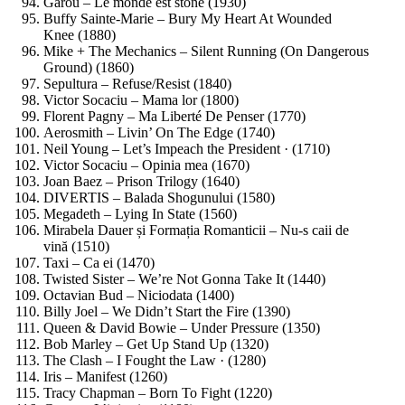
Garou – Le monde est stone (1930)
Buffy Sainte-Marie – Bury My Heart At Wounded
Knee (1880)
Mike + The Mechanics – Silent Running (On Dangerous
Ground) (1860)
Sepultura – Refuse/Resist (1840)
Victor Socaciu – Mama lor (1800)
Florent Pagny – Ma Liberté De Penser (1770)
Aerosmith – Livin’ On The Edge (1740)
Neil Young – Let’s Impeach the President · (1710)
Victor Socaciu – Opinia mea (1670)
Joan Baez – Prison Trilogy (1640)
DIVERTIS – Balada Shogunului (1580)
Megadeth – Lying In State (1560)
Mirabela Dauer și Formația Romanticii – Nu-s caii de
vină (1510)
Taxi – Ca ei (1470)
Twisted Sister – We’re Not Gonna Take It (1440)
Octavian Bud – Niciodata (1400)
Billy Joel – We Didn’t Start the Fire (1390)
Queen & David Bowie – Under Pressure (1350)
Bob Marley – Get Up Stand Up (1320)
The Clash – I Fought the Law · (1280)
Iris – Manifest (1260)
Tracy Chapman – Born To Fight (1220)