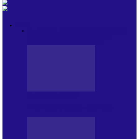
OPINII
Toate
BLOGUL LUI ANDREI
HOLBARILE LUI
ANDREI
BLOGUL IULIEI
HOLBARILE
IULIEI
COLABORATORII NOȘTRI
BLOGUL LUI ANDREI
77 DE MULȚUMIRI – DIN 2.08.