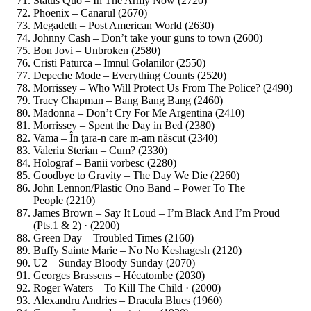
Status Quo – In The Army Now (2720)
Phoenix – Canarul (2670)
Megadeth – Post American World (2630)
Johnny Cash – Don’t take your guns to town (2600)
Bon Jovi – Unbroken (2580)
Cristi Paturca – Imnul Golanilor (2550)
Depeche Mode – Everything Counts (2520)
Morrissey – Who Will Protect Us From The Police? (2490)
Tracy Chapman – Bang Bang Bang (2460)
Madonna – Don’t Cry For Me Argentina (2410)
Morrissey – Spent the Day in Bed (2380)
Vama – În ţara-n care m-am născut (2340)
Valeriu Sterian – Cum? (2330)
Holograf – Banii vorbesc (2280)
Goodbye to Gravity – The Day We Die (2260)
John Lennon/Plastic Ono Band – Power To The
People (2210)
James Brown – Say It Loud – I’m Black And I’m Proud
(Pts.1 & 2) · (2200)
Green Day – Troubled Times (2160)
Buffy Sainte Marie – No No Keshagesh (2120)
U2 – Sunday Bloody Sunday (2070)
Georges Brassens – Hécatombe (2030)
Roger Waters – To Kill The Child · (2000)
Alexandru Andries – Dracula Blues (1960)