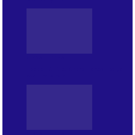
JURNALE DE P.A.E.
Foc de P.A.E. cu Andrei Partoș – ediția
952. Trei seriale…
JURNALE DE P.A.E.