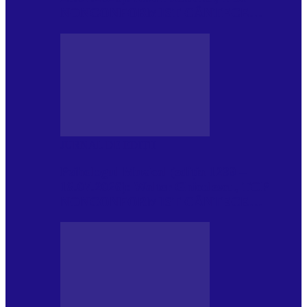
NONCONFORMIST CÂNTECE…
JURNAL DE EDIȚII
Psihologul Muzical (ediția 1239 –
18.07.2026): Walter Ghicolescu, TOP
NONCONFORMIST CÂNTECE…