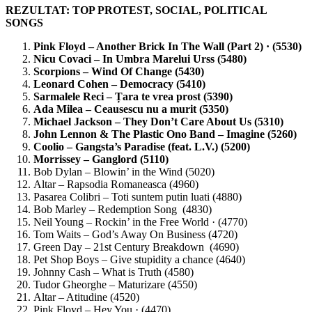
REZULTAT: TOP PROTEST, SOCIAL, POLITICAL
SONGS
Pink Floyd – Another Brick In The Wall (Part 2) · (5530)
Nicu Covaci – In Umbra Marelui Urss (5480)
Scorpions – Wind Of Change (5430)
Leonard Cohen – Democracy (5410)
Sarmalele Reci – Țara te vrea prost (5390)
Ada Milea – Ceausescu nu a murit (5350)
Michael Jackson – They Don’t Care About Us (5310)
John Lennon & The Plastic Ono Band – Imagine (5260)
Coolio – Gangsta’s Paradise (feat. L.V.) (5200)
Morrissey – Ganglord (5110)
Bob Dylan – Blowin’ in the Wind (5020)
Altar – Rapsodia Romaneasca (4960)
Pasarea Colibri – Toti suntem putin luati (4880)
Bob Marley – Redemption Song (4830)
Neil Young – Rockin’ in the Free World · (4770)
Tom Waits – God’s Away On Business (4720)
Green Day – 21st Century Breakdown (4690)
Pet Shop Boys – Give stupidity a chance (4640)
Johnny Cash – What is Truth (4580)
Tudor Gheorghe – Maturizare (4550)
Altar – Atitudine (4520)
Pink Floyd – Hey You · (4470)