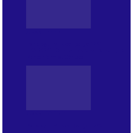
JURNAL DE EDIȚII
Psihologul Muzical (ediția 1241 –
1.08.2026): Carmen-Victoria Bârloiu, Top
Nonconformist Cântece…
JURNAL DE EDIȚII
Psihologul Muzical (ediția 1240 –
25.07.2026): Niki Puchianu, TOP