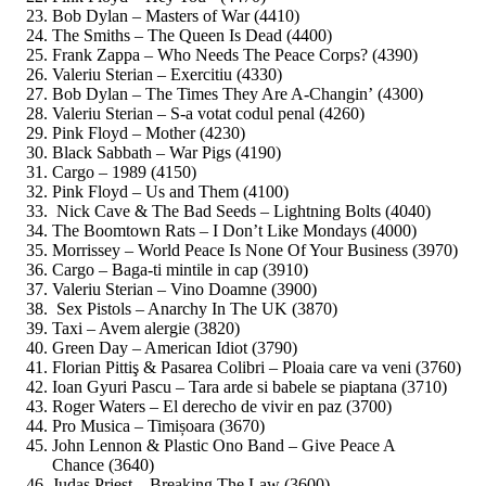
Bob Dylan – Masters of War (4410)
The Smiths – The Queen Is Dead (4400)
Frank Zappa – Who Needs The Peace Corps? (4390)
Valeriu Sterian – Exercitiu (4330)
Bob Dylan – The Times They Are A-Changin’ (4300)
Valeriu Sterian – S-a votat codul penal (4260)
Pink Floyd – Mother (4230)
Black Sabbath – War Pigs (4190)
Cargo – 1989 (4150)
Pink Floyd – Us and Them (4100)
Nick Cave & The Bad Seeds – Lightning Bolts (4040)
The Boomtown Rats – I Don’t Like Mondays (4000)
Morrissey – World Peace Is None Of Your Business (3970)
Cargo – Baga-ti mintile in cap (3910)
Valeriu Sterian – Vino Doamne (3900)
Sex Pistols – Anarchy In The UK (3870)
Taxi – Avem alergie (3820)
Green Day – American Idiot (3790)
Florian Pittiş & Pasarea Colibri – Ploaia care va veni (3760)
Ioan Gyuri Pascu – Tara arde si babele se piaptana (3710)
Roger Waters – El derecho de vivir en paz (3700)
Pro Musica – Timișoara (3670)
John Lennon & Plastic Ono Band – Give Peace A
Chance (3640)
Judas Priest – Breaking The Law (3600)