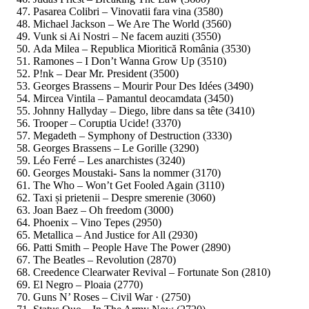
Pasarea Colibri – Vinovatii fara vina (3580)
Michael Jackson – We Are The World (3560)
Vunk si Ai Nostri – Ne facem auziti (3550)
Ada Milea ‎– Republica Mioritică România (3530)
Ramones – I Don’t Wanna Grow Up (3510)
P!nk – Dear Mr. President (3500)
Georges Brassens – Mourir Pour Des Idées (3490)
Mircea Vintila – Pamantul deocamdata (3450)
Johnny Hallyday – Diego, libre dans sa tête (3410)
Trooper – Coruptia Ucide! (3370)
Megadeth – Symphony of Destruction (3330)
Georges Brassens – Le Gorille (3290)
Léo Ferré – Les anarchistes (3240)
Georges Moustaki- Sans la nommer (3170)
The Who – Won’t Get Fooled Again (3110)
Taxi și prietenii – Despre smerenie (3060)
Joan Baez – Oh freedom (3000)
Phoenix – Vino Tepes (2950)
Metallica – And Justice for All (2930)
Patti Smith – People Have The Power (2890)
The Beatles – Revolution (2870)
Creedence Clearwater Revival – Fortunate Son (2810)
El Negro – Ploaia (2770)
Guns N’ Roses – Civil War · (2750)