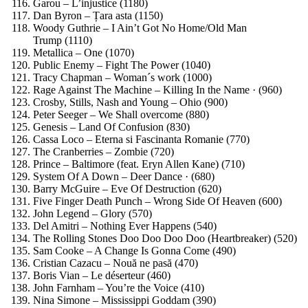
Garou – L’injustice (1180)
Dan Byron – Țara asta (1150)
Woody Guthrie – I Ain’t Got No Home/Old Man
Trump (1110)
Metallica – One (1070)
Public Enemy – Fight The Power (1040)
Tracy Chapman – Woman´s work (1000)
Rage Against The Machine – Killing In the Name · (960)
Crosby, Stills, Nash and Young – Ohio (900)
Peter Seeger – We Shall overcome (880)
Genesis – Land Of Confusion (830)
Cassa Loco – Eterna si Fascinanta Romanie (770)
The Cranberries – Zombie (720)
Prince – Baltimore (feat. Eryn Allen Kane) (710)
System Of A Down – Deer Dance · (680)
Barry McGuire – Eve Of Destruction (620)
Five Finger Death Punch – Wrong Side Of Heaven (600)
John Legend – Glory (570)
Del Amitri – Nothing Ever Happens (540)
The Rolling Stones Doo Doo Doo Doo (Heartbreaker) (520)
Sam Cooke – A Change Is Gonna Come (490)
Cristian Cazacu – Nouă ne pasă (470)
Boris Vian – Le déserteur (460)
John Farnham – You’re the Voice (410)
Nina Simone – Mississippi Goddam (390)