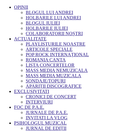
OPINII
BLOGUL LUI ANDREI
HOLBARILE LUI ANDREI
BLOGUL IULIEI
HOLBARILE IULIEI
COLABORATORII NOȘTRI
ACTUALITATE
PLAYLISTURILE NOASTRE
ARTICOLE SPECIALE
POP ROCK INTERNAȚIONAL
ROMANIA CANTA
LISTA CONCERTELOR
MASS MEDIA NEMUZICALA
MASS MEDIA MUZICALA
SONDAJE/TOPURI
APARIȚII DISCOGRAFICE
EXCLUSIVITATI
CRONICI DE CONCERT
INTERVIURI
FOC DE P.A.E.
JURNALE DE P.A.E.
INVITATI LA VLOG
PSIHOLOGUL MUZICAL
JURNAL DE EDIȚII