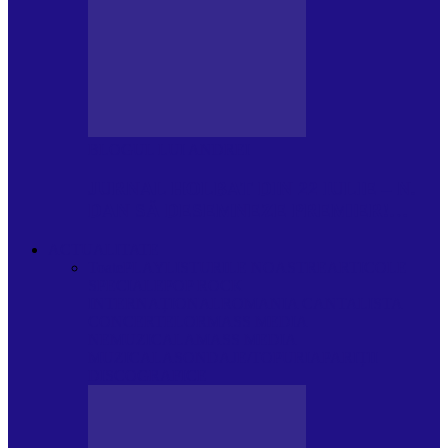
BLOGUL LUI ANDREI
JURNAL HOLBAT DIN 22 IULIE – N.
DAN SĂ DESEMNEZE PREMIER!…
ACTUALITATE
Toate
PLAYLISTURILE NOASTRE
ARTICOLE
SPECIALE
POP ROCK
INTERNAȚIONAL
ROMANIA CANTA
LISTA
CONCERTELOR
MASS MEDIA
NEMUZICALA
MASS MEDIA
MUZICALA
SONDAJE/TOPURI
APARIȚII
DISCOGRAFICE