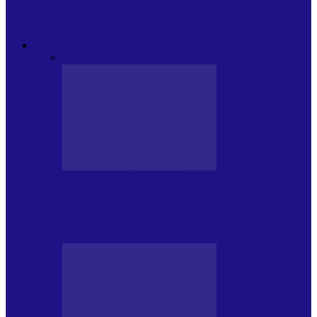
Modulul FNT Educațional, ediția a 5-a.
Spațiu esențial de expunere a…
EXCLUSIVITATI
Toate
CRONICI DE CONCERT
INTERVIURI
CRONICI DE CONCERT
Alexandru Andries în clubul Quantic
(2.06.2026)