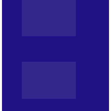
MASS MEDIA NEMUZICALA
170 de ani de România modernă. What’s
Next? la ediția a…
MASS MEDIA NEMUZICALA