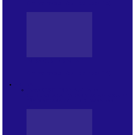
Arhiva revistei Vox Pop Rock (15)
PRESA CU SI DESPRE A.P.
Arhiva revistei Vox Pop Rock (14)
ARHIVA
Toate
ARTIȘTII PROPUN
AGENDA
CULTURALA
CALENDAR VOX POP ROCK
DE
PĂSTRAT
DARA ZICE…
RECOMANDARILE
MELE