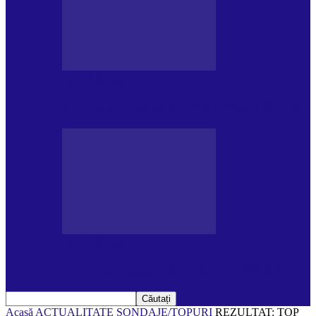
DE PĂSTRAT
Ziua internațională a Mării Negre (31.10)
DE PĂSTRAT
Ziua Internațională a Tigrului (29.07)
Acasă
ACTUALITATE
SONDAJE/TOPURI
REZULTAT: TOP