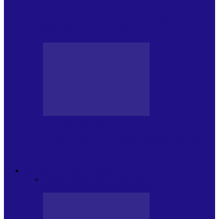
Foc de P.A.E. cu Andrei Partoș – ediția
951. Campionatul Mondial…
JURNALE DE P.A.E.
Foc de P.A.E. cu Andrei Partoș – ediția
950. V-a afectat…
PSIHOLOGUL MUZICAL
Toate
JURNAL DE EDIȚII
EDITII DE
COLECTIE
ARHIVA EMISIUNII