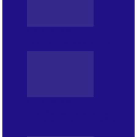
MASS MEDIA NEMUZICALA
Sfârșitul democrației așa cum o știm
MASS MEDIA NEMUZICALA
„Delta Sălbatică”, cel mai amplu
documentar dedicat Deltei Dunării,
proiectat în…