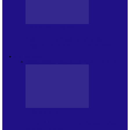
CRONICI DE CONCERT
Festivalul Internațional „George
Grigoriu” la Brăila (22 – 24.05.2026)
FOC DE P.A.E.
Toate
JURNALE DE P.A.E.
INVITATI LA VLOG
JURNALE DE P.A.E.
Foc de P.A.E. cu Andrei Partoș – ediția
953. Nicușor Dan…