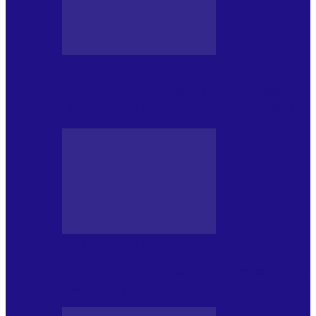
BLOGUL IULIEI
Din jurnalul unui ninja (121): Alfabetul
Improvizației și disciplina Spontaneității
BLOGUL IULIEI
Din jurnalul unui ninja (120): Masa mea și
alte revelații din…