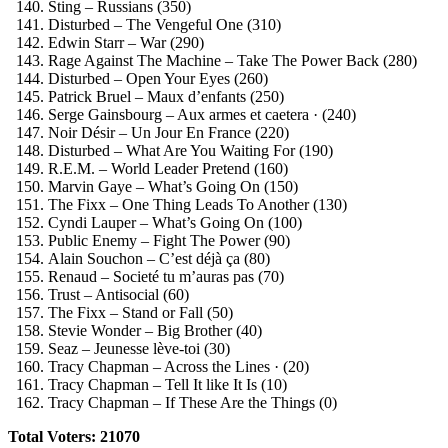
Sting – Russians (350)
Disturbed – The Vengeful One (310)
Edwin Starr – War (290)
Rage Against The Machine – Take The Power Back (280)
Disturbed – Open Your Eyes (260)
Patrick Bruel – Maux d’enfants (250)
Serge Gainsbourg – Aux armes et caetera · (240)
Noir Désir – Un Jour En France (220)
Disturbed – What Are You Waiting For (190)
R.E.M. – World Leader Pretend (160)
Marvin Gaye – What’s Going On (150)
The Fixx – One Thing Leads To Another (130)
Cyndi Lauper – What’s Going On (100)
Public Enemy – Fight The Power (90)
Alain Souchon – C’est déjà ça (80)
Renaud – Societé tu m’auras pas (70)
Trust – Antisocial (60)
The Fixx – Stand or Fall (50)
Stevie Wonder – Big Brother (40)
Seaz – Jeunesse lève-toi (30)
Tracy Chapman – Across the Lines · (20)
Tracy Chapman – Tell It like It Is (10)
Tracy Chapman – If These Are the Things (0)
Total Voters: 21070