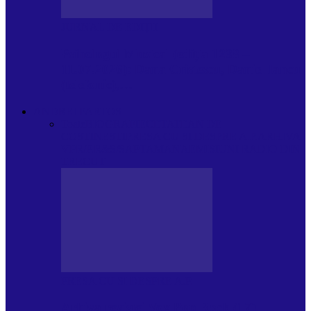
JURNAL DE EDIȚII
Psihologul Muzical (ediția 1238 –
11.07.2026): Dana Cristescu, Daniel Iancu
(telefonic),…
ANDREI PARTOS
Toate
BIOGRAFIE
CETATEAN DE
COSTINESTI
PRESA CU SI DESPRE A.P.
ARHIVA
VPR/P.R&S/SAPTAMANA
EMISIUNI RADIO DIN
TRECUT
PRESA CU SI DESPRE A.P.
Arhiva revistei Vox Pop Rock (17)