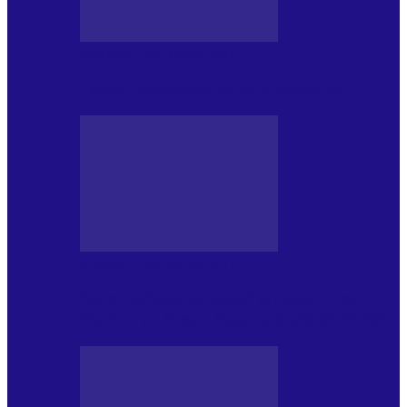
CRONICI DE CONCERT
Tania Turtureanu la Sala Palatului
CRONICI DE CONCERT
Între „Infinite Dreams” și Eddie: Iron
Maiden pe Arena Națională (28.05.2026)