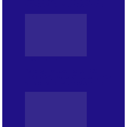
NONCONFORMIST CÂNTECE…
JURNAL DE EDIȚII
Psihologul Muzical (ediția 1239 –
18.07.2026): Walter Ghicolescu, TOP
NONCONFORMIST CÂNTECE…