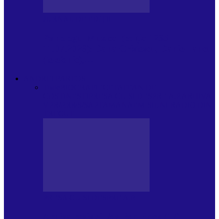
JURNAL DE EDIȚII
Psihologul Muzical (ediția 1238 –
11.07.2026): Dana Cristescu, Daniel Iancu
(telefonic),…
ANDREI PARTOS
Toate
BIOGRAFIE
CETATEAN DE
COSTINESTI
PRESA CU SI DESPRE A.P.
ARHIVA
VPR/P.R&S/SAPTAMANA
EMISIUNI RADIO DIN
TRECUT
PRESA CU SI DESPRE A.P.
Arhiva revistei Vox Pop Rock (17)