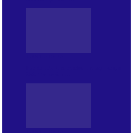
JURNALE DE P.A.E.
Foc de P.A.E. cu Andrei Partoș – ediția
952. Trei seriale…
JURNALE DE P.A.E.