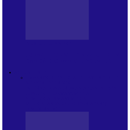
BLOGUL LUI ANDREI
JURNAL HOLBAT DIN 22 IULIE – N.
DAN SĂ DESEMNEZE PREMIER!…
ACTUALITATE
Toate
ARTICOLE SPECIALE
PLAYLISTURILE
NOASTRE
POP ROCK
INTERNAȚIONAL
ROMANIA CANTA
LISTA
CONCERTELOR
MASS MEDIA
NEMUZICALA
MASS MEDIA
MUZICALA
SONDAJE/TOPURI
APARIȚII
DISCOGRAFICE