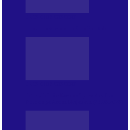
CRONICI DE CONCERT
Tania Turtureanu la Sala Palatului
CRONICI DE CONCERT
Între „Infinite Dreams” și Eddie: Iron
Maiden pe Arena Națională (28.05.2026)