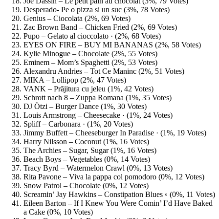
Joe Dassin – Le petit pain au chocolat (3%, 79 Votes)
Desperado- Pe o pizza si un suc (3%, 78 Votes)
Genius – Ciocolata (2%, 69 Votes)
Zac Brown Band – Chicken Fried (2%, 69 Votes)
Pupo – Gelato al cioccolato · (2%, 68 Votes)
EYES ON FIRE – BUY MI BANANAS (2%, 58 Votes)
Kylie Minogue – Chocolate (2%, 55 Votes)
Eminem – Mom’s Spaghetti (2%, 53 Votes)
Alexandru Andries – Tot Ce Maninc (2%, 51 Votes)
MIKA – Lollipop (2%, 47 Votes)
VANK – Prăjitura cu jeleu (1%, 42 Votes)
Schrott nach 8 – Zuppa Romana (1%, 35 Votes)
DJ Ötzi – Burger Dance (1%, 30 Votes)
Louis Armstrong – Cheesecake · (1%, 24 Votes)
Spliff – Carbonara · (1%, 20 Votes)
Jimmy Buffett – Cheeseburger In Paradise · (1%, 19 Votes)
Harry Nilsson – Coconut (1%, 16 Votes)
The Archies – Sugar, Sugar (1%, 16 Votes)
Beach Boys – Vegetables (0%, 14 Votes)
Tracy Byrd – Watermelon Crawl (0%, 13 Votes)
Rita Pavone – Viva la pappa col pomodoro (0%, 12 Votes)
Snow Patrol – Chocolate (0%, 12 Votes)
Screamin’ Jay Hawkins – Constipation Blues ◦ (0%, 11 Votes)
Eileen Barton – If I Knew You Were Comin’ I’d Have Baked
a Cake (0%, 10 Votes)