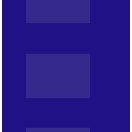
BLOGUL IULIEI
Din jurnalul unui ninja (121): Alfabetul
Improvizației și disciplina Spontaneității
BLOGUL IULIEI
Din jurnalul unui ninja (120): Masa mea și
alte revelații din…