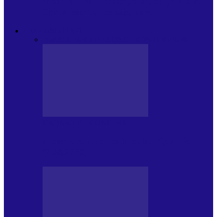
Modulul FNT Educațional, ediția a 5-a.
Spațiu esențial de expunere a…
EXCLUSIVITATI
Toate
CRONICI DE CONCERT
INTERVIURI
CRONICI DE CONCERT
Alexandru Andries în clubul Quantic
(2.06.2026)