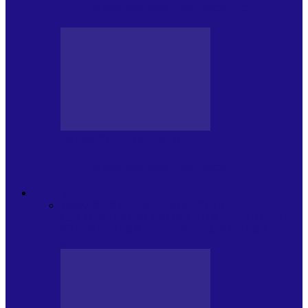
Arhiva revistei Vox Pop Rock (15)
PRESA CU SI DESPRE A.P.
Arhiva revistei Vox Pop Rock (14)
ARHIVA
Toate
ARTIȘTII PROPUN
AGENDA
CULTURALA
CALENDAR VOX POP ROCK
DE
PĂSTRAT
DARA ZICE…
RECOMANDARILE
MELE