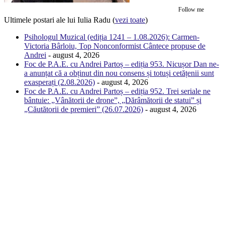
Follow me
Ultimele postari ale lui Iulia Radu
(
vezi toate
)
Psihologul Muzical (ediția 1241 – 1.08.2026): Carmen-
Victoria Bârloiu, Top Nonconformist Cântece propuse de
Andrei
- august 4, 2026
Foc de P.A.E. cu Andrei Partoș – ediția 953. Nicușor Dan ne-
a anunțat că a obținut din nou consens și totuși cetățenii sunt
exasperați (2.08.2026)
- august 4, 2026
Foc de P.A.E. cu Andrei Partoș – ediția 952. Trei seriale ne
bântuie: „Vânătorii de drone”, „Dărâmătorii de statui” și
„Căutătorii de premieri” (26.07.2026)
- august 4, 2026