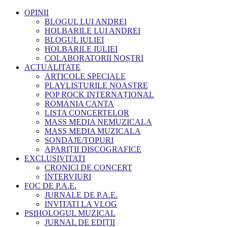
OPINII
BLOGUL LUI ANDREI
HOLBARILE LUI ANDREI
BLOGUL IULIEI
HOLBARILE IULIEI
COLABORATORII NOȘTRI
ACTUALITATE
ARTICOLE SPECIALE
PLAYLISTURILE NOASTRE
POP ROCK INTERNAȚIONAL
ROMANIA CANTA
LISTA CONCERTELOR
MASS MEDIA NEMUZICALA
MASS MEDIA MUZICALA
SONDAJE/TOPURI
APARIȚII DISCOGRAFICE
EXCLUSIVITATI
CRONICI DE CONCERT
INTERVIURI
FOC DE P.A.E.
JURNALE DE P.A.E.
INVITATI LA VLOG
PSIHOLOGUL MUZICAL
JURNAL DE EDIȚII