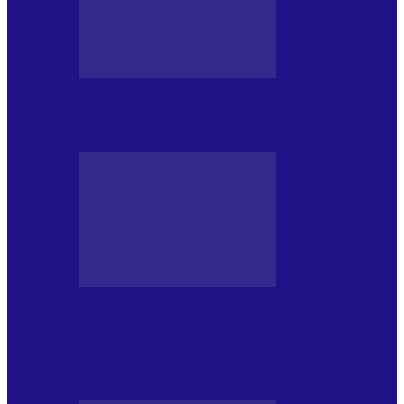
MASS MEDIA NEMUZICALA
Sfârșitul democrației așa cum o știm
MASS MEDIA NEMUZICALA
„Delta Sălbatică”, cel mai amplu
documentar dedicat Deltei Dunării,
proiectat în…