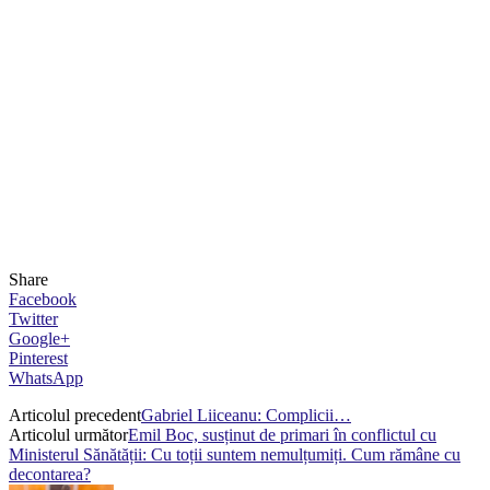
Share
Facebook
Twitter
Google+
Pinterest
WhatsApp
Articolul precedent
Gabriel Liiceanu: Complicii…
Articolul următor
Emil Boc, susținut de primari în conflictul cu
Ministerul Sănătății: Cu toții suntem nemulțumiți. Cum rămâne cu
decontarea?