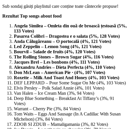
Sub sondaj găsiți playlistul care conține toate cântecele propuse!
Rezultat Top songs about food
Angela Similea – Omleta din ouă de broască țestoasă (5%,
133 Votes)
Pasarea Colibri – Dragostea e o salata (5%, 128 Votes)
Anda Călugăreanu – O portocală (4%, 121 Votes)
Led Zeppelin – Lemon Song (4%, 121 Votes)
Bourvil – Salade de fruits (4%, 120 Votes)
The Rolling Stones – Brown Sugar (4%, 116 Votes)
Jacques Brel – Les bonbons (4%, 111 Votes)
Alexandru Andries – Dieta Perfecta (4%, 110 Votes)
Don McLean – American Pie · (4%, 107 Votes)
Roxette – Milk And Toast And Honey (4%, 103 Votes)
DEF LEPPARD – Pour Some Sugar On Me (4%, 103 Votes)
Elvis Presley – Polk Salad Annie (4%, 101 Votes)
Van Halen – Ice Cream Man (3%, 94 Votes)
Deep Blue Something – Breakfast At Tiffany’s (3%, 91
Votes)
Warrant – Cherry Pie (3%, 84 Votes)
Tom Waits – Eggs And Sausage (In A Cadillac With Susan
Michelson) (3%, 84 Votes)
ZDOB SI ZDUB – Mamaligamania (3%, 82 Votes)