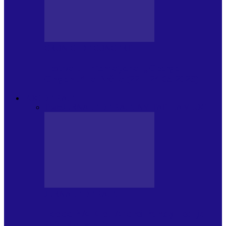
CRONICI DE CONCERT
Festivalul Internațional „George
Grigoriu” la Brăila (22 – 24.05.2026)
FOC DE P.A.E.
Toate
JURNALE DE P.A.E.
INVITATI LA VLOG
JURNALE DE P.A.E.
Foc de P.A.E. cu Andrei Partoș – ediția
953. Nicușor Dan…