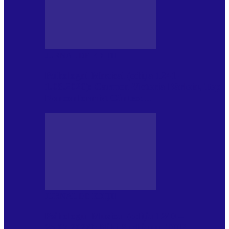
JURNAL DE EDIȚII
Psihologul Muzical (ediția 1241 –
1.08.2026): Carmen-Victoria Bârloiu, Top
Nonconformist Cântece…
JURNAL DE EDIȚII
Psihologul Muzical (ediția 1240 –
25.07.2026): Niki Puchianu, TOP