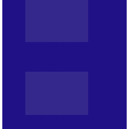
MASS MEDIA NEMUZICALA
170 de ani de România modernă. What’s
Next? la ediția a…
MASS MEDIA NEMUZICALA