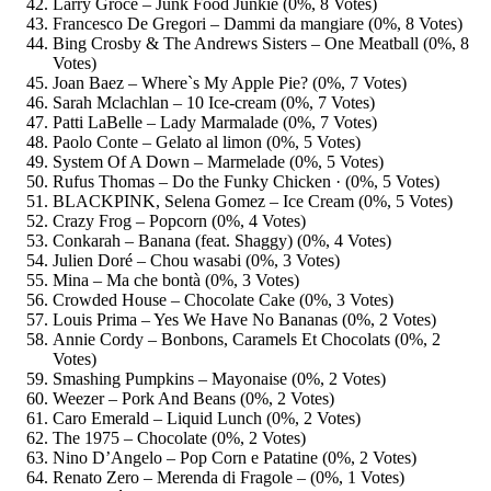
Larry Groce – Junk Food Junkie (0%, 8 Votes)
Francesco De Gregori – Dammi da mangiare (0%, 8 Votes)
Bing Crosby & The Andrews Sisters – One Meatball (0%, 8
Votes)
Joan Baez – Where`s My Apple Pie? (0%, 7 Votes)
Sarah Mclachlan – 10 Ice-cream (0%, 7 Votes)
Patti LaBelle – Lady Marmalade (0%, 7 Votes)
Paolo Conte – Gelato al limon (0%, 5 Votes)
System Of A Down – Marmelade (0%, 5 Votes)
Rufus Thomas – Do the Funky Chicken · (0%, 5 Votes)
BLACKPINK, Selena Gomez – Ice Cream (0%, 5 Votes)
Crazy Frog – Popcorn (0%, 4 Votes)
Conkarah – Banana (feat. Shaggy) (0%, 4 Votes)
Julien Doré – Chou wasabi (0%, 3 Votes)
Mina – Ma che bontà (0%, 3 Votes)
Crowded House – Chocolate Cake (0%, 3 Votes)
Louis Prima – Yes We Have No Bananas (0%, 2 Votes)
Annie Cordy – Bonbons, Caramels Et Chocolats (0%, 2
Votes)
Smashing Pumpkins – Mayonaise (0%, 2 Votes)
Weezer – Pork And Beans (0%, 2 Votes)
Caro Emerald – Liquid Lunch (0%, 2 Votes)
The 1975 – Chocolate (0%, 2 Votes)
Nino D’Angelo – Pop Corn e Patatine (0%, 2 Votes)
Renato Zero – Merenda di Fragole – (0%, 1 Votes)