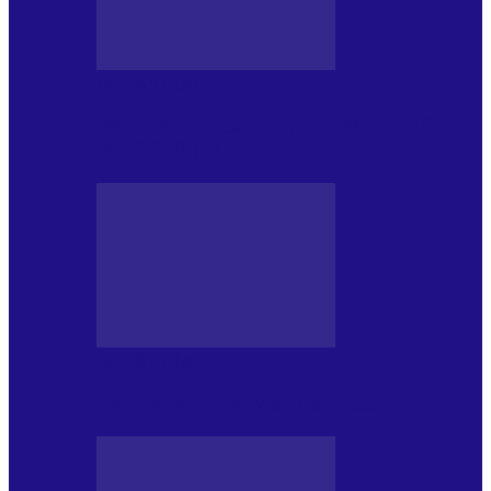
DE PĂSTRAT
World Kindness Day (Ziua Mondială a
Bunătății) (13.11)
DE PĂSTRAT
Ziua Îndeplinirii Visurilor (13.01)