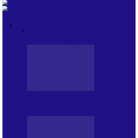
OPINII
Toate
BLOGUL LUI ANDREI
HOLBARILE LUI
ANDREI
BLOGUL IULIEI
HOLBARILE
IULIEI
COLABORATORII NOȘTRI
BLOGUL LUI ANDREI
77 DE MULȚUMIRI – DIN 2.08.