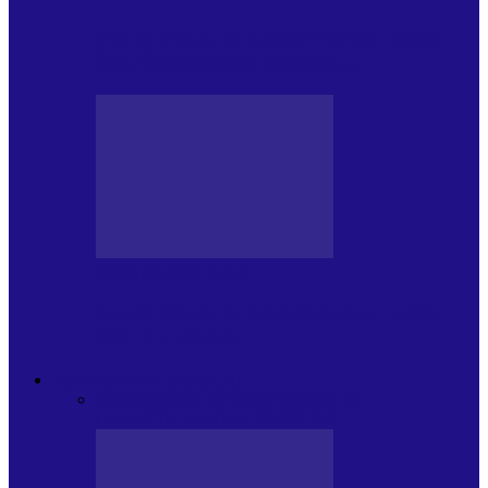
Foc de P.A.E. cu Andrei Partoș – ediția
951. Campionatul Mondial…
JURNALE DE P.A.E.
Foc de P.A.E. cu Andrei Partoș – ediția
950. V-a afectat…
PSIHOLOGUL MUZICAL
Toate
JURNAL DE EDIȚII
EDITII DE
COLECTIE
ARHIVA EMISIUNII