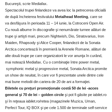
Bucureşti, scrie Mediafax.
Spectacolul trupei finlandeze va avea loc la petrecerea oficială
de după încheierea festivalului
Metalhead Meeting
, care se
va desfăşura în perioada 11 – 14 iunie, la Cotroceni Open Air.
Cu nouă albume în discografie şi nenumărate turnee alături de
trupe şi artişti mari, precum Nightwish, Dio, Stratovarius, Iron
Maiden, Rhapsody şi Alice Cooper, finlandezii de la Sonata
Arctica concertează în premieră la Arenele Romane, alături de
alte două trupe pe care organizatorii le vor anunţa în curând,
mai notează Mediafax. Cu o combinaţie între power metal,
symphonic metal şi progressive metal, Sonata Arctica promite
un show de neuitat, în care vor fi prezentate unele dintre cele
mai bune melodii din cariera de 20 de ani a formaţiei.
Biletele cu preţuri promoţionale costă 50 de lei -acces
general şi 70 de lei – golden circle
şi pot fi găsite pe iabilet.ro
şi în reţeaua iabilet.ro/retea (magazinele Muzica, Uman,
Perfect Tour, IQ BOX şi pe cele 1.500 de terminale self-service