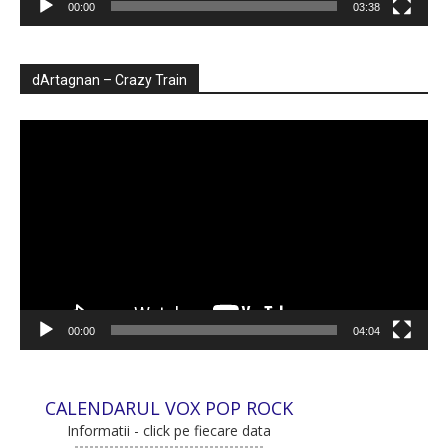
00:00
03:38
dArtagnan – Crazy Train
Player
video
00:00
04:04
CALENDARUL VOX POP ROCK
Informatii - click pe fiecare data