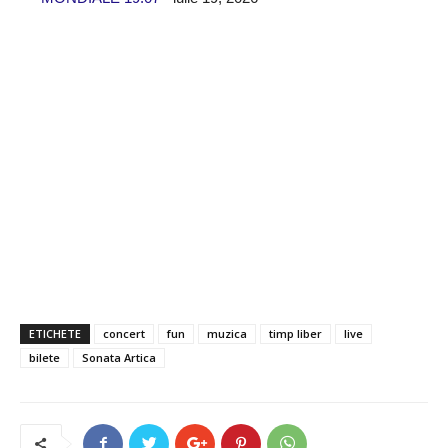
ETICHETE
concert
fun
muzica
timp liber
live
bilete
Sonata Artica