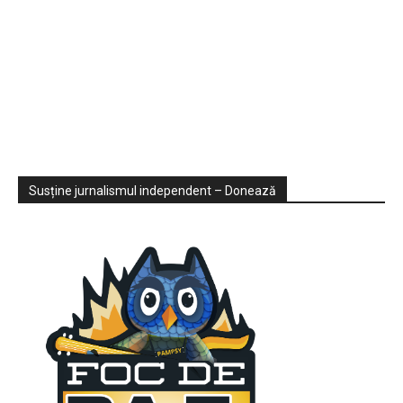
Sondaje
Video
Susține jurnalismul independent – Donează