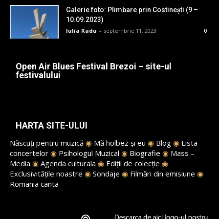
Galerie foto: Plimbare prin Costinești (9 –
10.09.2023)
Iulia Radu
-
septembrie 11, 2023
0
Open Air Blues Festival Brezoi – site-ul
festivalului
HARTA SITE-ULUI
Născuți pentru muzică
◉
Mă holbez și eu
◉
Blog
◉
Lista
concertelor
◉
Psihologul Muzical
◉
Biografie
◉
Mass –
Media
◉
Agenda culturala
◉
Ediții de colecție
◉
Exclusivitățile noastre
◉
Sondaje
◉
Filmări din emisiune
◉
Romania canta