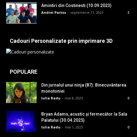
Amintiri din Costinesti (10.09.2023)
Andrei Partos
-
septembrie 11, 2023
3
Cadouri Personalizate prin imprimare 3D
POPULARE
Din jurnalul unui ninja (87): Binecuvântarea
monotoniei
Iulia Radu
-
mai 8, 2025
0
Bryan Adams, acustic și fermecător la Sala
Palatului (30.04.2025)
Iulia Radu
-
mai 1, 2025
0