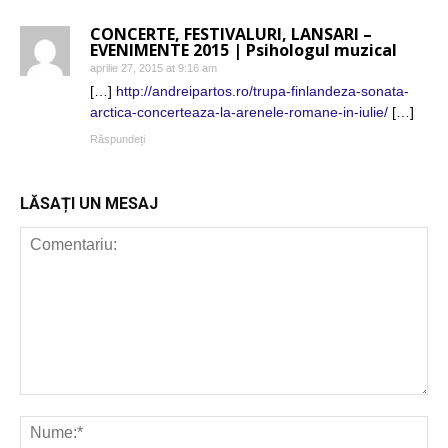
CONCERTE, FESTIVALURI, LANSARI –
EVENIMENTE 2015 | Psihologul muzical
aprilie 27, 2015 at 9:16 am
[…]
http://andreipartos.ro/trupa-finlandeza-sonata-
arctica-concerteaza-la-arenele-romane-in-iulie/
[…]
Răspundeți
LĂSAȚI UN MESAJ