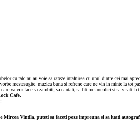
orbelor cu talc nu au voie sa rateze intalnirea cu unul dintre cei mai ap
de vorbe mestesugite, muzica buna si refrene care ne vin in minte la to
e va vor face sa zambiti, sa cantati, sa fiti melancolici si sa visati la t
Rock Cafe.
:
 pe Mircea Vintila, puteti sa faceti poze impreuna si sa luati autograf