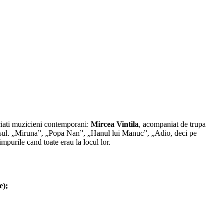
reciati muzicieni contemporani:
Mircea Vintila
, acompaniat de trupa
t pasul. „Miruna”, „Popa Nan”, „Hanul lui Manuc”, „Adio, deci pe
impurile cand toate erau la locul lor.
e);