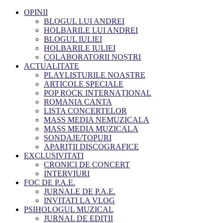
OPINII
BLOGUL LUI ANDREI
HOLBARILE LUI ANDREI
BLOGUL IULIEI
HOLBARILE IULIEI
COLABORATORII NOȘTRI
ACTUALITATE
PLAYLISTURILE NOASTRE
ARTICOLE SPECIALE
POP ROCK INTERNAȚIONAL
ROMANIA CANTA
LISTA CONCERTELOR
MASS MEDIA NEMUZICALA
MASS MEDIA MUZICALA
SONDAJE/TOPURI
APARIȚII DISCOGRAFICE
EXCLUSIVITATI
CRONICI DE CONCERT
INTERVIURI
FOC DE P.A.E.
JURNALE DE P.A.E.
INVITATI LA VLOG
PSIHOLOGUL MUZICAL
JURNAL DE EDIȚII