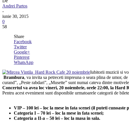
De
Andrei Partos
-
iunie 30, 2015
0
58
Share
Facebook
Twitter
Google+
Pinterest
WhatsApp
Iubitorii muzicii si v
Brambura
, va invita sa petreceti impreuna o seara plina de umor, 
curand”, „Peste rabdari”, „Musette” sunt numai cateva dintre motivele car
Concertul va avea loc vineri, 20 noiembrie, orele 22:00, la Hard 
Pentru acest eveniment sunt disponibile urmatoarele categorii de bilete
VIP – 100 lei – loc la mese in fata scenei (il puteti cunoaste
Categoria I – 70 lei – loc la mese in fata scenei;
Categoria a II-a – 50 lei – loc la masa in sala.