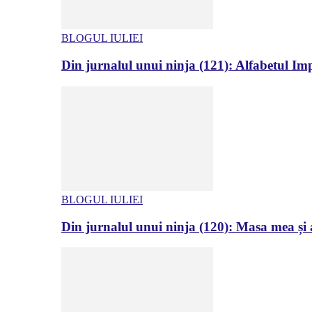
BLOGUL IULIEI
Din jurnalul unui ninja (121): Alfabetul Impr
BLOGUL IULIEI
Din jurnalul unui ninja (120): Masa mea și a