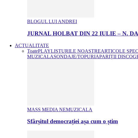
BLOGUL LUI ANDREI
JURNAL HOLBAT DIN 22 IULIE – N.
ACTUALITATE
Toate
PLAYLISTURILE NOASTRE
ARTICOLE SPE
MUZICALA
SONDAJE/TOPURI
APARIȚII DISCOG
MASS MEDIA NEMUZICALA
Sfârșitul democrației așa cum o știm