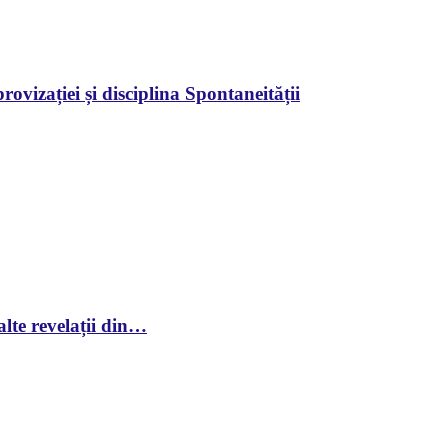
ovizației și disciplina Spontaneității
lte revelații din…