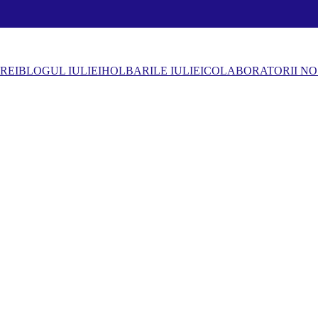
REI
BLOGUL IULIEI
HOLBARILE IULIEI
COLABORATORII NO