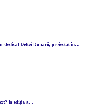
r dedicat Deltei Dunării, proiectat în…
xt? la ediția a…