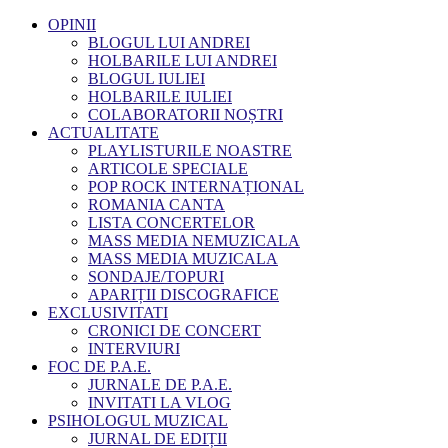
OPINII
BLOGUL LUI ANDREI
HOLBARILE LUI ANDREI
BLOGUL IULIEI
HOLBARILE IULIEI
COLABORATORII NOȘTRI
ACTUALITATE
PLAYLISTURILE NOASTRE
ARTICOLE SPECIALE
POP ROCK INTERNAȚIONAL
ROMANIA CANTA
LISTA CONCERTELOR
MASS MEDIA NEMUZICALA
MASS MEDIA MUZICALA
SONDAJE/TOPURI
APARIȚII DISCOGRAFICE
EXCLUSIVITATI
CRONICI DE CONCERT
INTERVIURI
FOC DE P.A.E.
JURNALE DE P.A.E.
INVITATI LA VLOG
PSIHOLOGUL MUZICAL
JURNAL DE EDIȚII