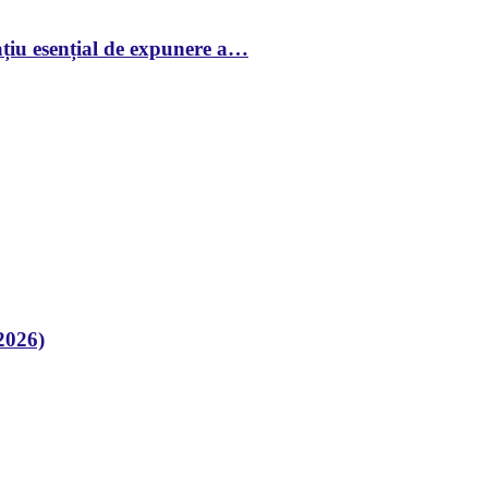
țiu esențial de expunere a…
2026)