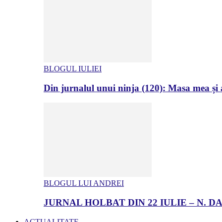
BLOGUL IULIEI
Din jurnalul unui ninja (120): Masa mea și a
BLOGUL LUI ANDREI
JURNAL HOLBAT DIN 22 IULIE – N.
ACTUALITATE