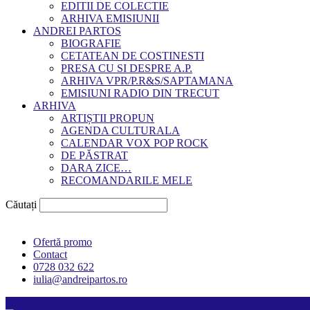
EDITII DE COLECTIE
ARHIVA EMISIUNII
ANDREI PARTOS
BIOGRAFIE
CETATEAN DE COSTINESTI
PRESA CU SI DESPRE A.P.
ARHIVA VPR/P.R&S/SAPTAMANA
EMISIUNI RADIO DIN TRECUT
ARHIVA
ARTIȘTII PROPUN
AGENDA CULTURALA
CALENDAR VOX POP ROCK
DE PĂSTRAT
DARA ZICE…
RECOMANDARILE MELE
Căutați
Ofertă promo
Contact
0728 032 622
iulia@andreipartos.ro
Psihologul muzical