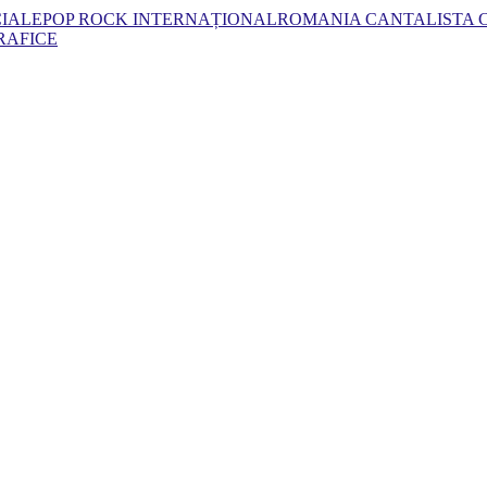
CIALE
POP ROCK INTERNAȚIONAL
ROMANIA CANTA
LISTA
RAFICE