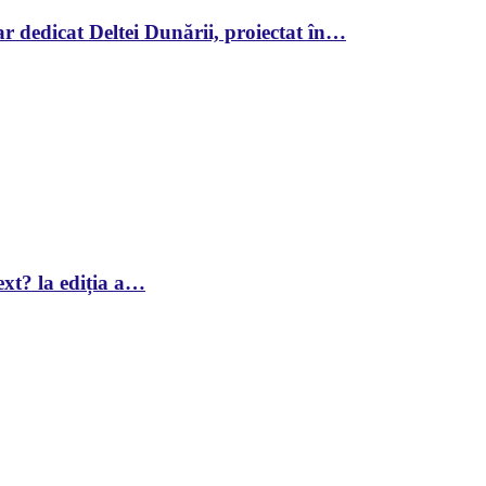
r dedicat Deltei Dunării, proiectat în…
xt? la ediția a…