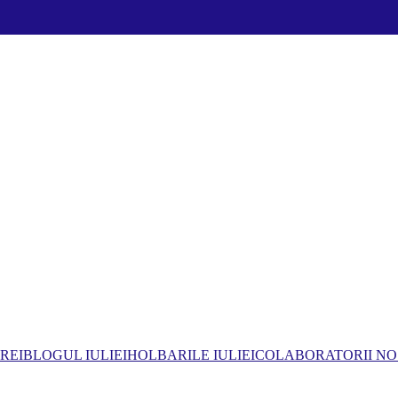
REI
BLOGUL IULIEI
HOLBARILE IULIEI
COLABORATORII NO