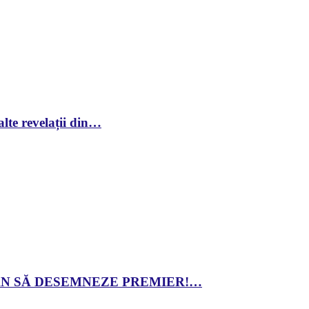
lte revelații din…
 DAN SĂ DESEMNEZE PREMIER!…