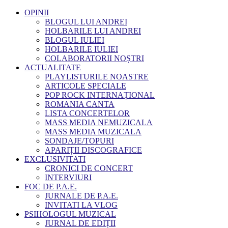
OPINII
BLOGUL LUI ANDREI
HOLBARILE LUI ANDREI
BLOGUL IULIEI
HOLBARILE IULIEI
COLABORATORII NOȘTRI
ACTUALITATE
PLAYLISTURILE NOASTRE
ARTICOLE SPECIALE
POP ROCK INTERNAȚIONAL
ROMANIA CANTA
LISTA CONCERTELOR
MASS MEDIA NEMUZICALA
MASS MEDIA MUZICALA
SONDAJE/TOPURI
APARIȚII DISCOGRAFICE
EXCLUSIVITATI
CRONICI DE CONCERT
INTERVIURI
FOC DE P.A.E.
JURNALE DE P.A.E.
INVITATI LA VLOG
PSIHOLOGUL MUZICAL
JURNAL DE EDIȚII