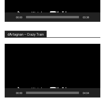
00:00
03:38
dArtagnan – Crazy Train
Player
video
00:00
04:04