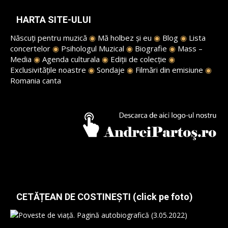
HARTA SITE-ULUI
Născuți pentru muzică
◉
Mă holbez și eu
◉
Blog
◉
Lista
concertelor
◉
Psihologul Muzical
◉
Biografie
◉
Mass –
Media
◉
Agenda culturala
◉
Ediții de colecție
◉
Exclusivitățile noastre
◉
Sondaje
◉
Filmări din emisiune
◉
Romania canta
CETĂȚEAN DE COSTINEȘTI (click pe foto)