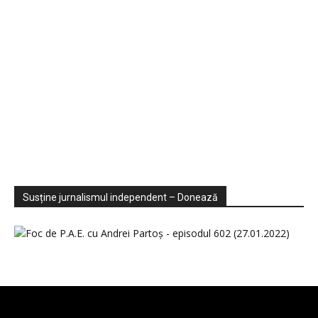
Sondaje
Video
Susține jurnalismul independent – Donează