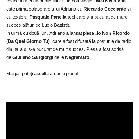
revine în atenția publicului cu un nou single. „
Mai Nella Vita
”
este prima colaborare a lui Adriano cu
Riccardo Cocciante
și
cu textierul
Pasquale Panella
(cel care s-a bucurat de mare
succes alături de Lucio Battisti).
În urmă cu două luni, Adriano a lansat piesa „
Io Non Ricordo
(Da Quel Giorno Tu)
” care a fost difuzată la posturile de radio
din Italia și s-a bucurat de mult succes. Piesa a fost scrisă
de
Giuliano Sangiorgi
de le
Negramaro
.
Mai jos puteți asculta ambele piese!