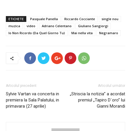
ETICHETE
Pasquale Panella
Riccardo Cocciante
single nou
muzica
video
Adriano Celentano
Giuliano Sangiorgi
Io Non Ricordo (Da Quel Giorno Tu)
Mai nella vita
Negramaro
Articolul precedent
Articolul următor
Sylvie Vartan va concerta in
„Striscia la notizia” a acordat
premiera la Sala Palatului, in
premiul „Tapiro D`oro” lui
primavara (27 aprilie)
Gianni Morandi