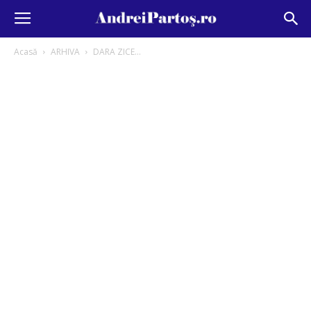
Acasă
ARHIVA
DARA ZICE...