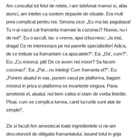
Am consultat tot felul de retete, i-am telefonat mamei si, abia
atunci, am inteles ca suntem depasite de situatie. Era mult
prea complicat pentru noi. Simona zice: „Eu ma las pagubasa!
Tu n-ai vazut cat framanta mamaie la cozonaci? Noooo, nu-i
de noi!”. Eu o ascult, tac o vreme, apoi izbucnesc: „Ia stai,
draga! Ce ne intereseaza pe noi parerile specialistilor! Adica,
de ce trebuie sa framantam ca apucatele?”. Ea: „Da’, cum?”.
Eu: „Cu mixerul, piți! De ce avem noi mixer? Sa facem
cozonaci”. Ea: „Pai…nu inteleg! Cum framanta el?”. Eu:
„Punem aluatul in vas, punem vasul pe platforma, bagam
mixerul in priza si platforma se invarteste singura. Pana
ameteste el, aluatul, noi bem cafea si stam de vorba linistite.
Pfuai, cum se complica lumea, cand lucrurile sunt atat de
simple!”.
Zis si facut! Am amestecat toate ingredientele si ne-am
descotorosit de obligatia framantatului, lasand totul in grija