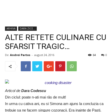
ARHIVA
DARA ZICE...
ALTE RETETE CULINARE CU
SFARSIT TRAGIC…
De
Andrei Partos
-
august 24, 2016
64
0
Articol de
Dara Codescu
Din ciclul: poate n-ati mai râs de mult!
In urma cu cativa ani, eu si Simona am ajuns la concluzia ca
trebuie sa ne facem singure cozonacii. Era inainte de Pasti.