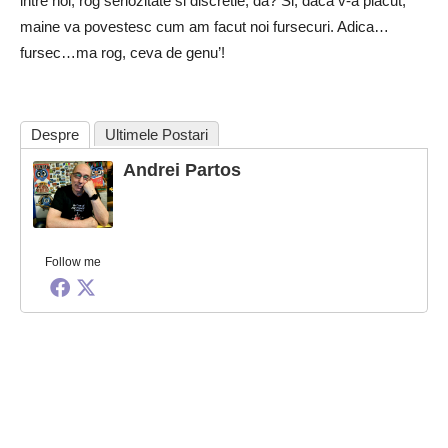
intre noi, rog seriozitate si discretie, da? Si, daca v-a placut,
maine va povestesc cum am facut noi fursecuri. Adica…
fursec…ma rog, ceva de genu’!
Despre
Ultimele Postari
Andrei Partos
Follow me