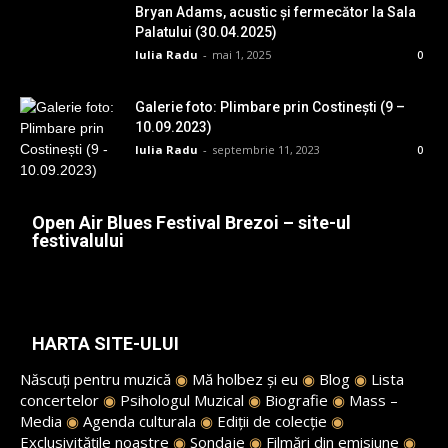
Bryan Adams, acustic și fermecător la Sala
Palatului (30.04.2025)
Iulia Radu
-
mai 1, 2025
0
Galerie foto: Plimbare prin Costinești (9 –
10.09.2023)
Iulia Radu
-
septembrie 11, 2023
0
Open Air Blues Festival Brezoi – site-ul
festivalului
HARTA SITE-ULUI
Născuți pentru muzică
◉
Mă holbez și eu
◉
Blog
◉
Lista
concertelor
◉
Psihologul Muzical
◉
Biografie
◉
Mass –
Media
◉
Agenda culturala
◉
Ediții de colecție
◉
Exclusivitățile noastre
◉
Sondaje
◉
Filmări din emisiune
◉