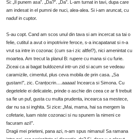
Si: „Il punem asa”. „Da?”. „Da”. L-am turnat in tavi, dupa care
am indesat in el pumni de nuci, alea-alea. Si i-am aruncat, cu
naduf in cuptor.
S-au copt. Cand am scos unul din tava si am incercat sa tai o
felie, cutitul a avut o impotrivire feroce, s-a incapatanat si n-a
vrut sa intre in cozonac (cum sa-i zic altfel?), nici amenintat cu
moartea. Am trecut la planul B: rupere cu mana si cu furie.
Ziceai ca ai bagat buldozerul intr-un zid si acum se vedeau
caramizile, cimentul, plus ceva mobila de prin casa. „Sa
gustam!”, zic. Cranțocrin….aaaaa! Incearca si Simona. Cu
degetelele ei delicatele, prinde o aschie din ceea ce ar fi trebuit
sa fie un puf, gusta cu multa prudenta, incearca sa mestece,
dar nu sa si inghita. Si zice: „Mai, mama, hai sa mergem la
cofetarie, luam niste cozonaci si nu spunem la nimeni ce
facuram azi!”.
Dragii mei prieteni, pana azi, n-am spus nimanui! Sa ramana