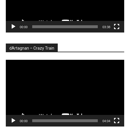
00:00
03:38
dArtagnan – Crazy Train
Player
video
00:00
04:04