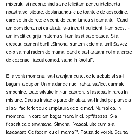
mixerului si necontenind sa ne felicitam pentru inteligenta
noastra sclipitoare, deplangandu-le pe toantele de gospodine,
care se tin de retete vechi, de cand lumea si pamantul. Cand
am considerat noi ca aluatul s-a invartit suficient, l-am scos, l-
am invelit cu grija materna si l-am lasat sa creasca. Si a
crescut, oameni buni! „Simona, suntem cele mai tari! Sa vezi
ce-o sa mai radem de mama, cand o sa-i aratam noi mandrete
de cozonaci, facuti comod, stand in fotoliu!”.
E, a venit momentul sa-i aranjam cu tot ce le trebuie si sa-i
bagam la cuptor. Un maldar de nuci, rahat, stafide, curmale,
smochine, toate stivuite intr-un castron, isi astepta intrarea in
misiune. Dau sa insfac o parte din aluat, sa-l intind pe planseta
si sa-l fac fericit cu o umplutura de zile mari. Numai ca, in
momentul in care am bagat mana in el, ppffâsssss! S-a
flescait ca o smantana. Simona: „Vaaaai, uite cum s-a
lasaaaaat! Ce facem cu el, mama?”. Pauza de vorbit. Scurta.