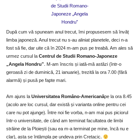
După cum vă spuneam anul trecut, îmi propusesem să învăț
limba japoneză. Anul trecut nu s-au aliniat planetele, deci n-a
fost să fie, dar uite că în 2024 m-am pus pe treabă. Am ales să
urmez cursul la
Centrul de Studii Romano-Japoneze
„Angela Hondru”
. M-am înscris și iată-mă astăzi (într-o
geroasă zi de duminică, 21 ianuarie), trezită la ora 7.00 (fără
alarmă) și pusă pe fapte mari.
Am ajuns la
Universitatea Româno-Americană
pe la ora 8.45
(acolo are loc cursul, dar există și varianta online pentru cei
care nu pot ajunge). Între noi fie vorba, n-am mai pus piciorul
într-o universitate, de când am terminat facultatea de limbi
străine de la Ploiești (sau ea m-a terminat pe mine, încă nu e
clar), asta se întâmpla pe undeva prin Cretacic.