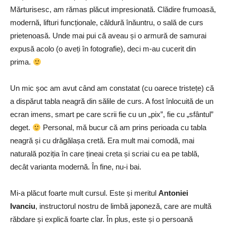
Mărturisesc, am rămas plăcut impresionată. Clădire frumoasă,
modernă, lifturi funcționale, căldură înăuntru, o sală de curs
prietenoasă. Unde mai pui că aveau și o armură de samurai
expusă acolo (o aveți în fotografie), deci m-au cucerit din
prima.
Un mic șoc am avut când am constatat (cu oarece tristețe) că
a dispărut tabla neagră din sălile de curs. A fost înlocuită de un
ecran imens, smart pe care scrii fie cu un „pix”, fie cu „sfântul”
deget.
Personal, mă bucur că am prins perioada cu tabla
neagră și cu drăgălașa cretă. Era mult mai comodă, mai
naturală poziția în care țineai creta și scriai cu ea pe tablă,
decât varianta modernă. În fine, nu-i bai.
Mi-a plăcut foarte mult cursul. Este și meritul
Antoniei
Ivanciu
, instructorul nostru de limbă japoneză, care are multă
răbdare și explică foarte clar. În plus, este și o persoană