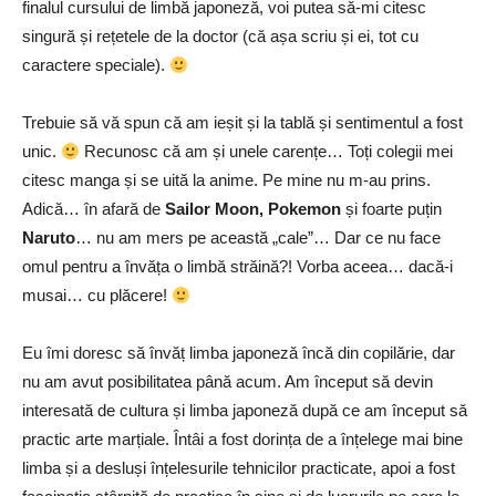
finalul cursului de limbă japoneză, voi putea să-mi citesc
singură și rețetele de la doctor (că așa scriu și ei, tot cu
caractere speciale).
Trebuie să vă spun că am ieșit și la tablă și sentimentul a fost
unic.
Recunosc că am și unele carențe… Toți colegii mei
citesc manga și se uită la anime. Pe mine nu m-au prins.
Adică… în afară de
Sailor Moon, Pokemon
și foarte puțin
Naruto
… nu am mers pe această „cale”… Dar ce nu face
omul pentru a învăța o limbă străină?! Vorba aceea… dacă-i
musai… cu plăcere!
Eu îmi doresc să învăț limba japoneză încă din copilărie, dar
nu am avut posibilitatea până acum. Am început să devin
interesată de cultura și limba japoneză după ce am început să
practic arte marțiale. Întâi a fost dorința de a înțelege mai bine
limba și a desluși înțelesurile tehnicilor practicate, apoi a fost