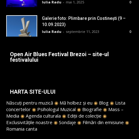
Iulia Radu
-
mai 1, 2025
0
Galerie foto: Plimbare prin Costinești (9 –
10.09.2023)
Iulia Radu
-
septembrie 11, 2023
0
Open Air Blues Festival Brezoi – site-ul
festivalului
HARTA SITE-ULUI
Născuți pentru muzică
◉
Mă holbez și eu
◉
Blog
◉
Lista
concertelor
◉
Psihologul Muzical
◉
Biografie
◉
Mass –
Media
◉
Agenda culturala
◉
Ediții de colecție
◉
Exclusivitățile noastre
◉
Sondaje
◉
Filmări din emisiune
◉
Romania canta