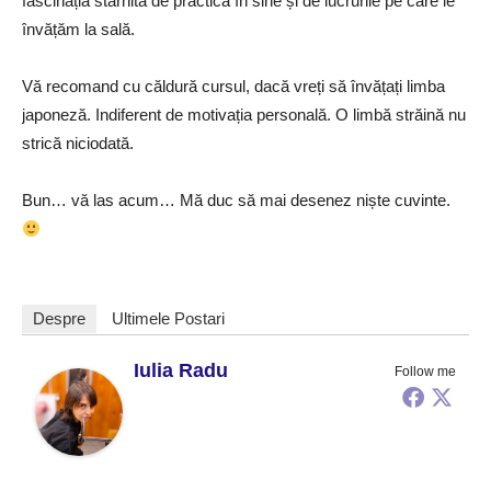
fascinația stârnită de practica în sine și de lucrurile pe care le
învățăm la sală.
Vă recomand cu căldură cursul, dacă vreți să învățați limba
japoneză. Indiferent de motivația personală. O limbă străină nu
strică niciodată.
Bun… vă las acum… Mă duc să mai desenez niște cuvinte.
Despre
Ultimele Postari
Iulia Radu
Follow me