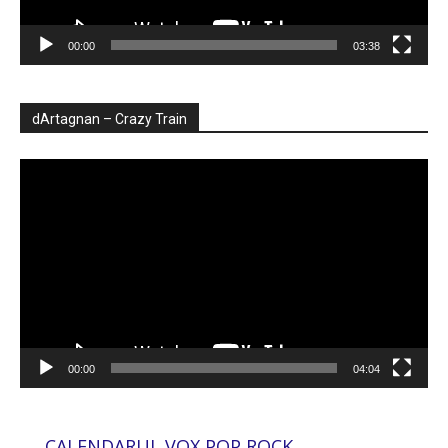
00:00
03:38
dArtagnan – Crazy Train
Player
video
00:00
04:04
CALENDARUL VOX POP ROCK