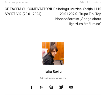
Articolul precedent
Articolul următor
CE FACEM CU COMENTATORII
Psihologul Muzical (ediția 1110
SPORTIVI? (20.01.2024)
– 20.01.2024): Trupa Flo, Top
Nonconformist „Songs about
light/lumière/lumina”
Iulia Radu
https://andreipartos.ro/