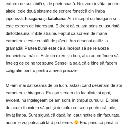
extrem de sociabilă și de prietenoasă. Noi vom învăța, printre
altele, cele două sisteme de scriere fonetică din limba
japoneză:
hiragana
și
katakana
. Am început cu hiragana și
este extrem de interesant. E drept că eu am prins cu ușurință
dintotdeauna limbile străine. Faptul că scriem de mână
caracterele este cu atât de plăcut. Am desenat astăzi o
grămadă! Partea bună este că a început să se relaxeze
încheietura mâinii. Este un exercițiu bun, abia acum încep să
înțeleg de ce ne tot spune Sensei la sală că e bine să facem
caligrafie pentru pentru a avea precizie.
Mi-am mai dat seama de un lucru astăzi când desenam de zor
caracterele hiragana. Eu așa scriam din facultate și apoi,
evident, nu înțelegeam ce am scris în timpul cursului. Ei bine,
de acum înainte o să pot și descifra ce scriu pentru că, uite,
învăț limba. Sunt sigură că dacă îmi caut notițele din facultate,
acum le voi putea citi fără probleme.
Fac pariu că până la