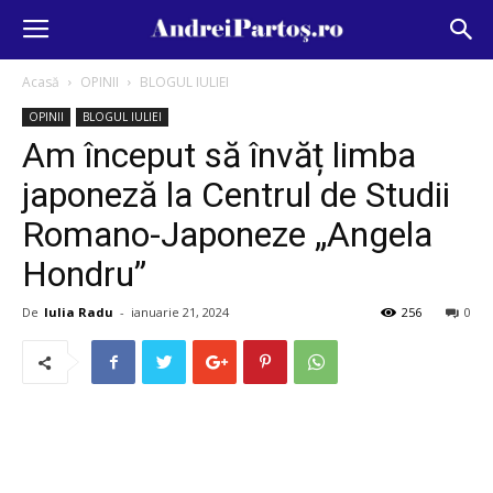
Acasă
OPINII
BLOGUL IULIEI
OPINII
BLOGUL IULIEI
Am început să învăț limba
japoneză la Centrul de Studii
Romano-Japoneze „Angela
Hondru”
De
Iulia Radu
-
ianuarie 21, 2024
256
0