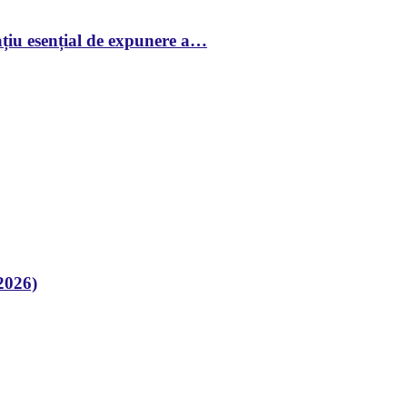
țiu esențial de expunere a…
2026)