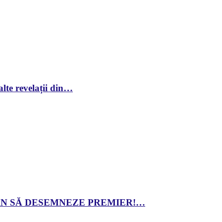
lte revelații din…
 DAN SĂ DESEMNEZE PREMIER!…