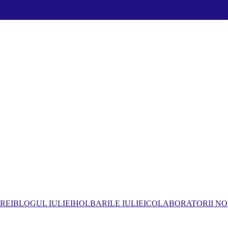
REI
BLOGUL IULIEI
HOLBARILE IULIEI
COLABORATORII NO