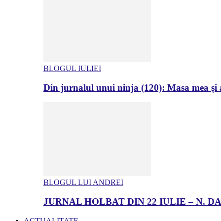
BLOGUL IULIEI
Din jurnalul unui ninja (120): Masa mea și a
BLOGUL LUI ANDREI
JURNAL HOLBAT DIN 22 IULIE – N.
ACTUALITATE