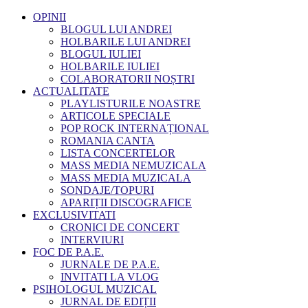
OPINII
BLOGUL LUI ANDREI
HOLBARILE LUI ANDREI
BLOGUL IULIEI
HOLBARILE IULIEI
COLABORATORII NOȘTRI
ACTUALITATE
PLAYLISTURILE NOASTRE
ARTICOLE SPECIALE
POP ROCK INTERNAȚIONAL
ROMANIA CANTA
LISTA CONCERTELOR
MASS MEDIA NEMUZICALA
MASS MEDIA MUZICALA
SONDAJE/TOPURI
APARIȚII DISCOGRAFICE
EXCLUSIVITATI
CRONICI DE CONCERT
INTERVIURI
FOC DE P.A.E.
JURNALE DE P.A.E.
INVITATI LA VLOG
PSIHOLOGUL MUZICAL
JURNAL DE EDIȚII