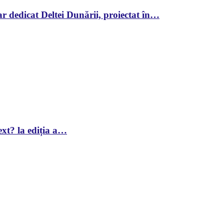
r dedicat Deltei Dunării, proiectat în…
xt? la ediția a…