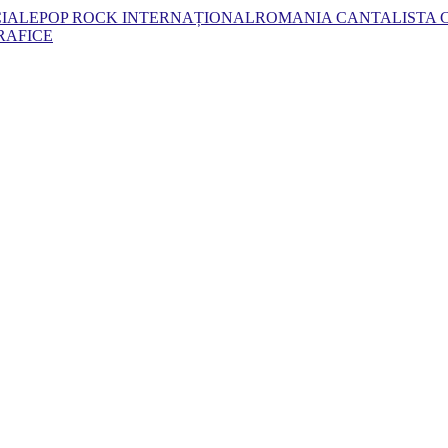
CIALE
POP ROCK INTERNAȚIONAL
ROMANIA CANTA
LISTA
RAFICE