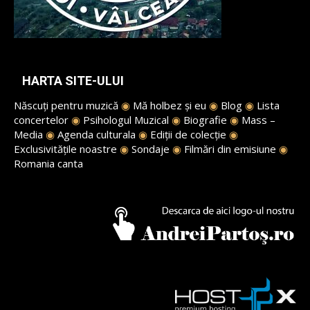
HARTA SITE-ULUI
Născuți pentru muzică
◉
Mă holbez și eu
◉
Blog
◉
Lista
concertelor
◉
Psihologul Muzical
◉
Biografie
◉
Mass –
Media
◉
Agenda culturala
◉
Ediții de colecție
◉
Exclusivitățile noastre
◉
Sondaje
◉
Filmări din emisiune
◉
Romania canta