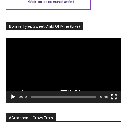
Bonnie Tyler, Sweet Child Of Mine (Live)
Player
video
00:00
03:38
dArtagnan – Crazy Train