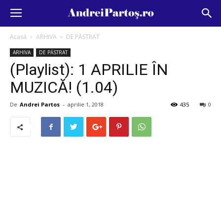
Acasă
ARHIVA
DE PĂSTRAT
ARHIVA
DE PĂSTRAT
(Playlist): 1 APRILIE ÎN
MUZICĂ! (1.04)
De
Andrei Partos
-
aprilie 1, 2018
435
0