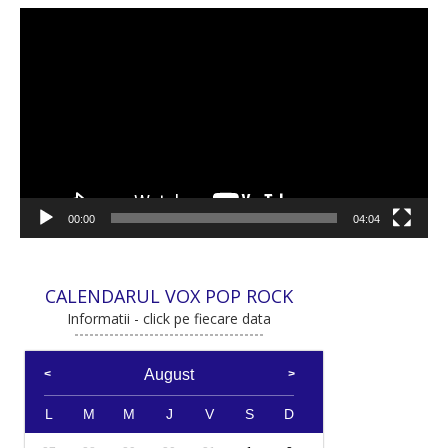
Player
video
00:00
04:04
CALENDARUL VOX POP ROCK
Informatii - click pe fiecare data
August
L
M
M
J
V
S
D