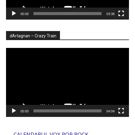
00:00
03:38
dArtagnan – Crazy Train
Player
video
00:00
04:04
CALENDARUL VOX POP ROCK