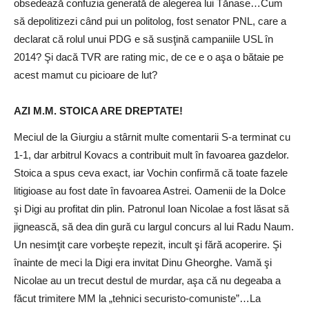
obsedează confuzia generată de alegerea lui Tănase…Cum
să depolitizezi când pui un politolog, fost senator PNL, care a
declarat că rolul unui PDG e să susţină campaniile USL în
2014? Şi dacă TVR are rating mic, de ce e o aşa o bătaie pe
acest mamut cu picioare de lut?
AZI M.M. STOICA ARE DREPTATE!
Meciul de la Giurgiu a stârnit multe comentarii S-a terminat cu
1-1, dar arbitrul Kovacs a contribuit mult în favoarea gazdelor.
Stoica a spus ceva exact, iar Vochin confirmă că toate fazele
litigioase au fost date în favoarea Astrei. Oamenii de la Dolce
şi Digi au profitat din plin. Patronul Ioan Nicolae a fost lăsat să
jignească, să dea din gură cu largul concurs al lui Radu Naum.
Un nesimţit care vorbeşte repezit, incult şi fără acoperire. Şi
înainte de meci la Digi era invitat Dinu Gheorghe. Vamă şi
Nicolae au un trecut destul de murdar, aşa că nu degeaba a
făcut trimitere MM la „tehnici securisto-comuniste”…La