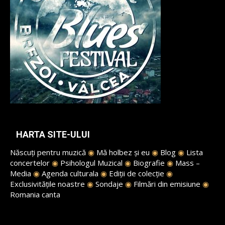
HARTA SITE-ULUI
Născuți pentru muzică
◉
Mă holbez și eu
◉
Blog
◉
Lista
concertelor
◉
Psihologul Muzical
◉
Biografie
◉
Mass –
Media
◉
Agenda culturala
◉
Ediții de colecție
◉
Exclusivitățile noastre
◉
Sondaje
◉
Filmări din emisiune
◉
Romania canta