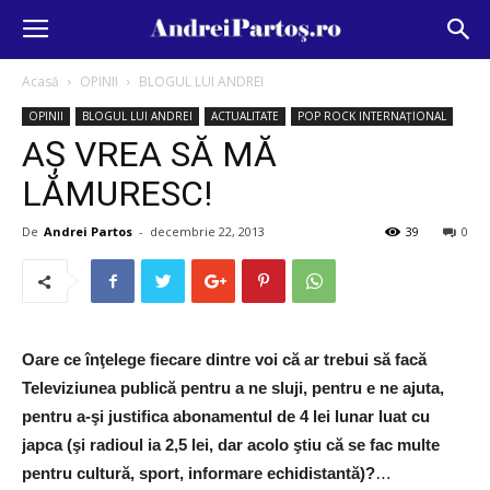
Acasă
OPINII
BLOGUL LUI ANDREI
OPINII
BLOGUL LUI ANDREI
ACTUALITATE
POP ROCK INTERNAȚIONAL
AŞ VREA SĂ MĂ
LĂMURESC!
De
Andrei Partos
-
decembrie 22, 2013
39
0
Oare ce înţelege fiecare dintre voi că ar trebui să facă
Televiziunea publică pentru a ne sluji, pentru e ne ajuta,
pentru a-şi justifica abonamentul de 4 lei lunar luat cu
japca (şi radioul ia 2,5 lei, dar acolo ştiu că se fac multe
pentru cultură, sport, informare echidistantă)?
…