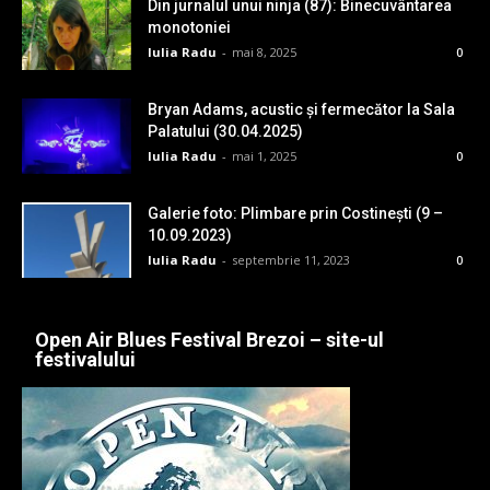
Din jurnalul unui ninja (87): Binecuvântarea
monotoniei
Iulia Radu
-
mai 8, 2025
0
Bryan Adams, acustic și fermecător la Sala
Palatului (30.04.2025)
Iulia Radu
-
mai 1, 2025
0
Galerie foto: Plimbare prin Costinești (9 –
10.09.2023)
Iulia Radu
-
septembrie 11, 2023
0
Open Air Blues Festival Brezoi – site-ul
festivalului