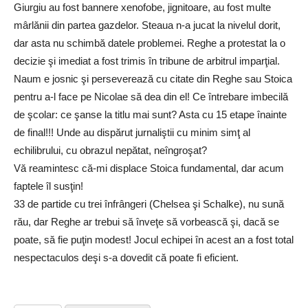
Giurgiu au fost bannere xenofobe, jignitoare, au fost multe
mârlănii din partea gazdelor. Steaua n-a jucat la nivelul dorit,
dar asta nu schimbă datele problemei. Reghe a protestat la o
decizie şi imediat a fost trimis în tribune de arbitrul imparţial.
Naum e josnic şi perseverează cu citate din Reghe sau Stoica
pentru a-l face pe Nicolae să dea din el! Ce întrebare imbecilă
de şcolar: ce şanse la titlu mai sunt? Asta cu 15 etape înainte
de final!!! Unde au dispărut jurnaliştii cu minim simţ al
echilibrului, cu obrazul nepătat, neîngroşat?
Vă reamintesc că-mi displace Stoica fundamental, dar acum
faptele îl susţin!
33 de partide cu trei înfrângeri (Chelsea şi Schalke), nu sună
rău, dar Reghe ar trebui să înveţe să vorbească şi, dacă se
poate, să fie puţin modest! Jocul echipei în acest an a fost total
nespectaculos deşi s-a dovedit că poate fi eficient.