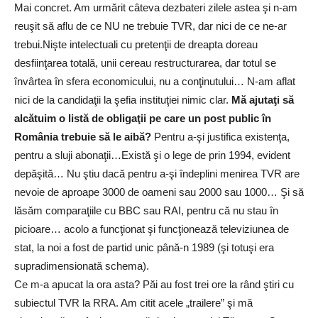
Mai concret. Am urmărit câteva dezbateri zilele astea şi n-am
reuşit să aflu de ce NU ne trebuie TVR, dar nici de ce ne-ar
trebui.Nişte intelectuali cu pretenţii de dreapta doreau
desfiinţarea totală, unii cereau restructurarea, dar totul se
învârtea în sfera economicului, nu a conţinutului… N-am aflat
nici de la candidaţii la şefia instituţiei nimic clar.
Mă ajutaţi să
alcătuim o listă de obligaţii pe care un post public în
România trebuie să le aibă?
Pentru a-şi justifica existenţa,
pentru a sluji abonaţii…Există şi o lege de prin 1994, evident
depăşită… Nu ştiu dacă pentru a-şi îndeplini menirea TVR are
nevoie de aproape 3000 de oameni sau 2000 sau 1000… Şi să
lăsăm comparaţiile cu BBC sau RAI, pentru că nu stau în
picioare… acolo a funcţionat şi funcţionează televiziunea de
stat, la noi a fost de partid unic până-n 1989 (şi totuşi era
supradimensionată schema).
Ce m-a apucat la ora asta? Păi au fost trei ore la rând ştiri cu
subiectul TVR la RRA. Am citit acele „trailere” şi mă