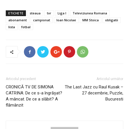
ETICHETE
steaua
tvr
Liga I
Televiziunea Romana
abonament
campionat
Ioan Nicolae
MM Stoica
obligatii
lista
fotbal
Articolul precedent
Articolul următor
CRONICĂ TV DE SIMONA
The Last Jazz cu Raul Kusak –
CATRINA: De ce s-a îngrășat?
27 decembrie, Puzzle,
A mâncat. De ce a slăbit? A
Bucuresti
flămânzit