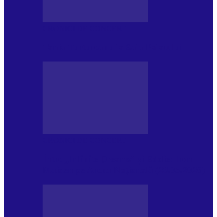
CRONICI DE CONCERT
Tania Turtureanu la Sala Palatului
CRONICI DE CONCERT
Între „Infinite Dreams” și Eddie: Iron
Maiden pe Arena Națională (28.05.2026)