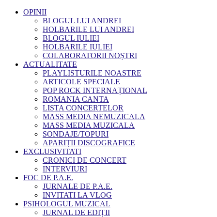
OPINII
BLOGUL LUI ANDREI
HOLBARILE LUI ANDREI
BLOGUL IULIEI
HOLBARILE IULIEI
COLABORATORII NOȘTRI
ACTUALITATE
PLAYLISTURILE NOASTRE
ARTICOLE SPECIALE
POP ROCK INTERNAȚIONAL
ROMANIA CANTA
LISTA CONCERTELOR
MASS MEDIA NEMUZICALA
MASS MEDIA MUZICALA
SONDAJE/TOPURI
APARIȚII DISCOGRAFICE
EXCLUSIVITATI
CRONICI DE CONCERT
INTERVIURI
FOC DE P.A.E.
JURNALE DE P.A.E.
INVITATI LA VLOG
PSIHOLOGUL MUZICAL
JURNAL DE EDIȚII