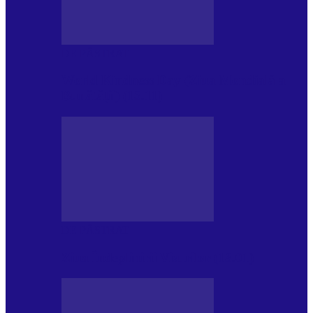
DE PĂSTRAT
World Kindness Day (Ziua Mondială a
Bunătății) (13.11)
DE PĂSTRAT
Ziua Îndeplinirii Visurilor (13.01)