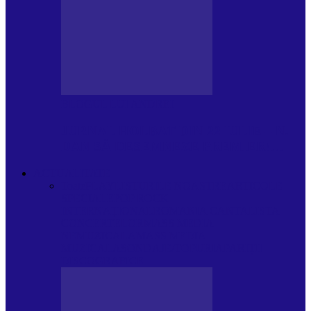
BLOGUL LUI ANDREI
JURNAL HOLBAT DIN 22 IULIE – N.
DAN SĂ DESEMNEZE PREMIER!…
ACTUALITATE
Toate
PLAYLISTURILE NOASTRE
ARTICOLE
SPECIALE
POP ROCK
INTERNAȚIONAL
ROMANIA CANTA
LISTA
CONCERTELOR
MASS MEDIA
NEMUZICALA
MASS MEDIA
MUZICALA
SONDAJE/TOPURI
APARIȚII
DISCOGRAFICE