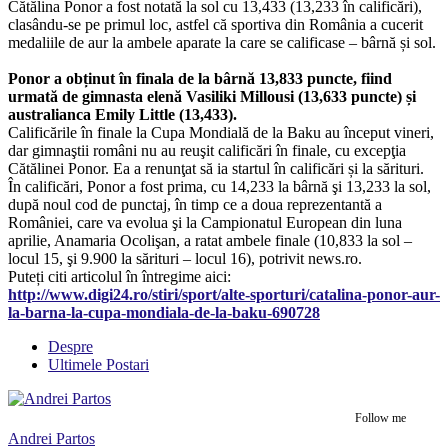
Cătălina Ponor a fost notată la sol cu 13,433 (13,233 în calificări),
clasându-se pe primul loc, astfel că sportiva din România a cucerit
medaliile de aur la ambele aparate la care se calificase – bârnă și sol.
Ponor a obținut în finala de la bârnă 13,833 puncte, fiind
urmată de gimnasta elenă Vasiliki Millousi (13,633 puncte) și
australianca Emily Little (13,433).
Calificările în finale la Cupa Mondială de la Baku au început vineri,
dar gimnaştii români nu au reuşit calificări în finale, cu excepţia
Cătălinei Ponor. Ea a renunţat să ia startul în calificări și la sărituri.
În calificări, Ponor a fost prima, cu 14,233 la bârnă şi 13,233 la sol,
după noul cod de punctaj, în timp ce a doua reprezentantă a
României, care va evolua şi la Campionatul European din luna
aprilie, Anamaria Ocolişan, a ratat ambele finale (10,833 la sol –
locul 15, şi 9.900 la sărituri – locul 16), potrivit news.ro.
Puteți citi articolul în întregime aici:
http://www.digi24.ro/stiri/sport/alte-sporturi/catalina-ponor-aur-
la-barna-la-cupa-mondiala-de-la-baku-690728
Despre
Ultimele Postari
Follow me
Andrei Partos