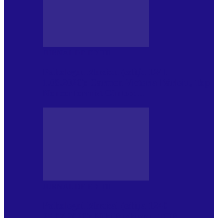
JURNAL DE EDIȚII
Psihologul Muzical (ediția 1241 –
1.08.2026): Carmen-Victoria Bârloiu, Top
Nonconformist Cântece…
JURNAL DE EDIȚII
Psihologul Muzical (ediția 1240 –
25.07.2026): Niki Puchianu, TOP