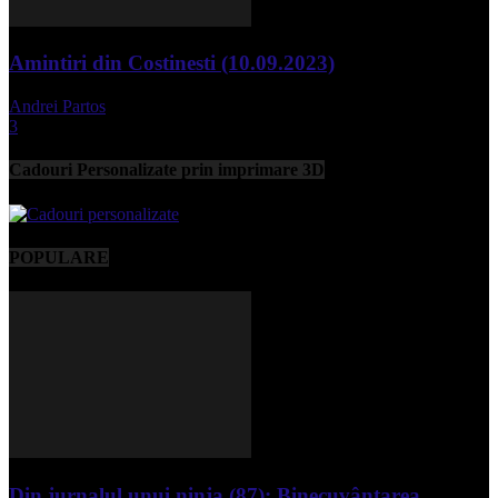
Amintiri din Costinesti (10.09.2023)
Andrei Partos
-
septembrie 11, 2023
3
Cadouri Personalizate prin imprimare 3D
POPULARE
Din jurnalul unui ninja (87): Binecuvântarea