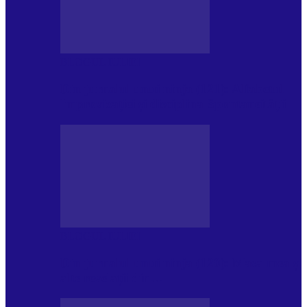
BLOGUL IULIEI
Din jurnalul unui ninja (121): Alfabetul
Improvizației și disciplina Spontaneității
BLOGUL IULIEI
Din jurnalul unui ninja (120): Masa mea și
alte revelații din…