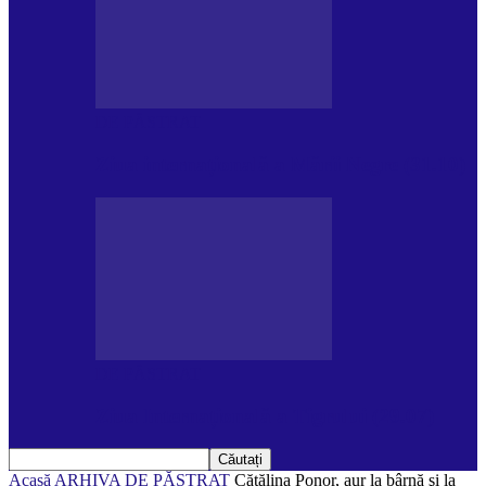
DE PĂSTRAT
Ziua internațională a Mării Negre (31.10)
DE PĂSTRAT
Ziua Internațională a Tigrului (29.07)
Acasă
ARHIVA
DE PĂSTRAT
Cătălina Ponor, aur la bârnă şi la