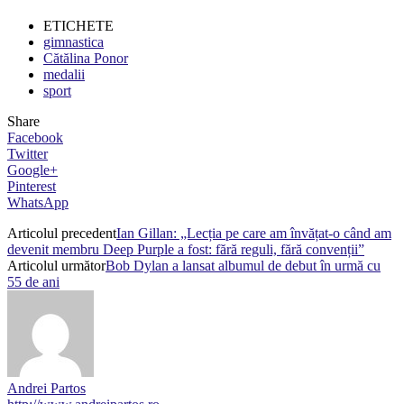
ETICHETE
gimnastica
Cătălina Ponor
medalii
sport
Share
Facebook
Twitter
Google+
Pinterest
WhatsApp
Articolul precedent
Ian Gillan: „Lecția pe care am învățat-o când am
devenit membru Deep Purple a fost: fără reguli, fără convenții”
Articolul următor
Bob Dylan a lansat albumul de debut în urmă cu
55 de ani
Andrei Partos