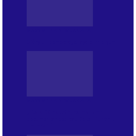
MASS MEDIA NEMUZICALA
Sfârșitul democrației așa cum o știm
MASS MEDIA NEMUZICALA
„Delta Sălbatică”, cel mai amplu
documentar dedicat Deltei Dunării,
proiectat în…