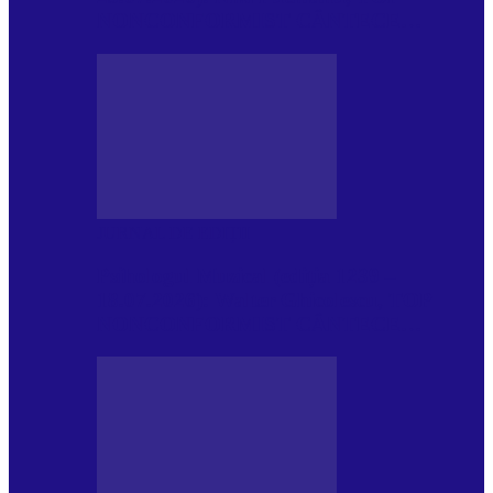
NONCONFORMIST CÂNTECE…
JURNAL DE EDIȚII
Psihologul Muzical (ediția 1239 –
18.07.2026): Walter Ghicolescu, TOP
NONCONFORMIST CÂNTECE…