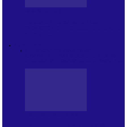
JURNAL DE EDIȚII
Psihologul Muzical (ediția 1238 –
11.07.2026): Dana Cristescu, Daniel Iancu
(telefonic),…
ANDREI PARTOS
Toate
BIOGRAFIE
CETATEAN DE
COSTINESTI
PRESA CU SI DESPRE A.P.
ARHIVA
VPR/P.R&S/SAPTAMANA
EMISIUNI RADIO DIN
TRECUT
PRESA CU SI DESPRE A.P.
Arhiva revistei Vox Pop Rock (17)