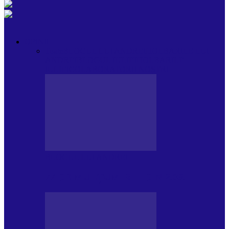
OPINII
Toate
BLOGUL LUI ANDREI
HOLBARILE LUI
ANDREI
BLOGUL IULIEI
HOLBARILE
IULIEI
COLABORATORII NOȘTRI
BLOGUL LUI ANDREI
77 DE MULȚUMIRI – DIN 2.08.