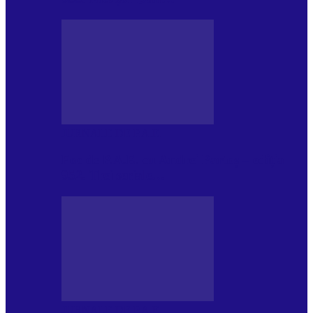
JURNALE DE P.A.E.
Foc de P.A.E. cu Andrei Partoș – ediția
952. Trei seriale…
JURNALE DE P.A.E.