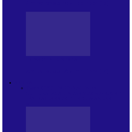
Arhiva revistei Vox Pop Rock (15)
PRESA CU SI DESPRE A.P.
Arhiva revistei Vox Pop Rock (14)
ARHIVA
Toate
ARTIȘTII PROPUN
AGENDA
CULTURALA
CALENDAR VOX POP ROCK
DE
PĂSTRAT
DARA ZICE…
RECOMANDARILE
MELE