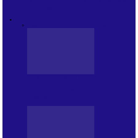
Modulul FNT Educațional, ediția a 5-a.
Spațiu esențial de expunere a…
EXCLUSIVITATI
Toate
CRONICI DE CONCERT
INTERVIURI
CRONICI DE CONCERT
Alexandru Andries în clubul Quantic
(2.06.2026)