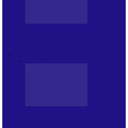
CRONICI DE CONCERT
Festivalul Internațional „George
Grigoriu” la Brăila (22 – 24.05.2026)
FOC DE P.A.E.
Toate
JURNALE DE P.A.E.
INVITATI LA VLOG
JURNALE DE P.A.E.
Foc de P.A.E. cu Andrei Partoș – ediția
953. Nicușor Dan…