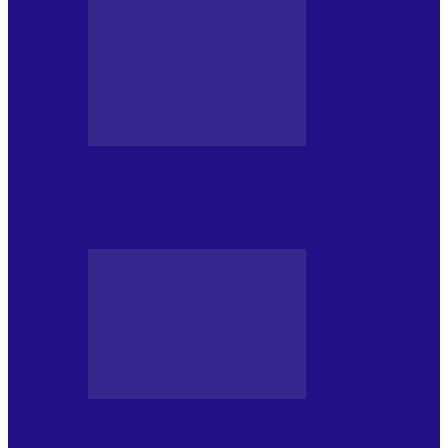
MASS MEDIA NEMUZICALA
170 de ani de România modernă. What’s
Next? la ediția a…
MASS MEDIA NEMUZICALA