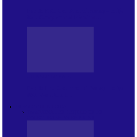
Foc de P.A.E. cu Andrei Partoș – ediția
951. Campionatul Mondial…
JURNALE DE P.A.E.
Foc de P.A.E. cu Andrei Partoș – ediția
950. V-a afectat…
PSIHOLOGUL MUZICAL
Toate
JURNAL DE EDIȚII
EDITII DE
COLECTIE
ARHIVA EMISIUNII