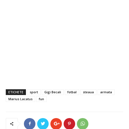
ETICHETE
sport
Gigi Becali
fotbal
steaua
armata
Marius Lacatus
fun