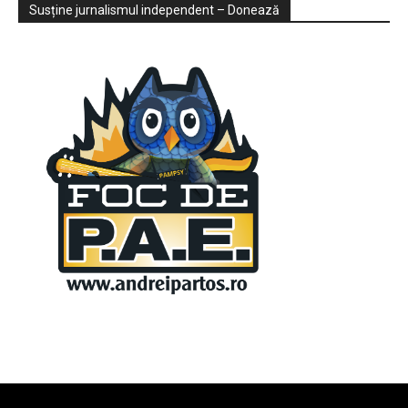
Sondaje
Video
Susține jurnalismul independent – Donează