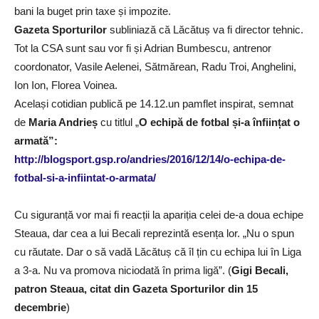
bani la buget prin taxe și impozite.
Gazeta Sporturilor
subliniază că Lăcătuș va fi director tehnic.
Tot la CSA sunt sau vor fi și Adrian Bumbescu, antrenor
coordonator, Vasile Aelenei, Sătmărean, Radu Troi, Anghelini,
Ion Ion, Florea Voinea.
Același cotidian publică pe 14.12.un pamflet inspirat, semnat
de
Maria Andrieș
cu titlul „
O echipă de fotbal și-a înființat o
armată”:
http://blogsport.gsp.ro/andries/2016/12/14/o-echipa-de-
fotbal-si-a-infiintat-o-armata/
Cu siguranță vor mai fi reacții la apariția celei de-a doua echipe
Steaua, dar cea a lui Becali reprezintă esența lor. „Nu o spun
cu răutate. Dar o să vadă Lăcătuș că îl țin cu echipa lui în Liga
a 3-a. Nu va promova niciodată în prima ligă”. (
Gigi Becali,
patron Steaua, citat din Gazeta Sporturilor din 15
decembrie
)