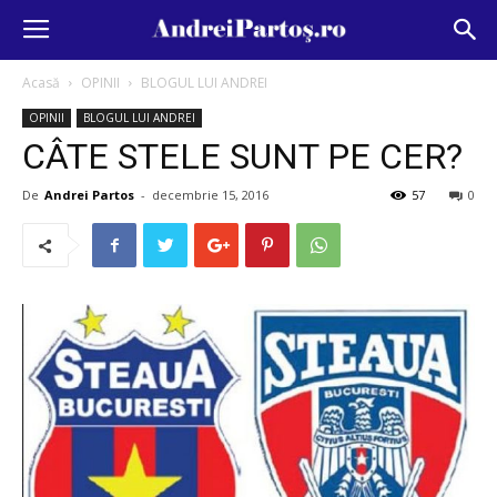
Acasă
OPINII
BLOGUL LUI ANDREI
OPINII
BLOGUL LUI ANDREI
CÂTE STELE SUNT PE CER?
De
Andrei Partos
-
decembrie 15, 2016
57
0