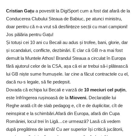
Cristian Gațu
a povestit la DigiSport cum a fost dat afară de la
Conducerea Clubului Steaua de Babiuc, pe atunci ministru,
doar pentru că n-a vrut să desființeze secții cu mari campioni!
Jos pălăria pentru Gațu!
Și totuși cei 10 ani cu Becali au adus și trofee, bani, glorie, dar
și scandaluri, conflicte, dezbinări. E clar că GB n-a mai fost
demult la Muntele Athos! Brandul Steaua a circulat în Europa
fără ajutorul celor de la CSA, așa că ei ar trebui să-i plătească
lui GB niște sume frumușele. Iar cine a făcut contractele cu el,
dacă nu-s legale, să fie pedepsit.
Dovada că echipa lui Becali e varză de
10 meciuri cel puțin
,
este înfrîngerea rușinoasă de la
Mioveni.
Declarațiile lui
Reghe arată cît de slab pedagog e, cît e de duplicitar, cît de
neinspirat e la schimbări.Afară din Europa, afară din Cupa
României, locul trei în Ligă…ce urmează? Lasă că vedem
după pregătirea de iarnă! Cu aer superior își critică jucătorii,