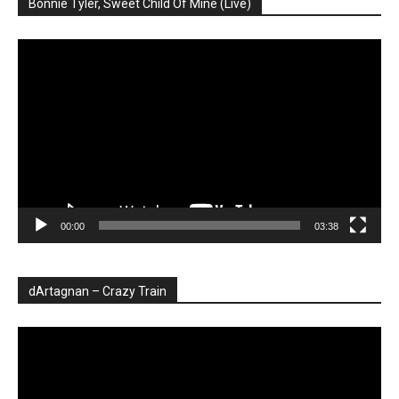
Bonnie Tyler, Sweet Child Of Mine (Live)
Player
video
00:00
03:38
dArtagnan – Crazy Train
Player
video