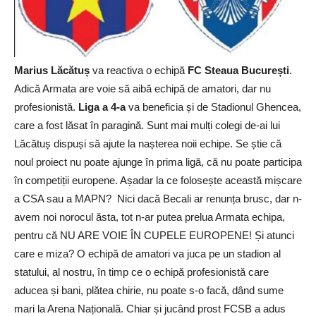
Marius Lăcătuș
va reactiva o echipă
FC Steaua București
.
Adică Armata are voie să aibă echipă de amatori, dar nu
profesionistă.
Liga a 4-a
va beneficia și de Stadionul Ghencea,
care a fost lăsat în paragină. Sunt mai mulți colegi de-ai lui
Lăcătuș dispuși să ajute la nașterea noii echipe. Se știe că
noul proiect nu poate ajunge în prima ligă, că nu poate participa
în competiții europene. Așadar la ce folosește această mișcare
a CSA sau a MAPN? Nici dacă Becali ar renunța brusc, dar n-
avem noi norocul ăsta, tot n-ar putea prelua Armata echipa,
pentru că NU ARE VOIE ÎN CUPELE EUROPENE! Și atunci
care e miza? O echipă de amatori va juca pe un stadion al
statului, al nostru, în timp ce o echipă profesionistă care
aducea și bani, plătea chirie, nu poate s-o facă, dând sume
mari la Arena Națională. Chiar și jucând prost FCSB a adus