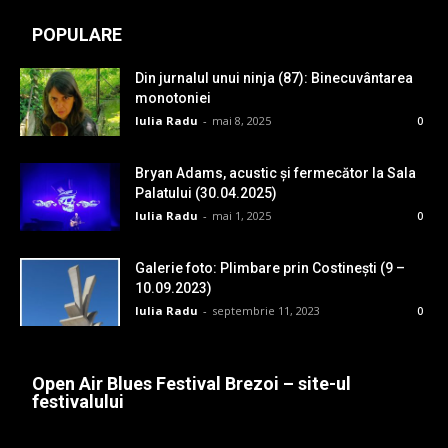
POPULARE
Din jurnalul unui ninja (87): Binecuvântarea
monotoniei
Iulia Radu
-
mai 8, 2025
0
Bryan Adams, acustic și fermecător la Sala
Palatului (30.04.2025)
Iulia Radu
-
mai 1, 2025
0
Galerie foto: Plimbare prin Costinești (9 –
10.09.2023)
Iulia Radu
-
septembrie 11, 2023
0
Open Air Blues Festival Brezoi – site-ul
festivalului