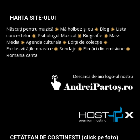
HARTA SITE-ULUI
Născuți pentru muzică
◉
Mă holbez și eu
◉
Blog
◉
Lista
concertelor
◉
Psihologul Muzical
◉
Biografie
◉
Mass –
Media
◉
Agenda culturala
◉
Ediții de colecție
◉
Exclusivitățile noastre
◉
Sondaje
◉
Filmări din emisiune
◉
Romania canta
CETĂȚEAN DE COSTINEȘTI (click pe foto)