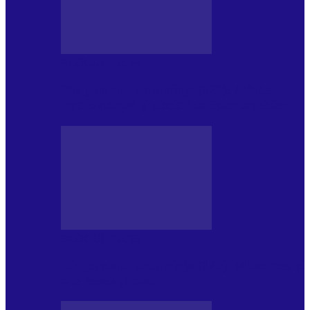
BLOGUL IULIEI
Din jurnalul unui ninja (121): Alfabetul
Improvizației și disciplina Spontaneității
BLOGUL IULIEI
Din jurnalul unui ninja (120): Masa mea și
alte revelații din…