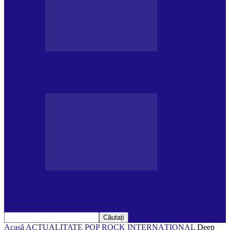
DE PĂSTRAT
Ziua internațională a Mării Negre (31.10)
DE PĂSTRAT
Ziua Internațională a Tigrului (29.07)
Acasă
ACTUALITATE
POP ROCK INTERNAȚIONAL
Deep