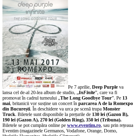
Pe 7 aprilie,
Deep Purple
va
lansa cel de-al 20-lea album de studio, „
InFinite
”, care va fi
promovat în cadrul turneului „
The Long Goodbye Tour
”. Pe
13
mai
, britanicii vor susține un concert în
parcarea A de la Romexpo
din București
. În deschidere va urca pe scenă trupa
Monster
Truck
. Biletele sunt disponibile la prețurile de
130 lei (Gazon B),
190 lei (Gazon A), 270 lei (Golden Ring), 350 lei (Tribuna).
Biletele se pot cumpăra online pe
www.eventim.ro
, sau prin rețeaua
Eventim (magazinele Germanos, Vodafone, Orange, Domo,