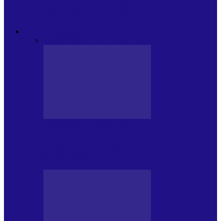
Modulul FNT Educațional, ediția a 5-a.
Spațiu esențial de expunere a…
EXCLUSIVITATI
Toate
CRONICI DE CONCERT
INTERVIURI
CRONICI DE CONCERT
Alexandru Andries în clubul Quantic
(2.06.2026)