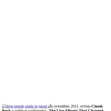
În octombrie 2011, revista
Classic
Rock
a publicat suplimentul „
The Live Albums That Changed