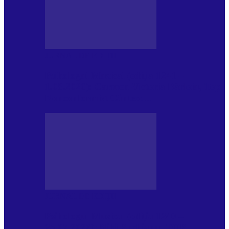
JURNAL DE EDIȚII
Psihologul Muzical (ediția 1241 –
1.08.2026): Carmen-Victoria Bârloiu, Top
Nonconformist Cântece…
JURNAL DE EDIȚII
Psihologul Muzical (ediția 1240 –
25.07.2026): Niki Puchianu, TOP