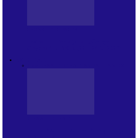
CRONICI DE CONCERT
Festivalul Internațional „George
Grigoriu” la Brăila (22 – 24.05.2026)
FOC DE P.A.E.
Toate
JURNALE DE P.A.E.
INVITATI LA VLOG
JURNALE DE P.A.E.
Foc de P.A.E. cu Andrei Partoș – ediția
953. Nicușor Dan…