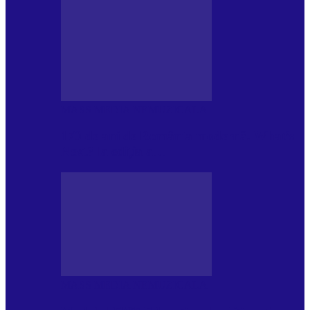
MASS MEDIA NEMUZICALA
170 de ani de România modernă. What’s
Next? la ediția a…
MASS MEDIA NEMUZICALA