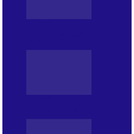
DE PĂSTRAT
World Kindness Day (Ziua Mondială a
Bunătății) (13.11)
DE PĂSTRAT
Ziua Îndeplinirii Visurilor (13.01)