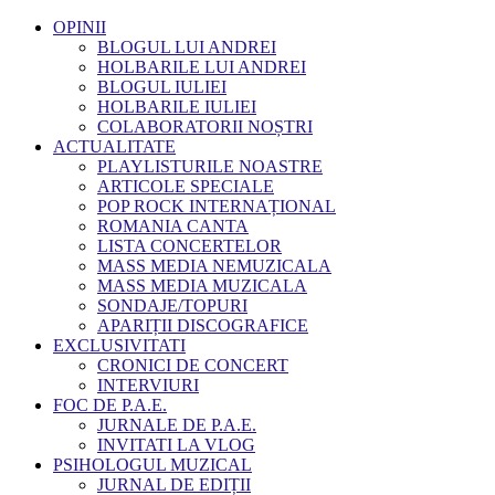
OPINII
BLOGUL LUI ANDREI
HOLBARILE LUI ANDREI
BLOGUL IULIEI
HOLBARILE IULIEI
COLABORATORII NOȘTRI
ACTUALITATE
PLAYLISTURILE NOASTRE
ARTICOLE SPECIALE
POP ROCK INTERNAȚIONAL
ROMANIA CANTA
LISTA CONCERTELOR
MASS MEDIA NEMUZICALA
MASS MEDIA MUZICALA
SONDAJE/TOPURI
APARIȚII DISCOGRAFICE
EXCLUSIVITATI
CRONICI DE CONCERT
INTERVIURI
FOC DE P.A.E.
JURNALE DE P.A.E.
INVITATI LA VLOG
PSIHOLOGUL MUZICAL
JURNAL DE EDIȚII