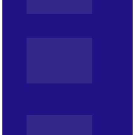
CRONICI DE CONCERT
Tania Turtureanu la Sala Palatului
CRONICI DE CONCERT
Între „Infinite Dreams” și Eddie: Iron
Maiden pe Arena Națională (28.05.2026)