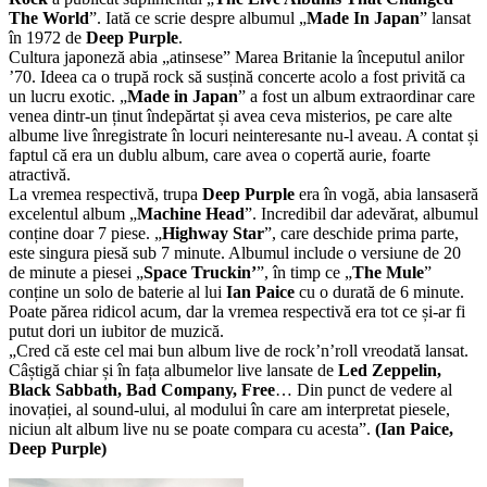
The World
”. Iată ce scrie despre albumul „
Made In Japan
” lansat
în 1972 de
Deep Purple
.
Cultura japoneză abia „atinsese” Marea Britanie la începutul anilor
’70. Ideea ca o trupă rock să susțină concerte acolo a fost privită ca
un lucru exotic. „
Made in Japan
” a fost un album extraordinar care
venea dintr-un ținut îndepărtat și avea ceva misterios, pe care alte
albume live înregistrate în locuri neinteresante nu-l aveau. A contat și
faptul că era un dublu album, care avea o copertă aurie, foarte
atractivă.
La vremea respectivă, trupa
Deep Purple
era în vogă, abia lansaseră
excelentul album „
Machine Head
”. Incredibil dar adevărat, albumul
conține doar 7 piese. „
Highway Star
”, care deschide prima parte,
este singura piesă sub 7 minute. Albumul include o versiune de 20
de minute a piesei „
Space Truckin’
”, în timp ce „
The Mule
”
conține un solo de baterie al lui
Ian Paice
cu o durată de 6 minute.
Poate părea ridicol acum, dar la vremea respectivă era tot ce și-ar fi
putut dori un iubitor de muzică.
„Cred că este cel mai bun album live de rock’n’roll vreodată lansat.
Câștigă chiar și în fața albumelor live lansate de
Led Zeppelin,
Black Sabbath, Bad Company, Free
… Din punct de vedere al
inovației, al sound-ului, al modului în care am interpretat piesele,
niciun alt album live nu se poate compara cu acesta”.
(Ian Paice,
Deep Purple)