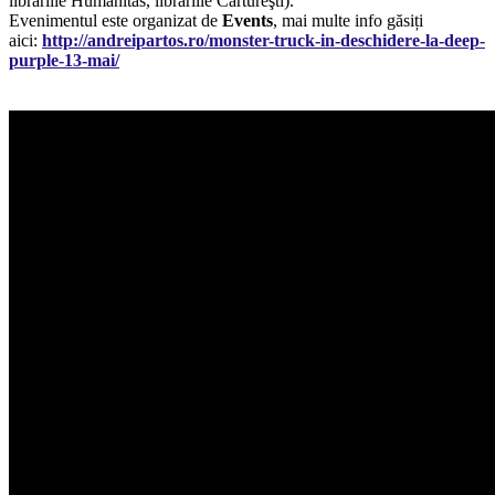
librăriile Humanitas, librăriile Cărtureşti).
Evenimentul este organizat de
Events
, mai multe info găsiți
aici:
http://andreipartos.ro/monster-truck-in-deschidere-la-deep-
purple-13-mai/