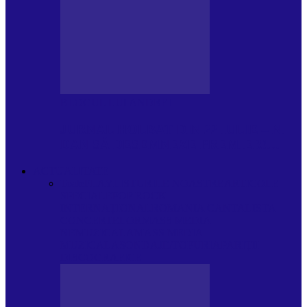
BLOGUL LUI ANDREI
JURNAL HOLBAT DIN 22 IULIE – N.
DAN SĂ DESEMNEZE PREMIER!…
ACTUALITATE
Toate
PLAYLISTURILE NOASTRE
ARTICOLE
SPECIALE
POP ROCK
INTERNAȚIONAL
ROMANIA CANTA
LISTA
CONCERTELOR
MASS MEDIA
NEMUZICALA
MASS MEDIA
MUZICALA
SONDAJE/TOPURI
APARIȚII
DISCOGRAFICE