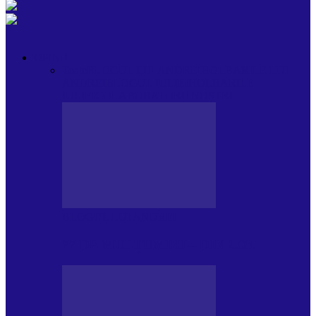
OPINII
Toate
BLOGUL LUI ANDREI
HOLBARILE LUI
ANDREI
BLOGUL IULIEI
HOLBARILE
IULIEI
COLABORATORII NOȘTRI
BLOGUL LUI ANDREI
77 DE MULȚUMIRI – DIN 2.08.