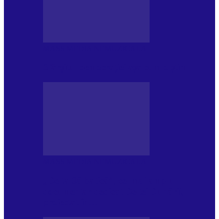
MASS MEDIA NEMUZICALA
Sfârșitul democrației așa cum o știm
MASS MEDIA NEMUZICALA
„Delta Sălbatică”, cel mai amplu
documentar dedicat Deltei Dunării,
proiectat în…