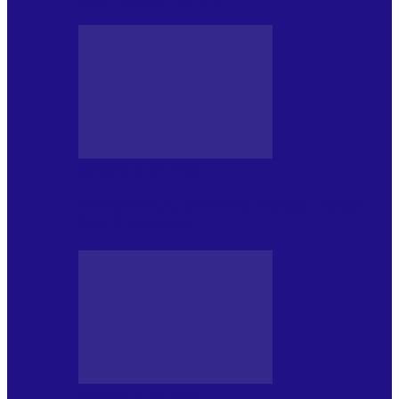
JURNALE DE P.A.E.
Foc de P.A.E. cu Andrei Partoș – ediția
952. Trei seriale…
JURNALE DE P.A.E.