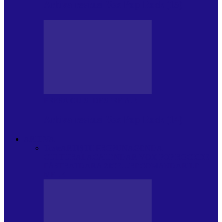
Arhiva revistei Vox Pop Rock (15)
PRESA CU SI DESPRE A.P.
Arhiva revistei Vox Pop Rock (14)
ARHIVA
Toate
ARTIȘTII PROPUN
AGENDA
CULTURALA
CALENDAR VOX POP ROCK
DE
PĂSTRAT
DARA ZICE…
RECOMANDARILE
MELE