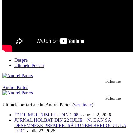
Despre
Ultimele Postari
Follow me
Andrei Partos
Follow me
Ultimele postari ale lui Andrei Partos
(
vezi toate
)
77 DE MULȚUMIRI – DIN 2.08.
- august 2, 2026
JURNAL HOLBAT DIN 22 IULIE – N. DAN SĂ
DESEMNEZE PREMIER! SĂ PUNEM BRELOCUL LA
LOC!
- iulie 22, 2026