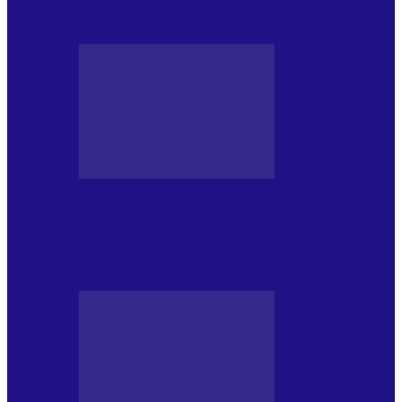
NONCONFORMIST CÂNTECE…
JURNAL DE EDIȚII
Psihologul Muzical (ediția 1239 –
18.07.2026): Walter Ghicolescu, TOP
NONCONFORMIST CÂNTECE…