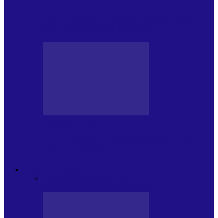
Foc de P.A.E. cu Andrei Partoș – ediția
951. Campionatul Mondial…
JURNALE DE P.A.E.
Foc de P.A.E. cu Andrei Partoș – ediția
950. V-a afectat…
PSIHOLOGUL MUZICAL
Toate
JURNAL DE EDIȚII
EDITII DE
COLECTIE
ARHIVA EMISIUNII