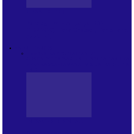
JURNAL DE EDIȚII
Psihologul Muzical (ediția 1238 –
11.07.2026): Dana Cristescu, Daniel Iancu
(telefonic),…
ANDREI PARTOS
Toate
BIOGRAFIE
CETATEAN DE
COSTINESTI
PRESA CU SI DESPRE A.P.
ARHIVA
VPR/P.R&S/SAPTAMANA
EMISIUNI RADIO DIN
TRECUT
PRESA CU SI DESPRE A.P.
Arhiva revistei Vox Pop Rock (17)