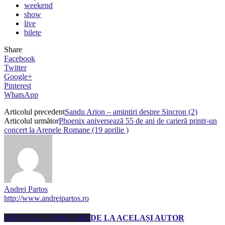
weekend
show
live
bilete
Share
Facebook
Twitter
Google+
Pinterest
WhatsApp
Articolul precedent
Sandu Arion – amintiri despre Sincron (2)
Articolul următor
Phoenix aniversează 55 de ani de carieră printr-un
concert la Arenele Romane (19 aprilie )
Andrei Partos
http://www.andreipartos.ro
ARTICOLE SIMILARE
DE LA ACELAȘI AUTOR