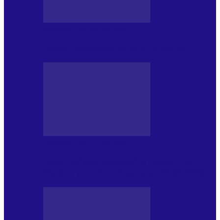
CRONICI DE CONCERT
Tania Turtureanu la Sala Palatului
CRONICI DE CONCERT
Între „Infinite Dreams” și Eddie: Iron
Maiden pe Arena Națională (28.05.2026)