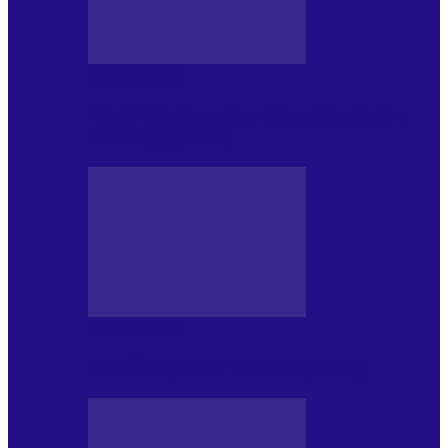
DE PĂSTRAT
World Kindness Day (Ziua Mondială a
Bunătății) (13.11)
DE PĂSTRAT
Ziua Îndeplinirii Visurilor (13.01)