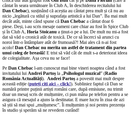
critică dur atât grupul folk
Om Bun
cât și pe
Dana Florian
(care a
cântat în seara următoare în Club A, în deschiderea recitalului lui
Dan Chebac
), susținând că aceștia au cântat prea mult și că nu au
nicio „legătură cu stilul și suprafața artistică a lui Dan”. Ba mai mult
decât atât, minte când spune că
Dan Chebac
a cântat doar 6
piese. Deși, i-au scris mesaje oameni care chiar au fost în Spice Club
și în Club A,
Horia Stoicanu
a ținut-o pe a lui. De mult nu mi-a fost
dat să văd o cronică atât de toxică. De ce să încerci să arunci cu
noroi într-o întâmplare atât de frumoasă?! Mai ales că n-ai fost
acolo!
Dan Chebac nu merita un astfel de tratament din partea
unui coleg de breaslă!
E trist să văd cât de mult s-a deteriorat ideea
de colegialitate. Așa ceva nu se face!
Pe
Dan Chebac
l-am cunoscut mai bine vineri noaptea când a fost
invitatului lui
Andrei Partoș
la „
Psihologul muzical
” (
Radio
România Actualități
).
Andrei Partoș
a povestit mai mult despre
această ediție (
puteți citi aici – click!
). Subliniez faptul că Dan se
numără printre puținii artiști români care, după emisiune, nu trimit
doar un mesaj scris de mulțumire, ci pun mâna pe telefon pentru a se
asigura că mesajul a ajuns la destinatar. E mare lucru în ziua de azi
să știi să mai spui „mulțumesc”. Îi mulțumim și noi pentru prezența
în studio și sperăm să ne revedem curând!