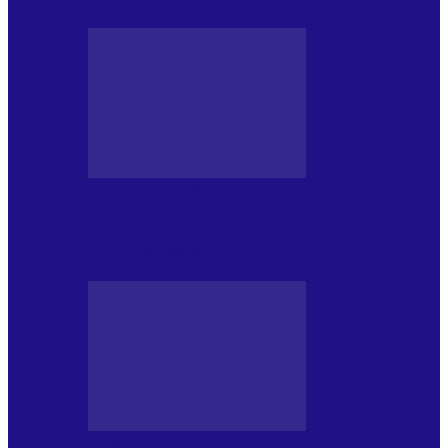
JURNALE DE P.A.E.
Foc de P.A.E. cu Andrei Partoș – ediția
952. Trei seriale…
JURNALE DE P.A.E.