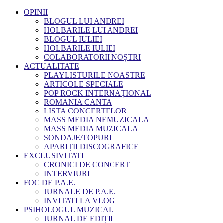
OPINII
BLOGUL LUI ANDREI
HOLBARILE LUI ANDREI
BLOGUL IULIEI
HOLBARILE IULIEI
COLABORATORII NOȘTRI
ACTUALITATE
PLAYLISTURILE NOASTRE
ARTICOLE SPECIALE
POP ROCK INTERNAȚIONAL
ROMANIA CANTA
LISTA CONCERTELOR
MASS MEDIA NEMUZICALA
MASS MEDIA MUZICALA
SONDAJE/TOPURI
APARIȚII DISCOGRAFICE
EXCLUSIVITATI
CRONICI DE CONCERT
INTERVIURI
FOC DE P.A.E.
JURNALE DE P.A.E.
INVITATI LA VLOG
PSIHOLOGUL MUZICAL
JURNAL DE EDIȚII