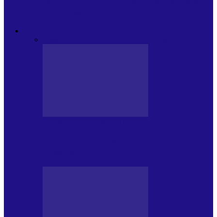
Modulul FNT Educațional, ediția a 5-a.
Spațiu esențial de expunere a…
EXCLUSIVITATI
Toate
CRONICI DE CONCERT
INTERVIURI
CRONICI DE CONCERT
Alexandru Andries în clubul Quantic
(2.06.2026)