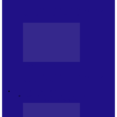
Foc de P.A.E. cu Andrei Partoș – ediția
951. Campionatul Mondial…
JURNALE DE P.A.E.
Foc de P.A.E. cu Andrei Partoș – ediția
950. V-a afectat…
PSIHOLOGUL MUZICAL
Toate
JURNAL DE EDIȚII
EDITII DE
COLECTIE
ARHIVA EMISIUNII