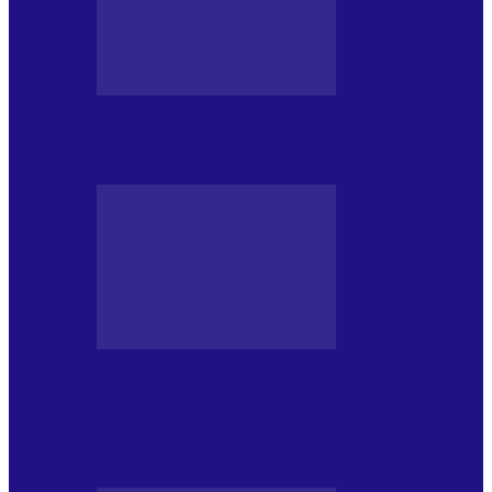
MASS MEDIA NEMUZICALA
Sfârșitul democrației așa cum o știm
MASS MEDIA NEMUZICALA
„Delta Sălbatică”, cel mai amplu
documentar dedicat Deltei Dunării,
proiectat în…