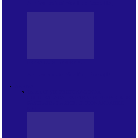
Arhiva revistei Vox Pop Rock (15)
PRESA CU SI DESPRE A.P.
Arhiva revistei Vox Pop Rock (14)
ARHIVA
Toate
ARTIȘTII PROPUN
AGENDA
CULTURALA
CALENDAR VOX POP ROCK
DE
PĂSTRAT
DARA ZICE…
RECOMANDARILE
MELE