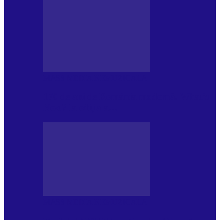
MASS MEDIA NEMUZICALA
170 de ani de România modernă. What’s
Next? la ediția a…
MASS MEDIA NEMUZICALA