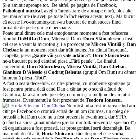
Și-a amintit aproape tot. De altfel, pe pagina de Facebook,
Psihologul muzical
, aveți o înregistrare de aproape o oră, plus alte
trei mai scurte (le aveți pe toate în încheierea acestui text). Mă bucur
că aceste live-streaming-uri s-au bucurat de mult succes fiind
urmărite de peste o mie e persoane.
Poate unul dintre cele mai emoționante momente a fost refacerea
trioului
DoMiDa
(Doru, Mircea și Dan).
Doru Stănculescu
a fost
cel care a venit la microfon și i-a provocat pe
Mircea Vintilă
și
Dan
Chebac
la un moment scurt dar trăit intens. Au cântat împreună,
acapella, piesa „
Șapte văi și-o vale adâncă
”.
Doru Stănculescu
ne-a bucurat pe toți cântând piesa „Fără petale”. La finalul
concertului,
Doru Stănculescu, Mircea Vintilă, Dan Chebac,
Gianluca D’Alessio
și
Codruţ Beleaua
(grupul Om Bun) au cântat
împreună piesa „
Toți
”.
A fost o seară deosebită, ca-ntre prieteni, cu momente spontane (a
fost pentru prima dată când Dan a cântat pe o scenă alături de
Gianluca, fără să repete piesele), cu umor și o mulțime de amintiri
frumoase. Evenimentul a fost prezentat de
Teodora Ionescu
.
Nu mică mi-a fost mirarea când am
citit pe Facebook o cronică scrisă de un om (culmea, un coleg de
breaslă a lui Dan) care nu a fost prezent la eveniment, dar ȘTIA
(citând ca sursă „unanimitatea greilor din folk prezenți la spectacol”)
că organizarea a fost proastă, iar protagonistul serii dezamăgit. Ba
mai mult decât atât,
Horia Stoicanu
, căci despre el este vorba,