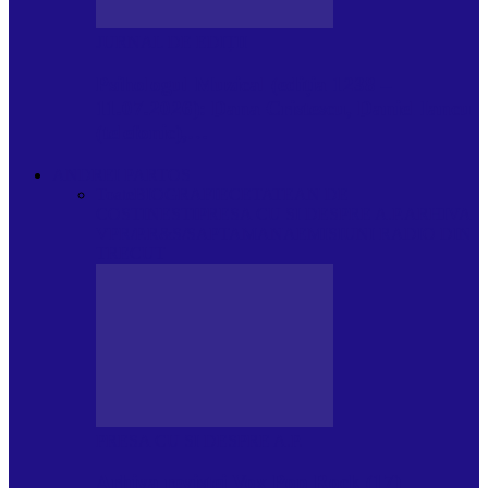
JURNAL DE EDIȚII
Psihologul Muzical (ediția 1238 –
11.07.2026): Dana Cristescu, Daniel Iancu
(telefonic),…
ANDREI PARTOS
Toate
BIOGRAFIE
CETATEAN DE
COSTINESTI
PRESA CU SI DESPRE A.P.
ARHIVA
VPR/P.R&S/SAPTAMANA
EMISIUNI RADIO DIN
TRECUT
PRESA CU SI DESPRE A.P.
Arhiva revistei Vox Pop Rock (17)