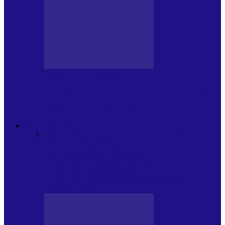
BLOGUL LUI ANDREI
JURNAL HOLBAT DIN 22 IULIE – N.
DAN SĂ DESEMNEZE PREMIER!…
ACTUALITATE
Toate
PLAYLISTURILE NOASTRE
ARTICOLE
SPECIALE
POP ROCK
INTERNAȚIONAL
ROMANIA CANTA
LISTA
CONCERTELOR
MASS MEDIA
NEMUZICALA
MASS MEDIA
MUZICALA
SONDAJE/TOPURI
APARIȚII
DISCOGRAFICE