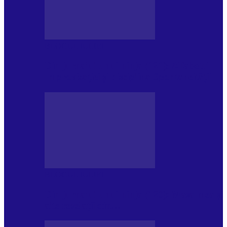
BLOGUL IULIEI
Din jurnalul unui ninja (121): Alfabetul
Improvizației și disciplina Spontaneității
BLOGUL IULIEI
Din jurnalul unui ninja (120): Masa mea și
alte revelații din…