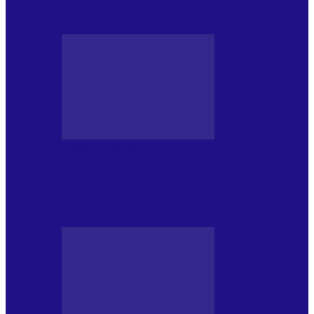
NONCONFORMIST CÂNTECE…
JURNAL DE EDIȚII
Psihologul Muzical (ediția 1239 –
18.07.2026): Walter Ghicolescu, TOP
NONCONFORMIST CÂNTECE…