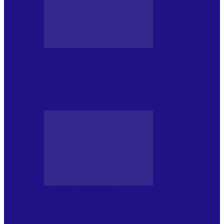
JURNAL DE EDIȚII
Psihologul Muzical (ediția 1241 –
1.08.2026): Carmen-Victoria Bârloiu, Top
Nonconformist Cântece…
JURNAL DE EDIȚII
Psihologul Muzical (ediția 1240 –
25.07.2026): Niki Puchianu, TOP