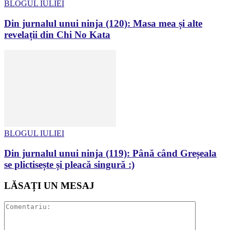
BLOGUL IULIEI
Din jurnalul unui ninja (120): Masa mea și alte
revelații din Chi No Kata
BLOGUL IULIEI
Din jurnalul unui ninja (119): Până când Greșeala
se plictisește și pleacă singură :)
LĂSAȚI UN MESAJ