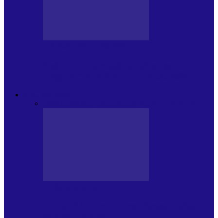
CRONICI DE CONCERT
Festivalul Internațional „George
Grigoriu” la Brăila (22 – 24.05.2026)
FOC DE P.A.E.
Toate
JURNALE DE P.A.E.
INVITATI LA VLOG
JURNALE DE P.A.E.
Foc de P.A.E. cu Andrei Partoș – ediția
953. Nicușor Dan…