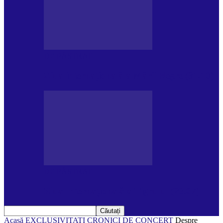
DE PĂSTRAT
Ziua internațională a Mării Negre (31.10)
DE PĂSTRAT
Ziua Internațională a Tigrului (29.07)
Acasă
EXCLUSIVITATI
CRONICI DE CONCERT
Despre