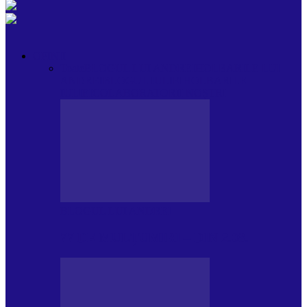
OPINII
Toate
BLOGUL LUI ANDREI
HOLBARILE LUI
ANDREI
BLOGUL IULIEI
HOLBARILE
IULIEI
COLABORATORII NOȘTRI
BLOGUL LUI ANDREI
77 DE MULȚUMIRI – DIN 2.08.