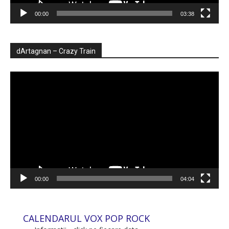
00:00
03:38
dArtagnan – Crazy Train
Player
video
00:00
04:04
CALENDARUL VOX POP ROCK