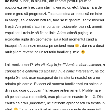
de bază
. Vineri, la ninjutsu, am repetat posturi (cum te
poziționezi pe linie, cum stai într-un picior, etc). Baza, fără de
care e greu să progresezi. Toate acestea ar trebui să ne intre
în sânge, să le facem natural, fără să le gândim, să fie mișcări
firești. Am primit sfaturi importante: picioarele, bazinul, umerii,
capul, totul trebuie să fie pe linie. A fost atinsă puțin și o
explicație ruptă din geometrie, ăla a fost momentul când a
început să patineze musca pe creierul meu
, dar nu a durat
mult și am revenit pe un teritoriu familiar și mie.
Lait-motivul serii? „
Nu vă uitați în jos!!! Acolo e doar salteaua, o
cunoașteți e galbenă cu albastru, nu e nimic interesant
”, ne tot
repeta Sensei, ușor exasperat de insistența noastră de a ne
admira picioarele. Evident că suntem familiarizați cu salteaua
din sală, doar o „pupăm” la fiecare antrenament. Problema e
că pe salteaua respectivă, erau picioarele noastre în… X. Din
cauză că erau „înnodate”, ne clătinam aproape toți ca trestia în
vânt.
Totuși, nu a căzut nimeni, ceea ce este de apreciat!