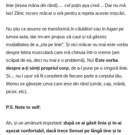
linie (ieșea mâna din rând)…. cel puțin așa cred… Dar nu mă
las! Zilnic rezerv măcar o oră pentru a repeta aceste mișcări.
Nu știu ce anume ne transformă în
căutători
sau în
fugari
pe
lumea asta, dar mi-am propus să caut și să găsesc
modalitatea de a „sta pe linie”. Și nici măcar nu mai este vorba
despre febra musculară care mă chinuia într-o vreme (am
scăpat de ea, deci nu mai e o problemă). Nu!
Este vorba
despre a-ți simți propriul corp
, de a-l pune pe o singură linie.
Și… nu-i ușor să fii conștient de fiecare parte a corpului tău.
Mereu se găsește ceva care iese din rând (umăr, cap, mână,
picior, etc).
P.S. Note to self:
Ah, și un amănunt important:
după ce ai găsit linia și te-ai
așezat confortabil, dacă trece Sensei pe lângă tine și te