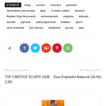
ETICHETE
ninja
cursuri
miscare
pasiune
dezvoltare personala
dojo
Cristian Laiber
kimono
Raiden Dojo Bucuresti
antrenament
ninjutsu
kobudo
karate
Japonia
sabie japoneza
bokken
sport
arte martiale
fun stories
weekend
jurnal
sala
Articolul precedent
Articolul următor
TOP CANTECE SCURTE (SUB
Ziua Drapelului Naţional (26.06)
2,30)