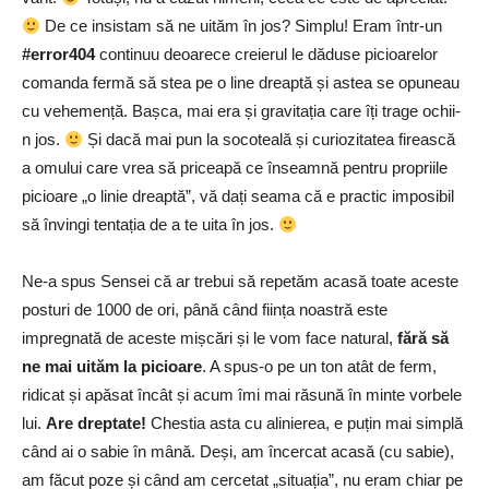
De ce insistam să ne uităm în jos? Simplu! Eram într-un
#error404
continuu deoarece creierul le dăduse picioarelor
comanda fermă să stea pe o line dreaptă și astea se opuneau
cu vehemență. Bașca, mai era și gravitația care îți trage ochii-
n jos.
Și dacă mai pun la socoteală și curiozitatea firească
a omului care vrea să priceapă ce înseamnă pentru propriile
picioare „o linie dreaptă”, vă dați seama că e practic imposibil
să învingi tentația de a te uita în jos.
Ne-a spus Sensei că ar trebui să repetăm acasă toate aceste
posturi de 1000 de ori, până când ființa noastră este
impregnată de aceste mișcări și le vom face natural,
fără să
ne mai uităm la picioare
. A spus-o pe un ton atât de ferm,
ridicat și apăsat încât și acum îmi mai răsună în minte vorbele
lui.
Are dreptate!
Chestia asta cu alinierea, e puțin mai simplă
când ai o sabie în mână. Deși, am încercat acasă (cu sabie),
am făcut poze și când am cercetat „situația”, nu eram chiar pe