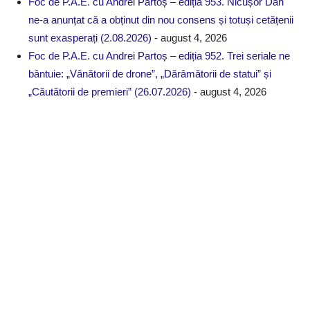
Foc de P.A.E. cu Andrei Partoș – ediția 953. Nicușor Dan
ne-a anunțat că a obținut din nou consens și totuși cetățenii
sunt exasperați (2.08.2026)
- august 4, 2026
Foc de P.A.E. cu Andrei Partoș – ediția 952. Trei seriale ne
bântuie: „Vânătorii de drone”, „Dărâmătorii de statui” și
„Căutătorii de premieri” (26.07.2026)
- august 4, 2026