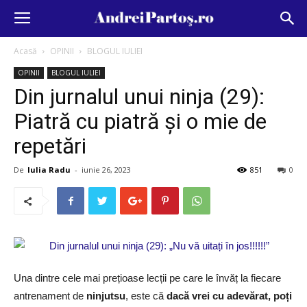
Acasă
OPINII
BLOGUL IULIEI
OPINII
BLOGUL IULIEI
Din jurnalul unui ninja (29):
Piatră cu piatră și o mie de
repetări
De
Iulia Radu
-
iunie 26, 2023
851
0
Una dintre cele mai prețioase lecții pe care le învăț la fiecare
antrenament de
ninjutsu
, este că
dacă vrei cu adevărat, poți