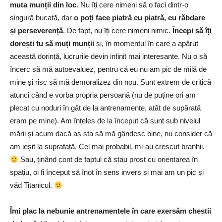
muta munții din loc
. Nu îți cere nimeni să o faci dintr-o
singură bucată, dar
o poți face piatră cu piatră, cu răbdare
și perseverență
. De fapt, nu îți cere nimeni nimic.
Începi să îți
dorești tu să muți munții
și, în momentul în care a apărut
această dorință, lucrurile devin infinit mai interesante. Nu o să
încerc să mă autoevaluez, pentru că eu nu am pic de milă de
mine și risc să mă demoralizez din nou. Sunt extrem de critică
atunci când e vorba propria persoană (nu de puține ori am
plecat cu noduri în gât de la antrenamente, atât de supărată
eram pe mine). Am înțeles de la început că sunt sub nivelul
mării și acum dacă aș sta să mă gândesc bine, nu consider că
am ieșit la suprafață. Cel mai probabil, mi-au crescut branhii.
Sau, ținând cont de faptul că stau prost cu orientarea în
spațiu, oi fi început să înot în sens invers și mai am un pic și
văd Titanicul.
Îmi plac la nebunie antrenamentele în care exersăm chestii