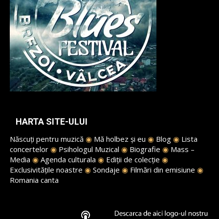
HARTA SITE-ULUI
Născuți pentru muzică
◉
Mă holbez și eu
◉
Blog
◉
Lista
concertelor
◉
Psihologul Muzical
◉
Biografie
◉
Mass –
Media
◉
Agenda culturala
◉
Ediții de colecție
◉
Exclusivitățile noastre
◉
Sondaje
◉
Filmări din emisiune
◉
Romania canta