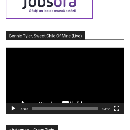
Bonnie Tyler, Sweet Child Of Mine (Live)
Player
video
00:00
03:38
dArtagnan – Crazy Train