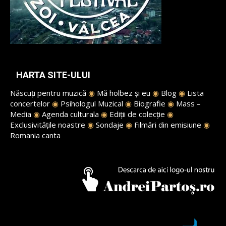
HARTA SITE-ULUI
Născuți pentru muzică
◉
Mă holbez și eu
◉
Blog
◉
Lista
concertelor
◉
Psihologul Muzical
◉
Biografie
◉
Mass –
Media
◉
Agenda culturala
◉
Ediții de colecție
◉
Exclusivitățile noastre
◉
Sondaje
◉
Filmări din emisiune
◉
Romania canta