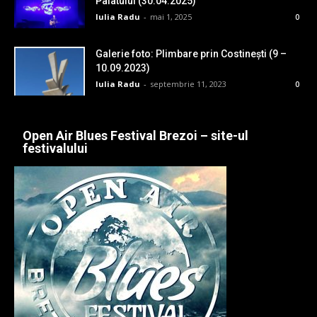
Palatului (30.04.2025)
Iulia Radu
-
mai 1, 2025
0
Galerie foto: Plimbare prin Costinești (9 –
10.09.2023)
Iulia Radu
-
septembrie 11, 2023
0
Open Air Blues Festival Brezoi – site-ul
festivalului