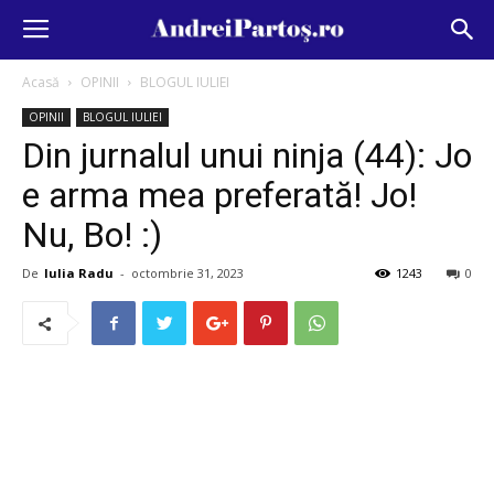
Acasă
OPINII
BLOGUL IULIEI
OPINII
BLOGUL IULIEI
Din jurnalul unui ninja (44): Jo
e arma mea preferată! Jo!
Nu, Bo! :)
De
Iulia Radu
-
octombrie 31, 2023
1243
0