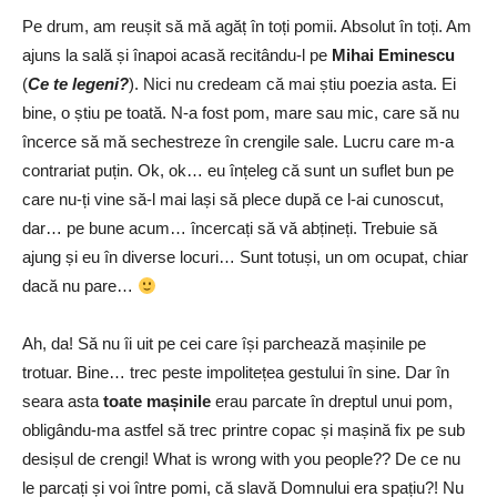
Pe drum, am reușit să mă agăț în toți pomii. Absolut în toți. Am
ajuns la sală și înapoi acasă recitându-l pe
Mihai Eminescu
(
Ce te legeni?
). Nici nu credeam că mai știu poezia asta. Ei
bine, o știu pe toată. N-a fost pom, mare sau mic, care să nu
încerce să mă sechestreze în crengile sale. Lucru care m-a
contrariat puțin. Ok, ok… eu înțeleg că sunt un suflet bun pe
care nu-ți vine să-l mai lași să plece după ce l-ai cunoscut,
dar… pe bune acum… încercați să vă abțineți. Trebuie să
ajung și eu în diverse locuri… Sunt totuși, un om ocupat, chiar
dacă nu pare…
Ah, da! Să nu îi uit pe cei care își parchează mașinile pe
trotuar. Bine… trec peste impolitețea gestului în sine. Dar în
seara asta
toate mașinile
erau parcate în dreptul unui pom,
obligându-ma astfel să trec printre copac și mașină fix pe sub
desișul de crengi! What is wrong with you people?? De ce nu
le parcați și voi între pomi, că slavă Domnului era spațiu?! Nu