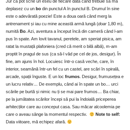
Jur că pot scrie un eseu de fiecare dată când trebuie să mă
deplasez cu un
bo
din punctul A în punctul B. Drumul în sine
este o adevărată poezie! Este a doua oară când merg la
antrenament și iau cu mine această armă lungă (
doar
1,80 m),
numită
Bo
. Azi, aventura a început încă din cameră când l-am
pus în spate. Am lovit tavanul, peretele, am speriat pisica, am
ratat la mustață plafoniera (cred că merit o bilă albă), m-am
proptit în pragul de sus (ca să-l văd pe cel de jos, desigur). În
fine, am ajuns în hol. Locuiesc într-o casă veche, care, în
interior, seamănă într-un fel cu un castel, are scări în spirală,
arcade, spații înguste. E un loc
frumos
. Desigur, frumusețea e
un lucru relativ… De exemplu, când ai în spate un bo… urci
scările pe burtă și nimic nu ți se mai pare frumos… Ba chiar,
pe la jumătatea scărilor începi să pui la îndoială priceperea
arhitecților care au conceput casa. Sau măcar alcoolemia pe
care o aveau sânge la momentul respectiv.
Note to self:
Data viitoare, mă echipez afară.