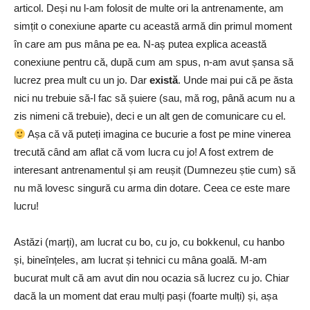
articol. Deși nu l-am folosit de multe ori la antrenamente, am
simțit o conexiune aparte cu această armă din primul moment
în care am pus mâna pe ea. N-aș putea explica această
conexiune pentru că, după cum am spus, n-am avut șansa să
lucrez prea mult cu un jo. Dar
există
. Unde mai pui că pe ăsta
nici nu trebuie să-l fac să șuiere (sau, mă rog, până acum nu a
zis nimeni că trebuie), deci e un alt gen de comunicare cu el.
Așa că vă puteți imagina ce bucurie a fost pe mine vinerea
trecută când am aflat că vom lucra cu jo! A fost extrem de
interesant antrenamentul și am reușit (Dumnezeu știe cum) să
nu mă lovesc singură cu arma din dotare. Ceea ce este mare
lucru!
Astăzi (marți), am lucrat cu bo, cu jo, cu bokkenul, cu hanbo
și, bineînțeles, am lucrat și tehnici cu mâna goală. M-am
bucurat mult că am avut din nou ocazia să lucrez cu jo. Chiar
dacă la un moment dat erau mulți pași (foarte mulți) și, așa