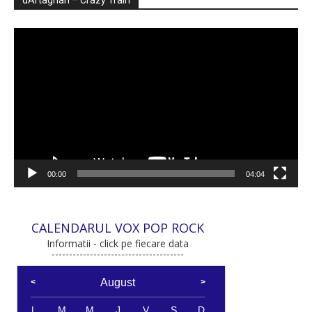
Player
video
00:00
04:04
CALENDARUL VOX POP ROCK
Informatii - click pe fiecare data
August
L
M
M
J
V
S
D