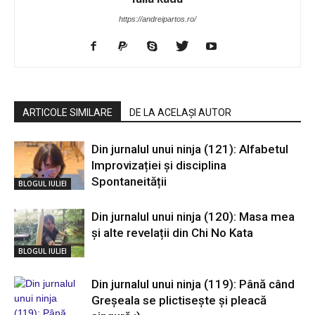
https://andreipartos.ro/
ARTICOLE SIMILARE
DE LA ACELAȘI AUTOR
Din jurnalul unui ninja (121): Alfabetul
Improvizației și disciplina
Spontaneității
BLOGUL IULIEI
Din jurnalul unui ninja (120): Masa mea
și alte revelații din Chi No Kata
BLOGUL IULIEI
Din jurnalul unui ninja (119): Până când
Greșeala se plictisește și pleacă