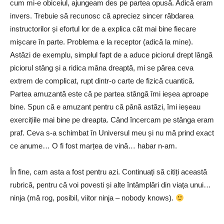
cum mi-e obiceiul, ajungeam des pe partea opusă. Adică eram
invers. Trebuie să recunosc că apreciez sincer răbdarea
instructorilor și efortul lor de a explica cât mai bine fiecare
mișcare în parte. Problema e la receptor (adică la mine).
Astăzi de exemplu, simplul fapt de a aduce piciorul drept lângă
piciorul stâng și a ridica mâna dreaptă, mi se părea ceva
extrem de complicat, rupt dintr-o carte de fizică cuantică.
Partea amuzantă este că pe partea stângă îmi ieșea aproape
bine. Spun că e amuzant pentru că până astăzi, îmi ieșeau
exercițiile mai bine pe dreapta. Când încercam pe stânga eram
praf. Ceva s-a schimbat în Universul meu și nu mă prind exact
ce anume… O fi fost marțea de vină… habar n-am.
În fine, cam asta a fost pentru azi. Continuați să citiți această
rubrică, pentru că voi povesti și alte întâmplări din viața unui…
ninja (mă rog, posibil, viitor ninja – nobody knows).