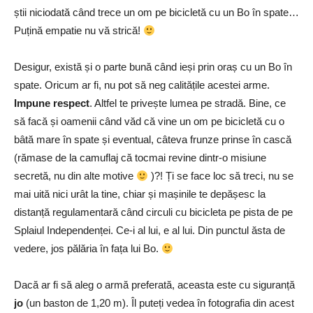
știi niciodată când trece un om pe bicicletă cu un Bo în spate…
Puțină empatie nu vă strică!
Desigur, există și o parte bună când ieși prin oraș cu un Bo în
spate. Oricum ar fi, nu pot să neg calitățile acestei arme.
Impune respect
. Altfel te privește lumea pe stradă. Bine, ce
să facă și oamenii când văd că vine un om pe bicicletă cu o
bâtă mare în spate și eventual, câteva frunze prinse în cască
(rămase de la camuflaj că tocmai revine dintr-o misiune
secretă, nu din alte motive
)?! Ți se face loc să treci, nu se
mai uită nici urât la tine, chiar și mașinile te depășesc la
distanță regulamentară când circuli cu bicicleta pe pista de pe
Splaiul Independenței. Ce-i al lui, e al lui. Din punctul ăsta de
vedere, jos pălăria în fața lui Bo.
Dacă ar fi să aleg o armă preferată, aceasta este cu siguranță
jo
(un baston de 1,20 m). Îl puteți vedea în fotografia din acest