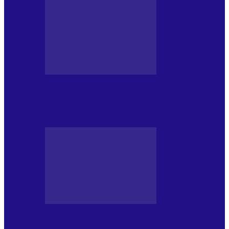
MASS MEDIA NEMUZICALA
170 de ani de România modernă. What’s
Next? la ediția a…
MASS MEDIA NEMUZICALA