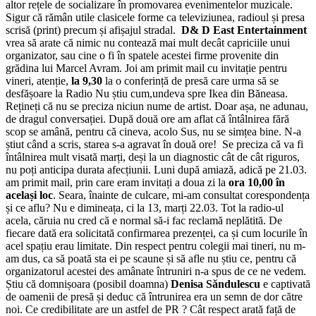
altor rețele de socializare în promovarea evenimentelor muzicale.
Sigur că rămân utile clasicele forme ca televiziunea, radioul și presa
scrisă (print) precum și afișajul stradal.
D& D East Entertainment
vrea să arate că nimic nu contează mai mult decât capriciile unui
organizator, sau cine o fi în spatele acestei firme provenite din
grădina lui Marcel Avram. Joi am primit mail cu invitație pentru
vineri, atenție,
la 9,30
la o conferință de presă care urma să se
desfășoare la Radio Nu știu cum,undeva spre Ikea din Băneasa.
Rețineți că nu se preciza niciun nume de artist. Doar așa, ne adunau,
de dragul conversației. După două ore am aflat că întâlnirea fără
scop se amână, pentru că cineva, acolo Sus, nu se simțea bine. N-a
știut când a scris, starea s-a agravat în două ore! Se preciza că va fi
întâlnirea mult visată marți, deși la un diagnostic cât de cât riguros,
nu poți anticipa durata afecțiunii. Luni după amiază, adică pe 21.03.
am primit mail, prin care eram invitați a doua zi la
ora 10,00 în
același loc
. Seara, înainte de culcare, mi-am consultat corespondența
și ce aflu? Nu e dimineața, ci la 13, marți 22.03. Tot la radio-ul
acela, căruia nu cred că e normal să-i fac reclamă neplătită. De
fiecare dată era solicitată confirmarea prezenței, ca și cum locurile în
acel spațiu erau limitate. Din respect pentru colegii mai tineri, nu m-
am dus, ca să poată sta ei pe scaune și să afle nu știu ce, pentru că
organizatorul acestei des amânate întruniri n-a spus de ce ne vedem.
Știu că domnișoara (posibil doamna)
Denisa Săndulescu
e captivată
de oamenii de presă și deduc că întrunirea era un semn de dor către
noi. Ce credibilitate are un astfel de PR ? Cât respect arată față de