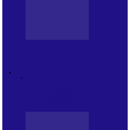
BLOGUL LUI ANDREI
JURNAL HOLBAT DIN 22 IULIE – N.
DAN SĂ DESEMNEZE PREMIER!…
ACTUALITATE
Toate
PLAYLISTURILE NOASTRE
ARTICOLE
SPECIALE
POP ROCK
INTERNAȚIONAL
ROMANIA CANTA
LISTA
CONCERTELOR
MASS MEDIA
NEMUZICALA
MASS MEDIA
MUZICALA
SONDAJE/TOPURI
APARIȚII
DISCOGRAFICE