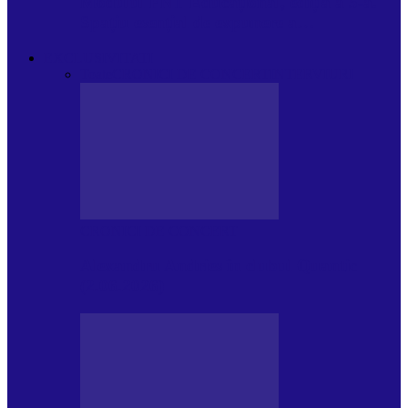
Modulul FNT Educațional, ediția a 5-a.
Spațiu esențial de expunere a…
EXCLUSIVITATI
Toate
CRONICI DE CONCERT
INTERVIURI
CRONICI DE CONCERT
Alexandru Andries în clubul Quantic
(2.06.2026)