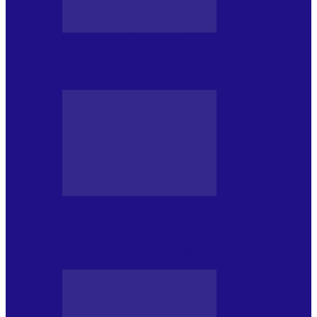
CRONICI DE CONCERT
Tania Turtureanu la Sala Palatului
CRONICI DE CONCERT
Între „Infinite Dreams” și Eddie: Iron
Maiden pe Arena Națională (28.05.2026)