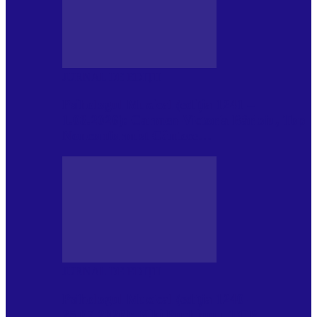
JURNAL DE EDIȚII
Psihologul Muzical (ediția 1241 –
1.08.2026): Carmen-Victoria Bârloiu, Top
Nonconformist Cântece…
JURNAL DE EDIȚII
Psihologul Muzical (ediția 1240 –
25.07.2026): Niki Puchianu, TOP