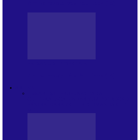
Arhiva revistei Vox Pop Rock (15)
PRESA CU SI DESPRE A.P.
Arhiva revistei Vox Pop Rock (14)
ARHIVA
Toate
ARTIȘTII PROPUN
AGENDA
CULTURALA
CALENDAR VOX POP ROCK
DE
PĂSTRAT
DARA ZICE…
RECOMANDARILE
MELE