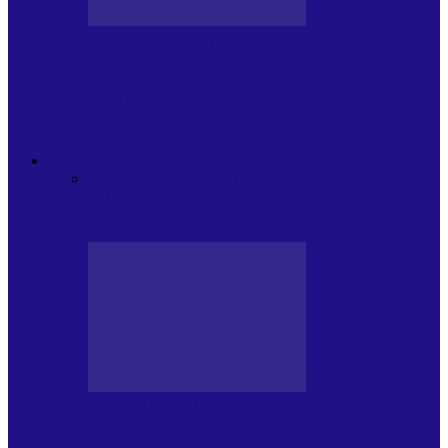
JURNAL DE EDIȚII
Psihologul Muzical (ediția 1238 –
11.07.2026): Dana Cristescu, Daniel Iancu
(telefonic),…
ANDREI PARTOS
Toate
BIOGRAFIE
CETATEAN DE
COSTINESTI
PRESA CU SI DESPRE A.P.
ARHIVA
VPR/P.R&S/SAPTAMANA
EMISIUNI RADIO DIN
TRECUT
PRESA CU SI DESPRE A.P.
Arhiva revistei Vox Pop Rock (17)