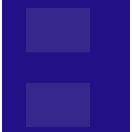
JURNALE DE P.A.E.
Foc de P.A.E. cu Andrei Partoș – ediția
952. Trei seriale…
JURNALE DE P.A.E.