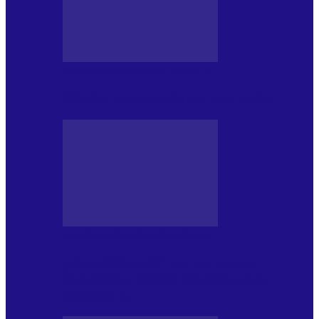
MASS MEDIA NEMUZICALA
Sfârșitul democrației așa cum o știm
MASS MEDIA NEMUZICALA
„Delta Sălbatică”, cel mai amplu
documentar dedicat Deltei Dunării,
proiectat în…