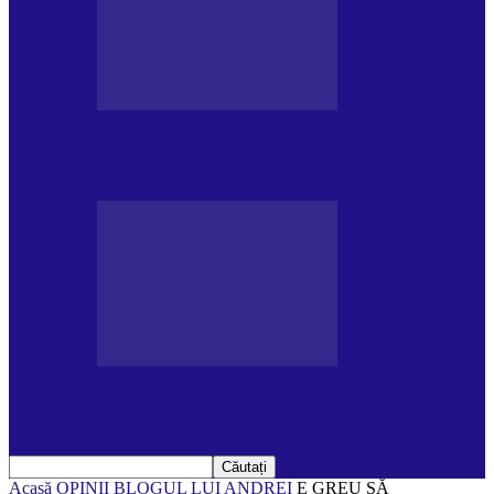
DE PĂSTRAT
Ziua internațională a Mării Negre (31.10)
DE PĂSTRAT
Ziua Internațională a Tigrului (29.07)
Acasă
OPINII
BLOGUL LUI ANDREI
E GREU SĂ