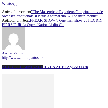
WhatsApp
Articolul precedent
"The Masterpiece Experience" – primul mix de
orchestra traditionala si virtuala format din 320 de instrumentisti
Articolul următor
„FREAK SHOW”: One-man-show cu FLORIN
PIERSIC JR. la Opera Națională din Cluj
Andrei Partos
http://www.andreipartos.ro
ARTICOLE SIMILARE
DE LA ACELAȘI AUTOR