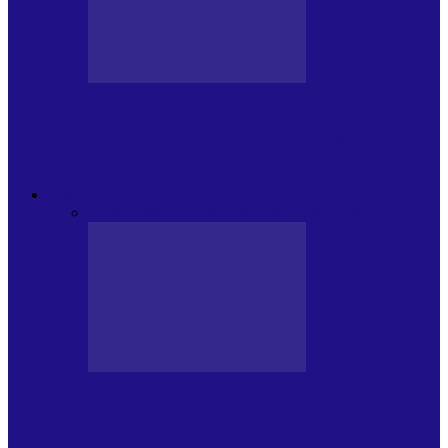
CRONICI DE CONCERT
Festivalul Internațional „George
Grigoriu” la Brăila (22 – 24.05.2026)
FOC DE P.A.E.
Toate
JURNALE DE P.A.E.
INVITATI LA VLOG
JURNALE DE P.A.E.
Foc de P.A.E. cu Andrei Partoș – ediția
953. Nicușor Dan…