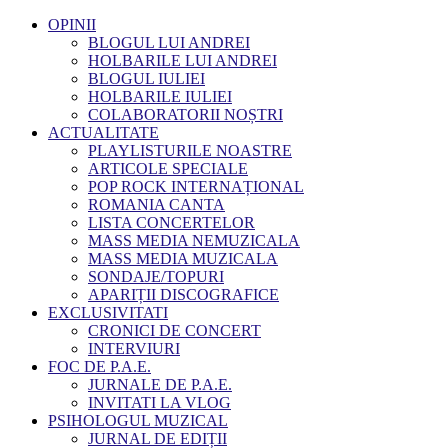
OPINII
BLOGUL LUI ANDREI
HOLBARILE LUI ANDREI
BLOGUL IULIEI
HOLBARILE IULIEI
COLABORATORII NOȘTRI
ACTUALITATE
PLAYLISTURILE NOASTRE
ARTICOLE SPECIALE
POP ROCK INTERNAȚIONAL
ROMANIA CANTA
LISTA CONCERTELOR
MASS MEDIA NEMUZICALA
MASS MEDIA MUZICALA
SONDAJE/TOPURI
APARIȚII DISCOGRAFICE
EXCLUSIVITATI
CRONICI DE CONCERT
INTERVIURI
FOC DE P.A.E.
JURNALE DE P.A.E.
INVITATI LA VLOG
PSIHOLOGUL MUZICAL
JURNAL DE EDIȚII