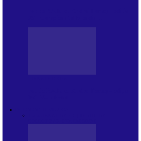
Foc de P.A.E. cu Andrei Partoș – ediția
951. Campionatul Mondial…
JURNALE DE P.A.E.
Foc de P.A.E. cu Andrei Partoș – ediția
950. V-a afectat…
PSIHOLOGUL MUZICAL
Toate
JURNAL DE EDIȚII
EDITII DE
COLECTIE
ARHIVA EMISIUNII