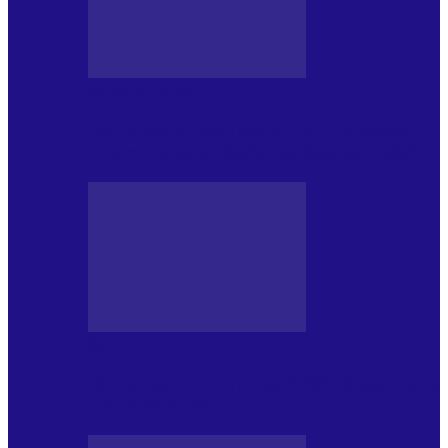
BLOGUL IULIEI
Din jurnalul unui ninja (121): Alfabetul
Improvizației și disciplina Spontaneității
BLOGUL IULIEI
Din jurnalul unui ninja (120): Masa mea și
alte revelații din…