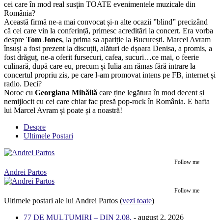
cei care în mod real susțin TOATE evenimentele muzicale din
România?
Această firmă ne-a mai convocat și-n alte ocazii ”blind” precizând
că cei care vin la conferință, primesc acreditări la concert. Era vorba
despre
Tom Jones
, la prima sa apariție la București. Marcel Avram
însuși a fost prezent la discuții, alături de dșoara Denisa, a promis, a
fost drăguț, ne-a oferit fursecuri, cafea, sucuri…ce mai, o feerie
culinară, după care eu, precum și Iulia am rămas fără intrare la
concertul propriu zis, pe care l-am promovat intens pe FB, internet și
radio. Deci?
Noroc cu
Georgiana Mihăilă
care ține legătura în mod decent și
nemijlocit cu cei care chiar fac presă pop-rock în România. E bafta
lui Marcel Avram și poate și a noastră!
Despre
Ultimele Postari
Follow me
Andrei Partos
Follow me
Ultimele postari ale lui Andrei Partos
(
vezi toate
)
77 DE MULȚUMIRI – DIN 2.08.
- august 2, 2026