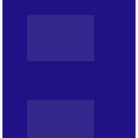
NONCONFORMIST CÂNTECE…
JURNAL DE EDIȚII
Psihologul Muzical (ediția 1239 –
18.07.2026): Walter Ghicolescu, TOP
NONCONFORMIST CÂNTECE…