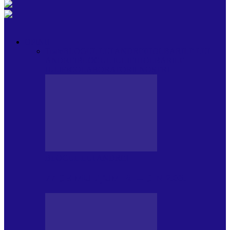
OPINII
Toate
BLOGUL LUI ANDREI
HOLBARILE LUI
ANDREI
BLOGUL IULIEI
HOLBARILE
IULIEI
COLABORATORII NOȘTRI
BLOGUL LUI ANDREI
77 DE MULȚUMIRI – DIN 2.08.