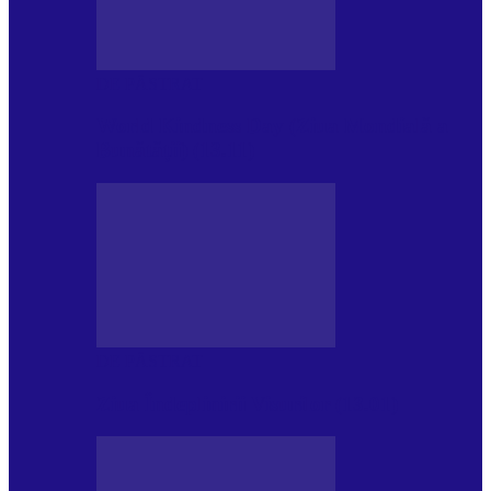
DE PĂSTRAT
World Kindness Day (Ziua Mondială a
Bunătății) (13.11)
DE PĂSTRAT
Ziua Îndeplinirii Visurilor (13.01)