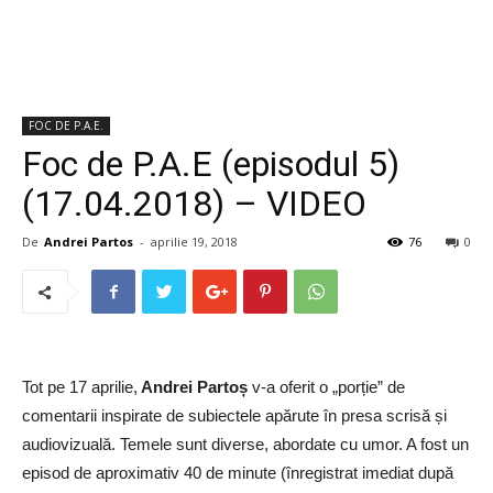
FOC DE P.A.E.
Foc de P.A.E (episodul 5)
(17.04.2018) – VIDEO
De
Andrei Partos
-
aprilie 19, 2018
76
0
Tot pe 17 aprilie,
Andrei Partoș
v-a oferit o „porție” de
comentarii inspirate de subiectele apărute în presa scrisă și
audiovizuală. Temele sunt diverse, abordate cu umor. A fost un
episod de aproximativ 40 de minute (înregistrat imediat după