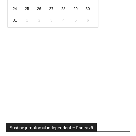
24
25
26
27
28
29
30
31
1
2
3
4
5
6
Sondaje
Video
Susține jurnalismul independent – Donează