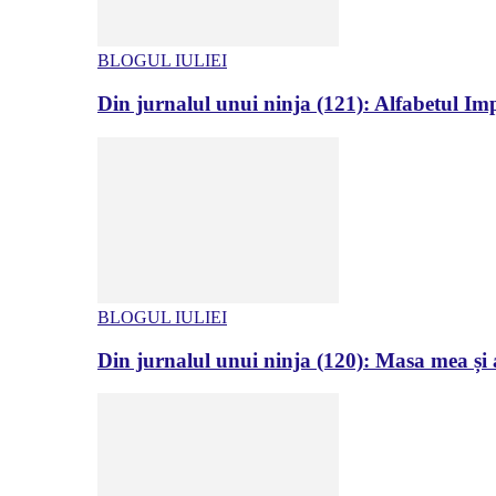
BLOGUL IULIEI
Din jurnalul unui ninja (121): Alfabetul Impr
BLOGUL IULIEI
Din jurnalul unui ninja (120): Masa mea și a