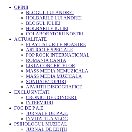
OPINII
BLOGUL LUI ANDREI
HOLBARILE LUI ANDREI
BLOGUL IULIEI
HOLBARILE IULIEI
COLABORATORII NOȘTRI
ACTUALITATE
PLAYLISTURILE NOASTRE
ARTICOLE SPECIALE
POP ROCK INTERNAȚIONAL
ROMANIA CANTA
LISTA CONCERTELOR
MASS MEDIA NEMUZICALA
MASS MEDIA MUZICALA
SONDAJE/TOPURI
APARIȚII DISCOGRAFICE
EXCLUSIVITATI
CRONICI DE CONCERT
INTERVIURI
FOC DE P.A.E.
JURNALE DE P.A.E.
INVITATI LA VLOG
PSIHOLOGUL MUZICAL
JURNAL DE EDIȚII