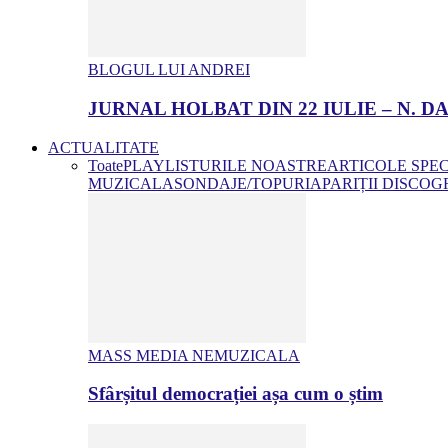
BLOGUL LUI ANDREI
JURNAL HOLBAT DIN 22 IULIE – N.
ACTUALITATE
Toate
PLAYLISTURILE NOASTRE
ARTICOLE SPE
MUZICALA
SONDAJE/TOPURI
APARIȚII DISCOG
MASS MEDIA NEMUZICALA
Sfârșitul democrației așa cum o știm