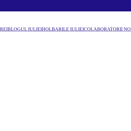
REI
BLOGUL IULIEI
HOLBARILE IULIEI
COLABORATORII NO