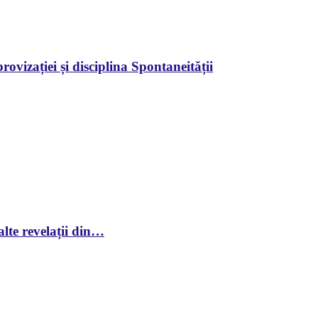
ovizației și disciplina Spontaneității
lte revelații din…