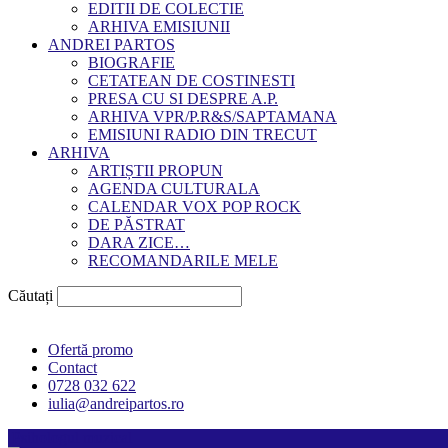
EDITII DE COLECTIE
ARHIVA EMISIUNII
ANDREI PARTOS
BIOGRAFIE
CETATEAN DE COSTINESTI
PRESA CU SI DESPRE A.P.
ARHIVA VPR/P.R&S/SAPTAMANA
EMISIUNI RADIO DIN TRECUT
ARHIVA
ARTIȘTII PROPUN
AGENDA CULTURALA
CALENDAR VOX POP ROCK
DE PĂSTRAT
DARA ZICE…
RECOMANDARILE MELE
Căutați
Ofertă promo
Contact
0728 032 622
iulia@andreipartos.ro
Psihologul muzical