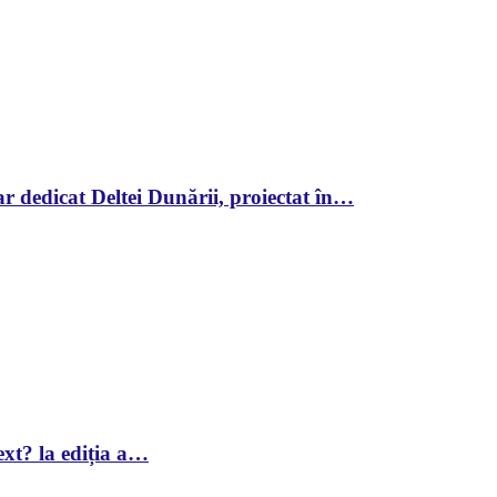
r dedicat Deltei Dunării, proiectat în…
xt? la ediția a…