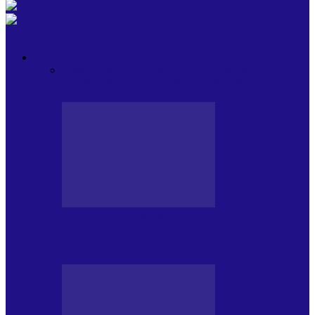
OPINII
Toate
BLOGUL LUI ANDREI
HOLBARILE LUI
ANDREI
BLOGUL IULIEI
HOLBARILE
IULIEI
COLABORATORII NOȘTRI
BLOGUL LUI ANDREI
77 DE MULȚUMIRI – DIN 2.08.