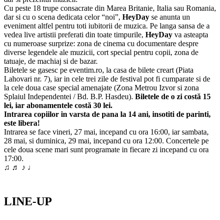
Cu peste 18 trupe consacrate din Marea Britanie, Italia sau Romania,
dar si cu o scena dedicata celor “noi”,
HeyDay
se anunta un
eveniment altfel pentru toti iubitorii de muzica. Pe langa sansa de a
vedea live artistii preferati din toate timpurile,
HeyDay
va asteapta
cu numeroase surprize: zona de cinema cu documentare despre
diverse legendele ale muzicii, cort special pentru copii, zona de
tatuaje, de machiaj si de bazar.
Biletele se gasesc pe eventim.ro, la casa de bilete creart (Piata
Lahovari nr. 7), iar in cele trei zile de festival pot fi cumparate si de
la cele doua case special amenajate (Zona Metrou Izvor si zona
Splaiul Independentei / Bd. B.P. Hasdeu).
Biletele de o zi costă 15
lei, iar abonamentele costă 30 lei.
Intrarea copiilor in varsta de pana la 14 ani, insotiti de parinti,
este libera!
Intrarea se face vineri, 27 mai, incepand cu ora 16:00, iar sambata,
28 mai, si duminica, 29 mai, incepand cu ora 12:00. Concertele pe
cele doua scene mari sunt programate in fiecare zi incepand cu ora
17:00.
♫ ♬ ♪ ♩
LINE-UP