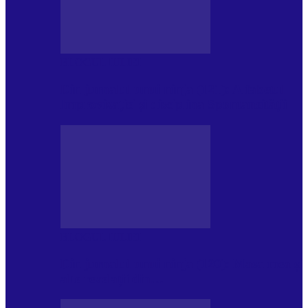
BLOGUL IULIEI
Din jurnalul unui ninja (121): Alfabetul
Improvizației și disciplina Spontaneității
BLOGUL IULIEI
Din jurnalul unui ninja (120): Masa mea și
alte revelații din…