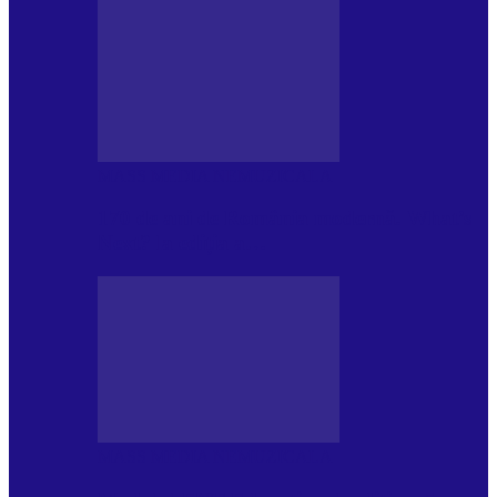
MASS MEDIA NEMUZICALA
170 de ani de România modernă. What’s
Next? la ediția a…
MASS MEDIA NEMUZICALA