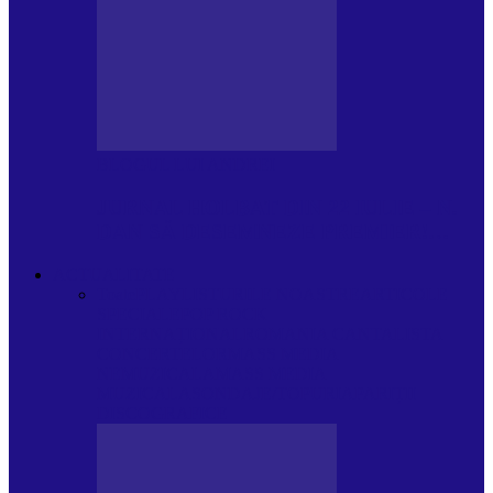
BLOGUL LUI ANDREI
JURNAL HOLBAT DIN 22 IULIE – N.
DAN SĂ DESEMNEZE PREMIER!…
ACTUALITATE
Toate
PLAYLISTURILE NOASTRE
ARTICOLE
SPECIALE
POP ROCK
INTERNAȚIONAL
ROMANIA CANTA
LISTA
CONCERTELOR
MASS MEDIA
NEMUZICALA
MASS MEDIA
MUZICALA
SONDAJE/TOPURI
APARIȚII
DISCOGRAFICE