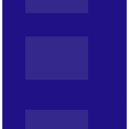
CRONICI DE CONCERT
Tania Turtureanu la Sala Palatului
CRONICI DE CONCERT
Între „Infinite Dreams” și Eddie: Iron
Maiden pe Arena Națională (28.05.2026)