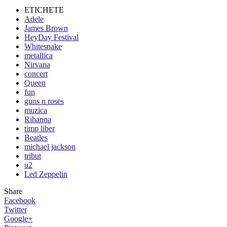
ETICHETE
Adele
James Brown
HeyDay Festival
Whitesnake
metallica
Nirvana
concert
Queen
fun
guns n roses
muzica
Rihanna
timp liber
Beatles
michael jackson
tribut
u2
Led Zeppelin
Share
Facebook
Twitter
Google+