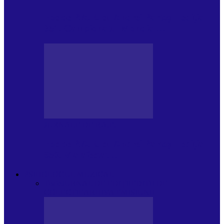
Foc de P.A.E. cu Andrei Partoș – ediția
951. Campionatul Mondial…
JURNALE DE P.A.E.
Foc de P.A.E. cu Andrei Partoș – ediția
950. V-a afectat…
PSIHOLOGUL MUZICAL
Toate
JURNAL DE EDIȚII
EDITII DE
COLECTIE
ARHIVA EMISIUNII