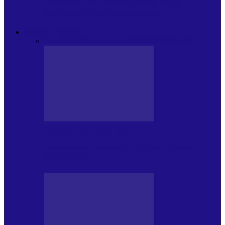
Modulul FNT Educațional, ediția a 5-a.
Spațiu esențial de expunere a…
EXCLUSIVITATI
Toate
CRONICI DE CONCERT
INTERVIURI
CRONICI DE CONCERT
Alexandru Andries în clubul Quantic
(2.06.2026)