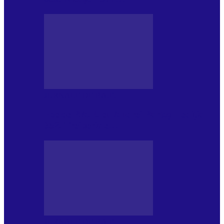
JURNALE DE P.A.E.
Foc de P.A.E. cu Andrei Partoș – ediția
952. Trei seriale…
JURNALE DE P.A.E.