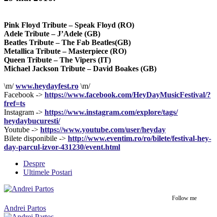
Pink Floyd Tribute – Speak Floyd (RO)
Adele Tribute – J’Adele (GB)
Beatles Tribute – The Fab Beatles(GB)
Metallica Tribute – Masterpiece (RO)
Queen Tribute – The Vipers (IT)
Michael Jackson Tribute – David Boakes (GB)
\m/
www.heydayfest.ro
\m/
Facebook ->
https://www.facebook.com/
HeyDayMusicFestival/
?
fref=ts
Instagram ->
https://www.instagram.com/
explore/tags/
heydaybucuresti/
Youtube ->
https://www.youtube.com/
user/heyday
Bilete disponibile ->
http://www.eventim.ro/ro/
bilete/
festival-hey-
day-parcul-izv
or-431230/event.html
Despre
Ultimele Postari
Follow me
Andrei Partos