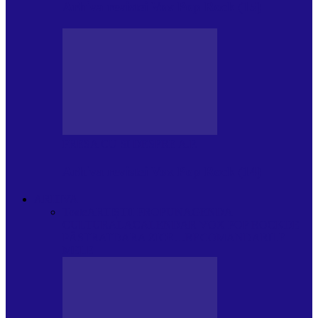
Arhiva revistei Vox Pop Rock (15)
PRESA CU SI DESPRE A.P.
Arhiva revistei Vox Pop Rock (14)
ARHIVA
Toate
ARTIȘTII PROPUN
AGENDA
CULTURALA
CALENDAR VOX POP ROCK
DE
PĂSTRAT
DARA ZICE…
RECOMANDARILE
MELE