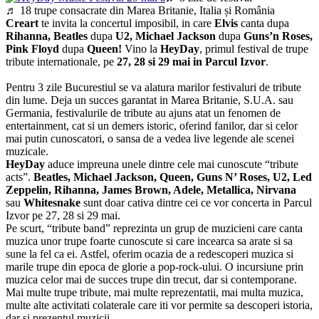
♬ 18 trupe consacrate din Marea Britanie, Italia și România
Creart
te invita la concertul imposibil, in care
Elvis
canta dupa
Rihanna, Beatles
dupa
U2, Michael Jackson
dupa
Guns’n Roses,
Pink Floyd
dupa
Queen!
Vino la
HeyDay
, primul festival de trupe
tribute internationale, pe
27, 28 si 29 mai in Parcul Izvor
.
Pentru 3 zile Bucurestiul se va alatura marilor festivaluri de tribute
din lume. Deja un succes garantat in Marea Britanie, S.U.A. sau
Germania, festivalurile de tribute au ajuns atat un fenomen de
entertainment, cat si un demers istoric, oferind fanilor, dar si celor
mai putin cunoscatori, o sansa de a vedea live legende ale scenei
muzicale.
HeyDay
aduce impreuna unele dintre cele mai cunoscute “tribute
acts”.
Beatles, Michael Jackson, Queen, Guns N’ Roses, U2, Led
Zeppelin, Rihanna, James Brown, Adele, Metallica, Nirvana
sau
Whitesnake
sunt doar cativa dintre cei ce vor concerta in Parcul
Izvor pe 27, 28 si 29 mai.
Pe scurt, “tribute band” reprezinta un grup de muzicieni care canta
muzica unor trupe foarte cunoscute si care incearca sa arate si sa
sune la fel ca ei. Astfel, oferim ocazia de a redescoperi muzica si
marile trupe din epoca de glorie a pop-rock-ului. O incursiune prin
muzica celor mai de succes trupe din trecut, dar si contemporane.
Mai multe trupe tribute, mai multe reprezentatii, mai multa muzica,
multe alte activitati colaterale care iti vor permite sa descoperi istoria,
dar si prezentul muzicii.