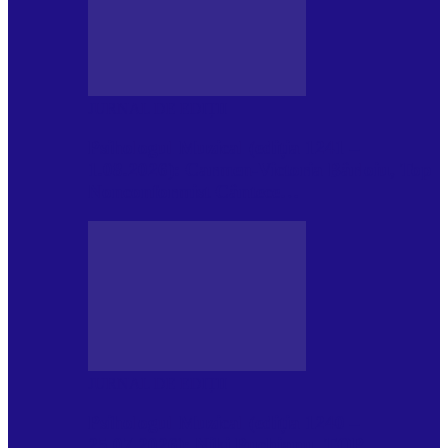
JURNAL DE EDIȚII
Psihologul Muzical (ediția 1241 –
1.08.2026): Carmen-Victoria Bârloiu, Top
Nonconformist Cântece…
JURNAL DE EDIȚII
Psihologul Muzical (ediția 1240 –
25.07.2026): Niki Puchianu, TOP