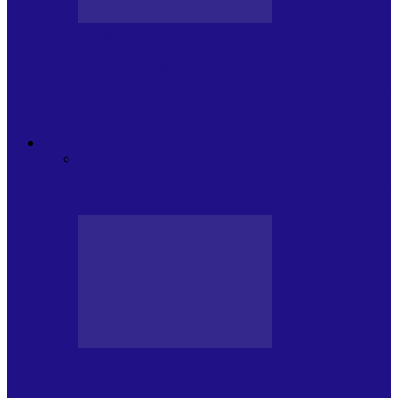
JURNAL DE EDIȚII
Psihologul Muzical (ediția 1238 –
11.07.2026): Dana Cristescu, Daniel Iancu
(telefonic),…
ANDREI PARTOS
Toate
BIOGRAFIE
CETATEAN DE
COSTINESTI
PRESA CU SI DESPRE A.P.
ARHIVA
VPR/P.R&S/SAPTAMANA
EMISIUNI RADIO DIN
TRECUT
PRESA CU SI DESPRE A.P.
Arhiva revistei Vox Pop Rock (17)