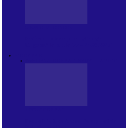
CRONICI DE CONCERT
Festivalul Internațional „George
Grigoriu” la Brăila (22 – 24.05.2026)
FOC DE P.A.E.
Toate
JURNALE DE P.A.E.
INVITATI LA VLOG
JURNALE DE P.A.E.
Foc de P.A.E. cu Andrei Partoș – ediția
953. Nicușor Dan…