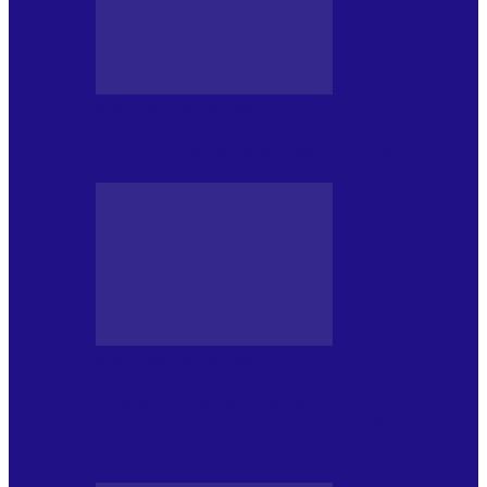
MASS MEDIA NEMUZICALA
Sfârșitul democrației așa cum o știm
MASS MEDIA NEMUZICALA
„Delta Sălbatică”, cel mai amplu
documentar dedicat Deltei Dunării,
proiectat în…