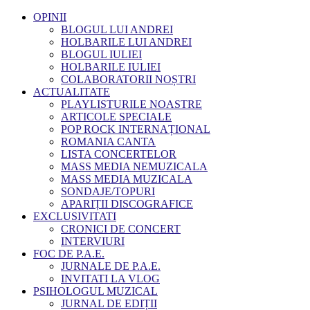
OPINII
BLOGUL LUI ANDREI
HOLBARILE LUI ANDREI
BLOGUL IULIEI
HOLBARILE IULIEI
COLABORATORII NOȘTRI
ACTUALITATE
PLAYLISTURILE NOASTRE
ARTICOLE SPECIALE
POP ROCK INTERNAȚIONAL
ROMANIA CANTA
LISTA CONCERTELOR
MASS MEDIA NEMUZICALA
MASS MEDIA MUZICALA
SONDAJE/TOPURI
APARIȚII DISCOGRAFICE
EXCLUSIVITATI
CRONICI DE CONCERT
INTERVIURI
FOC DE P.A.E.
JURNALE DE P.A.E.
INVITATI LA VLOG
PSIHOLOGUL MUZICAL
JURNAL DE EDIȚII