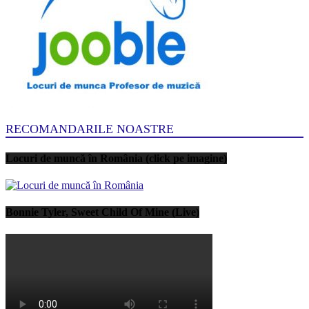
RECOMANDARILE NOASTRE
Locuri de muncă în România (click pe imagine)
Bonnie Tyler, Sweet Child Of Mine (Live)