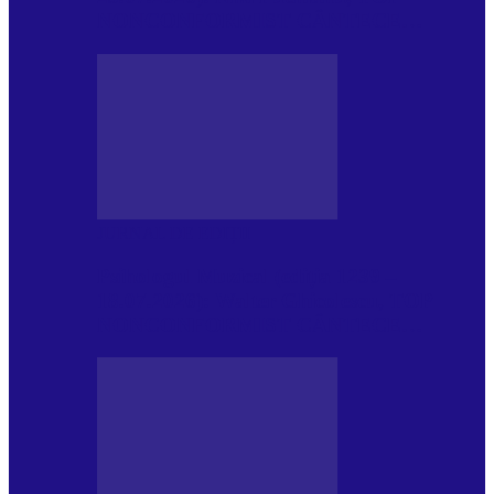
NONCONFORMIST CÂNTECE…
JURNAL DE EDIȚII
Psihologul Muzical (ediția 1239 –
18.07.2026): Walter Ghicolescu, TOP
NONCONFORMIST CÂNTECE…