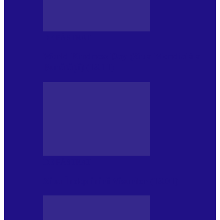
DE PĂSTRAT
World Kindness Day (Ziua Mondială a
Bunătății) (13.11)
DE PĂSTRAT
Ziua Îndeplinirii Visurilor (13.01)