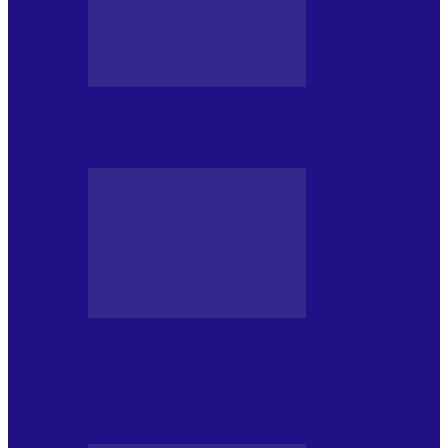
MASS MEDIA NEMUZICALA
Sfârșitul democrației așa cum o știm
MASS MEDIA NEMUZICALA
„Delta Sălbatică”, cel mai amplu
documentar dedicat Deltei Dunării,
proiectat în…