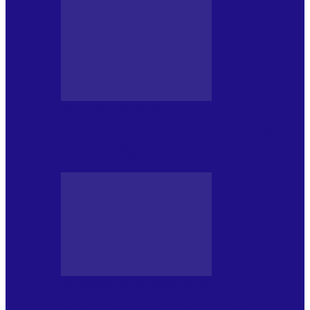
MASS MEDIA NEMUZICALA
170 de ani de România modernă. What’s
Next? la ediția a…
MASS MEDIA NEMUZICALA