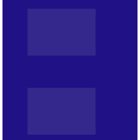
JURNALE DE P.A.E.
Foc de P.A.E. cu Andrei Partoș – ediția
952. Trei seriale…
JURNALE DE P.A.E.