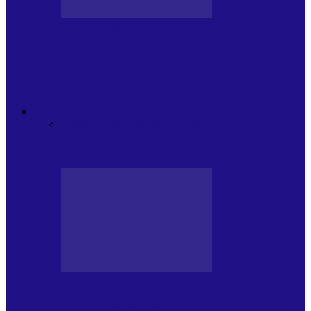
JURNAL DE EDIȚII
Psihologul Muzical (ediția 1238 –
11.07.2026): Dana Cristescu, Daniel Iancu
(telefonic),…
ANDREI PARTOS
Toate
BIOGRAFIE
CETATEAN DE
COSTINESTI
PRESA CU SI DESPRE A.P.
ARHIVA
VPR/P.R&S/SAPTAMANA
EMISIUNI RADIO DIN
TRECUT
PRESA CU SI DESPRE A.P.
Arhiva revistei Vox Pop Rock (17)