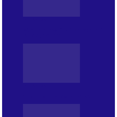
DE PĂSTRAT
World Kindness Day (Ziua Mondială a
Bunătății) (13.11)
DE PĂSTRAT
Ziua Îndeplinirii Visurilor (13.01)