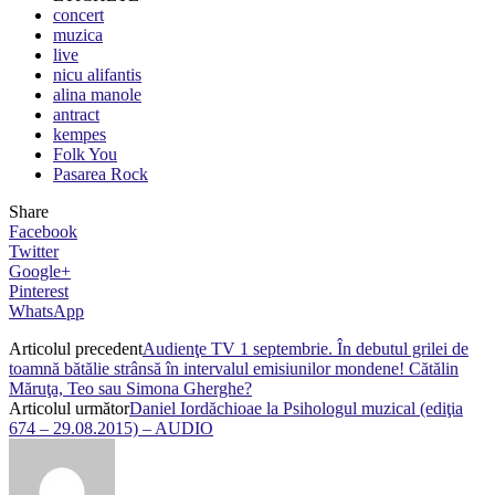
concert
muzica
live
nicu alifantis
alina manole
antract
kempes
Folk You
Pasarea Rock
Share
Facebook
Twitter
Google+
Pinterest
WhatsApp
Articolul precedent
Audienţe TV 1 septembrie. În debutul grilei de
toamnă bătălie strânsă în intervalul emisiunilor mondene! Cătălin
Măruţa, Teo sau Simona Gherghe?
Articolul următor
Daniel Iordăchioae la Psihologul muzical (ediţia
674 – 29.08.2015) – AUDIO