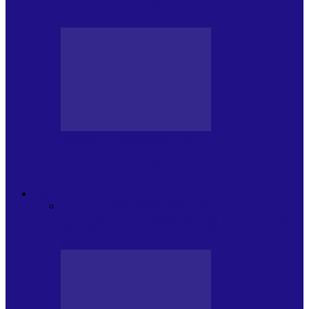
Arhiva revistei Vox Pop Rock (15)
PRESA CU SI DESPRE A.P.
Arhiva revistei Vox Pop Rock (14)
ARHIVA
Toate
ARTIȘTII PROPUN
AGENDA
CULTURALA
CALENDAR VOX POP ROCK
DE
PĂSTRAT
DARA ZICE…
RECOMANDARILE
MELE