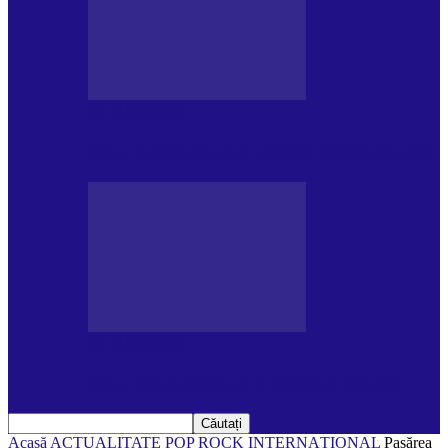
DE PĂSTRAT
Ziua internațională a Mării Negre (31.10)
DE PĂSTRAT
Ziua Internațională a Tigrului (29.07)
Acasă
ACTUALITATE
POP ROCK INTERNAȚIONAL
Pasărea