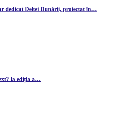
r dedicat Deltei Dunării, proiectat în…
xt? la ediția a…