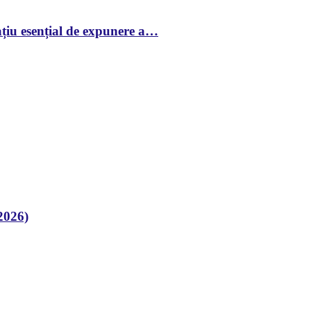
țiu esențial de expunere a…
2026)