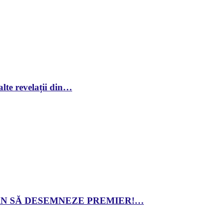
lte revelații din…
 DAN SĂ DESEMNEZE PREMIER!…