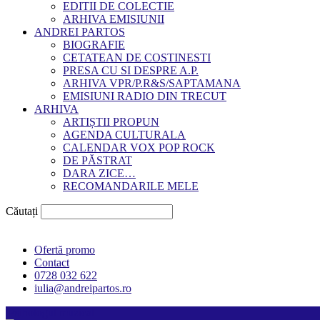
EDITII DE COLECTIE
ARHIVA EMISIUNII
ANDREI PARTOS
BIOGRAFIE
CETATEAN DE COSTINESTI
PRESA CU SI DESPRE A.P.
ARHIVA VPR/P.R&S/SAPTAMANA
EMISIUNI RADIO DIN TRECUT
ARHIVA
ARTIȘTII PROPUN
AGENDA CULTURALA
CALENDAR VOX POP ROCK
DE PĂSTRAT
DARA ZICE…
RECOMANDARILE MELE
Căutați
Ofertă promo
Contact
0728 032 622
iulia@andreipartos.ro
Psihologul muzical