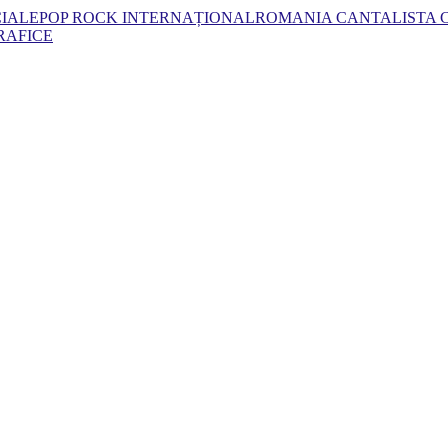
CIALE
POP ROCK INTERNAȚIONAL
ROMANIA CANTA
LISTA
RAFICE