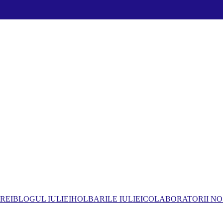
REI
BLOGUL IULIEI
HOLBARILE IULIEI
COLABORATORII NO