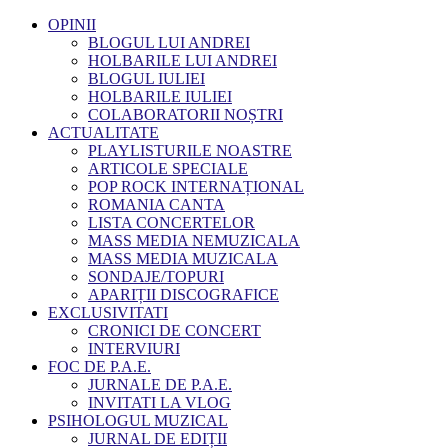
OPINII
BLOGUL LUI ANDREI
HOLBARILE LUI ANDREI
BLOGUL IULIEI
HOLBARILE IULIEI
COLABORATORII NOȘTRI
ACTUALITATE
PLAYLISTURILE NOASTRE
ARTICOLE SPECIALE
POP ROCK INTERNAȚIONAL
ROMANIA CANTA
LISTA CONCERTELOR
MASS MEDIA NEMUZICALA
MASS MEDIA MUZICALA
SONDAJE/TOPURI
APARIȚII DISCOGRAFICE
EXCLUSIVITATI
CRONICI DE CONCERT
INTERVIURI
FOC DE P.A.E.
JURNALE DE P.A.E.
INVITATI LA VLOG
PSIHOLOGUL MUZICAL
JURNAL DE EDIȚII