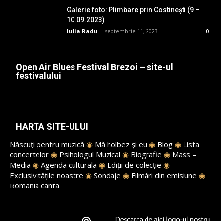
Galerie foto: Plimbare prin Costinești (9 –
10.09.2023)
Iulia Radu
-
septembrie 11, 2023
0
Open Air Blues Festival Brezoi – site-ul
festivalului
HARTA SITE-ULUI
Născuți pentru muzică
◉
Mă holbez și eu
◉
Blog
◉
Lista
concertelor
◉
Psihologul Muzical
◉
Biografie
◉
Mass –
Media
◉
Agenda culturala
◉
Ediții de colecție
◉
Exclusivitățile noastre
◉
Sondaje
◉
Filmări din emisiune
◉
Romania canta