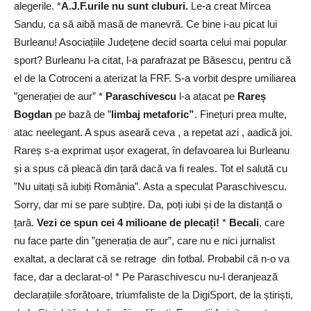
alegerile. *
A.J.F.urile nu sunt cluburi.
Le-a creat Mircea
Sandu, ca să aibă masă de manevră. Ce bine i-au picat lui
Burleanu! Asociațiile Județene decid soarta celui mai popular
sport? Burleanu l-a citat, l-a parafrazat pe Băsescu, pentru că
el de la Cotroceni a aterizat la FRF. S-a vorbit despre umiliarea
”generației de aur” *
Paraschivescu
l-a atacat pe
Rareș
Bogdan
pe bază de ”
limbaj metaforic”
. Finețuri prea multe,
atac neelegant. A spus aseară ceva , a repetat azi , aadică joi.
Rareș s-a exprimat ușor exagerat, în defavoarea lui Burleanu
și a spus că pleacă din țară dacă va fi reales. Tot el salută cu
”Nu uitați să iubiți România”. Asta a speculat Paraschivescu.
Sorry, dar mi se pare subțire. Da, poți iubi și de la distanță o
țară.
Vezi ce spun cei 4 milioane de plecați!
*
Becali
, care
nu face parte din ”generația de aur”, care nu e nici jurnalist
exaltat, a declarat că se retrage din fotbal. Probabil că n-o va
face, dar a declarat-o! * Pe Paraschivescu nu-l deranjează
declarațiile sforătoare, triumfaliste de la DigiSport, de la știriști,