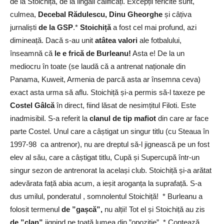
de la Stoichiță, de la lingăii calificați. Excepții fericite sunt,
culmea,
Decebal Rădulescu, Dinu Gheorghe
și câțiva
jurnaliști
de la GSP
.*
Stoichiță
a fost cel mai profund, azi
dimineață. Dacă s-au unit
atâtea valori
ale fotbalului,
înseamnă că
le e frică de Burleanu!
Asta e! De la un
mediocru în toate (se laudă că a antrenat naționale din
Panama, Kuweit, Armenia de parcă asta ar însemna ceva)
exact asta urma să aflu. Stoichiță și-a permis să-l taxeze pe
Costel Gâlcă
în direct, fiind lăsat de nesimțitul Filoti. Este
inadmisibil. S-a referit la
clanul de tip mafiot
din care ar face
parte Costel. Unul care a câștigat un singur titlu (cu Steaua în
1997-98 ca antrenor), nu are dreptul să-l jignească pe un fost
elev al său, care a câștigat titlu, Cupă și Supercupă într-un
singur sezon de antrenorat la același club. Stoichiță și-a arătat
adevărata față abia acum, a ieșit aroganța la suprafață. S-a
dus umilul, ponderatul , somnolentul Stoichiță! * Burleanu a
folosit termenul
de ”gașcă”,
nu alții! Tot el și Stoichiță au zis
de ”clan”
jignind pe toată lumea din ”opoziție”. * Contează