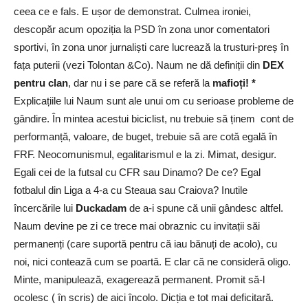
ceea ce e fals. E ușor de demonstrat. Culmea ironiei,
descopăr acum opoziția la PSD în zona unor comentatori
sportivi, în zona unor jurnaliști care lucrează la trusturi-preș în
fața puterii (vezi Tolontan &Co). Naum ne dă definiții din
DEX
pentru clan
, dar nu i se pare că se referă la
mafioți! *
Explicațiile lui Naum sunt ale unui om cu serioase probleme de
gândire. În mintea acestui biciclist, nu trebuie să ținem cont de
performanță, valoare, de buget, trebuie să are cotă egală în
FRF. Neocomunismul, egalitarismul e la zi. Mimat, desigur.
Egali cei de la futsal cu CFR sau Dinamo? De ce? Egal
fotbalul din Liga a 4-a cu Steaua sau Craiova? Inutile
încercările lui
Duckadam
de a-i spune că unii gândesc altfel.
Naum devine pe zi ce trece mai obraznic cu invitații săi
permanenți (care suportă pentru că iau bănuți de acolo), cu
noi, nici contează cum se poartă. E clar că ne consideră oligo.
Minte, manipulează, exagerează permanent. Promit să-l
ocolesc ( în scris) de aici încolo. Dicția e tot mai deficitară.