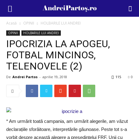
Acasă
OPINII
HOLBARILE LUI ANDREI
OPINII
HOLBARILE LUI ANDREI
IPOCRIZIA LA APOGEU,
FOTBAL MINCINOS,
TELENOVELE (2)
De
Andrei Partos
-
aprilie 19, 2018
115
0
* Am urmărit toată campania, am urmărit alegerile, am văzut
declarațiile sforăitoare, interpretările găunoase. Peste tot s-a
vorbit despre această alegere a președintelui FRF. Unii cu