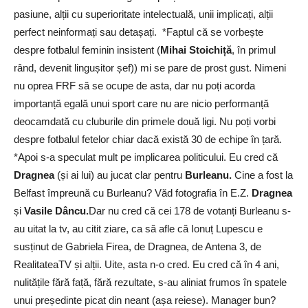
pasiune, alții cu superioritate intelectuală, unii implicați, alții
perfect neinformați sau detașați. *Faptul că se vorbește
despre fotbalul feminin insistent (
Mihai Stoichiță
, în primul
rând, devenit lingușitor șef)) mi se pare de prost gust. Nimeni
nu oprea FRF să se ocupe de asta, dar nu poți acorda
importanță egală unui sport care nu are nicio performanță
deocamdată cu cluburile din primele două ligi. Nu poți vorbi
despre fotbalul fetelor chiar dacă există 30 de echipe în țară.
*Apoi s-a speculat mult pe implicarea politicului. Eu cred că
Dragnea
(și ai lui) au jucat clar pentru
Burleanu.
Cine a fost la
Belfast împreună cu Burleanu? Văd fotografia în E.Z.
Dragnea
și
Vasile Dâncu.
Dar nu cred că cei 178 de votanți Burleanu s-
au uitat la tv, au citit ziare, ca să afle că Ionuț Lupescu e
susținut de Gabriela Firea, de Dragnea, de Antena 3, de
RealitateaTV și alții. Uite, asta n-o cred. Eu cred că în 4 ani,
nulitățile fără față, fără rezultate, s-au aliniat frumos în spatele
unui președinte picat din neant (așa reiese). Manager bun?