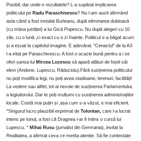
Posibil, dar unde-s rezultatele? L-a supărat implicarea
politicului pe
Radu Paraschivescu
? Nu l-am auzit afirmând
asta când a fost instalat Burleanu, după eliminarea dubioasă
(cu mâna justiției) a lui Gică Popescu. Nu după alegeri cu 10
zile, cu o lună ,ci exact cu o zi înainte. Politicul s-a băgat acum
și a eșuat la capitolul imagine. E adevărat. ”Cenaclul” de la A3
l-a iritat pe Paraschivescu. A fost o ocazie bună pentru a i se
oferi șansa lui
Mircea Lucescu
să apară alături de foștii săi
elevi (Andone, Lupescu, Răducioiu).Fără susținerea politicului
nu poți modifica legi, nu poți avea stadioane, terenuri, facilități!
La vedere sau altfel, tot ai nevoie de susținerea Parlamentului,
a legiuitorului. Dar te poți mulțumi cu susținerea administrațiilor
locale. Costă mai puțin și ,așa cum s-a văzut, e mai eficient.
*Singurul lucru plauzibil exprimat de
Tolontan,
care l-a lucrat
intens pe Ionuț, a fost că Dragnea i-ar fi întins o cursă lui
Lupescu. *
Mihai Rusu
(jurnalist din Germania), invitat la
Realitatea, a afirmat ceva ce merita atenție. Să fie contestate