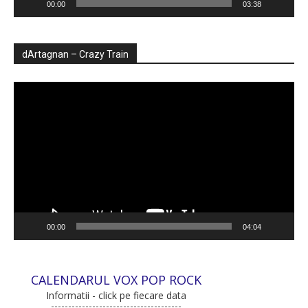
00:00
03:38
dArtagnan – Crazy Train
Player
video
00:00
04:04
CALENDARUL VOX POP ROCK
Informatii - click pe fiecare data