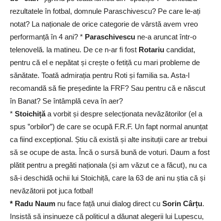
rezultatele în fotbal, domnule Paraschivescu? Pe care le-ați
notat? La naționale de orice categorie de vârstă avem vreo
performanță în 4 ani? *
Paraschivescu
ne-a aruncat într-o
telenovelă. la matineu. De ce n-ar fi fost
Rotariu
candidat,
pentru că el e nepătat și crește o fetiță cu mari probleme de
sănătate. Toată admirația pentru Roti și familia sa. Asta-l
recomandă să fie președinte la FRF? Sau pentru că e născut
în Banat? Se întâmplă ceva în aer?
*
Stoichiță
a vorbit și despre selecționata nevăzătorilor (el a
spus ”orbilor”) de care se ocupă F.R.F. Un fapt normal anunțat
ca fiind excepțional. Știu că există și alte insituții care ar trebui
să se ocupe de asta. Încă o sursă bună de voturi. Daum a fost
plătit pentru a pregăti naționala (și am văzut ce a făcut), nu ca
să-i deschidă ochii lui Stoichiță, care la 63 de ani nu știa că și
nevăzătorii pot juca fotbal!
* Radu Naum
nu face față unui dialog direct cu
Sorin Cârțu
.
Insistă să insinueze că politicul a dăunat alegerii lui Lupescu,