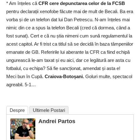
* Am înțeles că
CFR cere depunctarea celor de la FCSB
pentru declarații xenofobe făcute mai de mult de Becali. Ba era
vorba și de un telefon dat lui Dan Petrescu. N-am înțeles mai
nimic din ce a spus la telefon Becali (cred că dormea, când a
fost sunat). Cert e că nu știa nimeni cum sună regulamentul la
acest capitol. Ar fi trist ca titlul să se decidă în baza tâmpeniilor
emanate de GB. Referirile lui aberante la CFR ca fiind echipă
ungurească le-am taxat și eu aici, dar ce legătură are asta cu
fotbalul, cu echipa? Să fie sancționat, amendat și asta e!
Meci bun în Cupă.
Craiova-Botoșani.
Goluri multe, spectacol
agreabil. 5-1…
Despre
Ultimele Postari
Andrei Partos