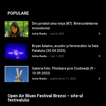
POPULARE
Din jurnalul unui ninja (87): Binecuvântarea
monotoniei
Iulia Radu
-
mai 8, 2025
0
Bryan Adams, acustic și fermecător la Sala
Palatului (30.04.2025)
Iulia Radu
-
mai 1, 2025
0
Galerie foto: Plimbare prin Costinești (9 –
10.09.2023)
Iulia Radu
-
septembrie 11, 2023
0
Open Air Blues Festival Brezoi – site-ul
festivalului