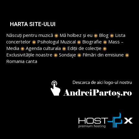
HARTA SITE-ULUI
Născuți pentru muzică
◉
Mă holbez și eu
◉
Blog
◉
Lista
concertelor
◉
Psihologul Muzical
◉
Biografie
◉
Mass –
Media
◉
Agenda culturala
◉
Ediții de colecție
◉
Exclusivitățile noastre
◉
Sondaje
◉
Filmări din emisiune
◉
Romania canta