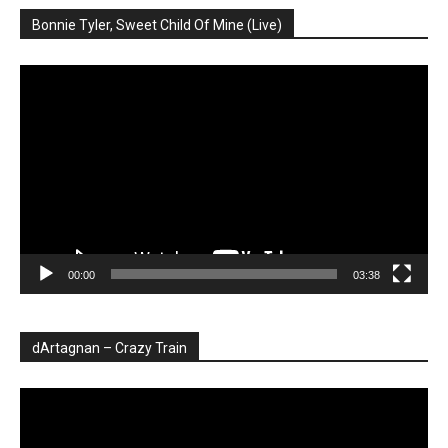
Bonnie Tyler, Sweet Child Of Mine (Live)
Player
video
00:00
03:38
dArtagnan – Crazy Train
Player
video