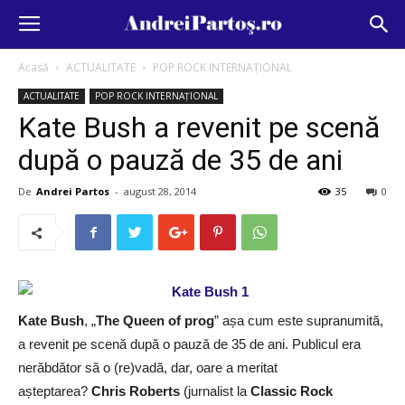
Acasă
ACTUALITATE
POP ROCK INTERNAȚIONAL
ACTUALITATE
POP ROCK INTERNAȚIONAL
Kate Bush a revenit pe scenă
după o pauză de 35 de ani
De
Andrei Partos
-
august 28, 2014
35
0
Kate Bush
, „
The Queen of prog
” așa cum este supranumită,
a revenit pe scenă după o pauză de 35 de ani. Publicul era
nerăbdător să o (re)vadă, dar, oare a meritat
așteptarea?
Chris Roberts
(jurnalist la
Classic Rock