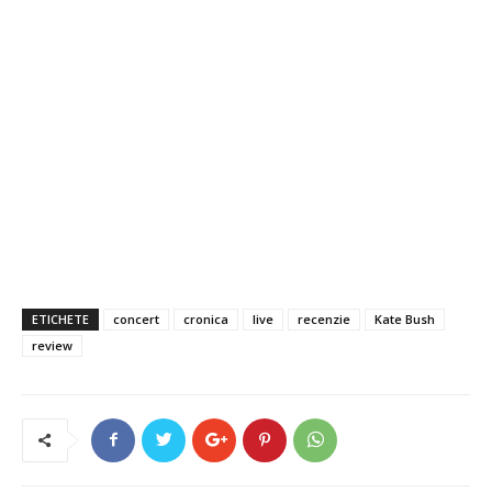
ETICHETE
concert
cronica
live
recenzie
Kate Bush
review