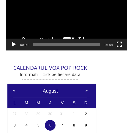
00:00
04:04
CALENDARUL VOX POP ROCK
Informatii - click pe fiecare data
August
L
M
M
J
V
S
D
27
28
29
30
31
1
2
3
4
5
6
7
8
9