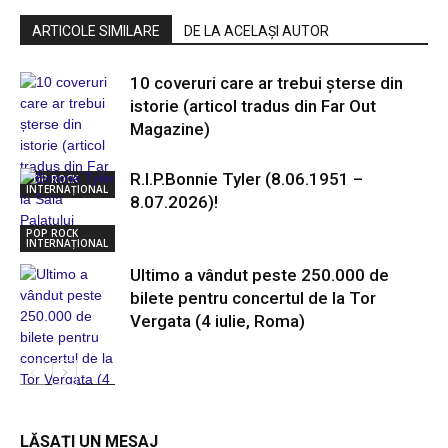
ARTICOLE SIMILARE
DE LA ACELAȘI AUTOR
10 coveruri care ar trebui șterse din
istorie (articol tradus din Far Out
Magazine)
R.I.P.Bonnie Tyler (8.06.1951 –
POP ROCK
INTERNAȚIONAL
8.07.2026)!
POP ROCK
INTERNAȚIONAL
Ultimo a vândut peste 250.000 de
bilete pentru concertul de la Tor
Vergata (4 iulie, Roma)
POP ROCK
INTERNAȚIONAL
LĂSAȚI UN MESAJ