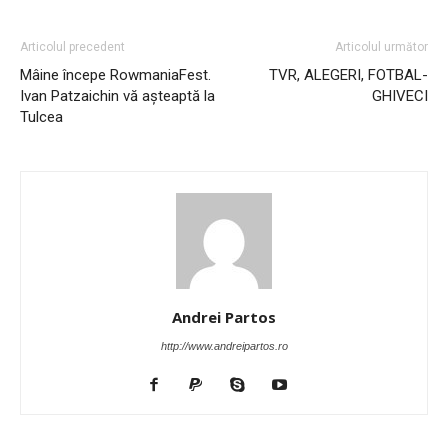
Articolul precedent
Articolul următor
Mâine începe RowmaniaFest.
TVR, ALEGERI, FOTBAL-
Ivan Patzaichin vă așteaptă la
GHIVECI
Tulcea
Andrei Partos
http://www.andreipartos.ro