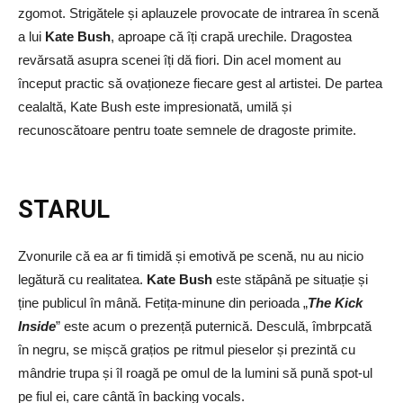
zgomot. Strigătele și aplauzele provocate de intrarea în scenă
a lui
Kate Bush
, aproape că îți crapă urechile. Dragostea
revărsată asupra scenei îți dă fiori. Din acel moment au
început practic să ovaționeze fiecare gest al artistei. De partea
cealaltă, Kate Bush este impresionată, umilă și
recunoscătoare pentru toate semnele de dragoste primite.
STARUL
Zvonurile că ea ar fi timidă și emotivă pe scenă, nu au nicio
legătură cu realitatea.
Kate Bush
este stăpână pe situație și
ține publicul în mână. Fetița-minune din perioada „
The Kick
Inside
” este acum o prezență puternică. Desculă, îmbrpcată
în negru, se mișcă grațios pe ritmul pieselor și prezintă cu
mândrie trupa și îl roagă pe omul de la lumini să pună spot-ul
pe fiul ei, care cântă în backing vocals.