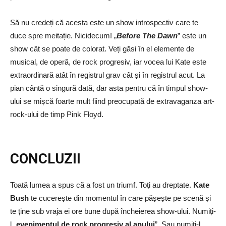
Să nu credeți că acesta este un show introspectiv care te
duce spre meitație. Nicidecum! „
Before The Dawn
” este un
show cât se poate de colorat. Veți găsi în el elemente de
musical, de operă, de rock progresiv, iar vocea lui Kate este
extraordinară atât în registrul grav cât și în registrul acut. La
pian cântă o singură dată, dar asta pentru că în timpul show-
ului se mișcă foarte mult fiind preocupată de extravaganza art-
rock-ului de timp Pink Floyd.
CONCLUZII
Toată lumea a spus că a fost un triumf. Toți au dreptate.
Kate
Bush
te cucerește din momentul în care pășește pe scenă și
te ține sub vraja ei ore bune după încheierea show-ului. Numiți-
l „
evenimentul de rock progresiv al anului
”. Sau numiți-l