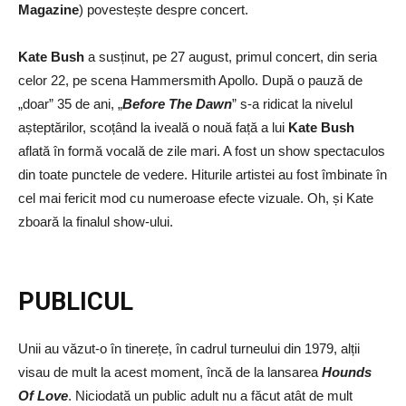
Magazine
) povestește despre concert.
Kate Bush
a susținut, pe 27 august, primul concert, din seria
celor 22, pe scena Hammersmith Apollo. După o pauză de
„doar” 35 de ani, „
Before The Dawn
” s-a ridicat la nivelul
așteptărilor, scoțând la iveală o nouă față a lui
Kate Bush
aflată în formă vocală de zile mari. A fost un show spectaculos
din toate punctele de vedere. Hiturile artistei au fost îmbinate în
cel mai fericit mod cu numeroase efecte vizuale. Oh, și Kate
zboară la finalul show-ului.
PUBLICUL
Unii au văzut-o în tinerețe, în cadrul turneului din 1979, alții
visau de mult la acest moment, încă de la lansarea
Hounds
Of Love
. Niciodată un public adult nu a făcut atât de mult