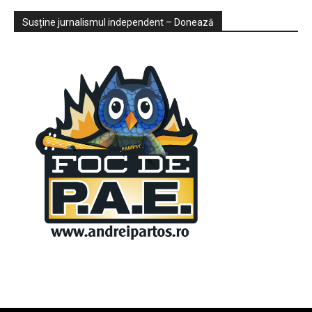
Sondaje
Video
Susține jurnalismul independent – Donează