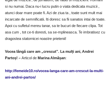
si nu numai. Daca nu-i lucru putin o viata dedicata muzicii ,
atunci doar mare poate fi. Azi de ziua ta , toate sunt mult mai
incarcate de semnificatii. Iti doresc sa fii sanatos intai de toate.
Apoi cu sufletul mereu tanar, sa te bucuri de fiecare clipa. Tot
asa cum , tot ce-ti doresti, sa se-mplineasca. Te imbratisez cu
dragostea statornicei noastre prietenii!
Vocea lângă care am „crescut”. La mulți ani, Andrei
Partoș! –
Articol de
Marina Almășan
:
http://femeide10.ro/vocea-langa-care-am-crescut-la-multi-
ani-andrei-partos/