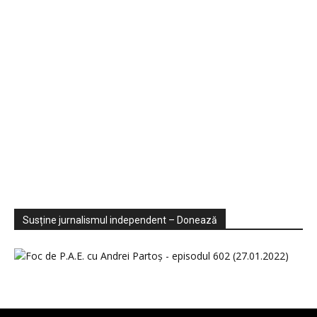
Sondaje
Video
Susține jurnalismul independent – Donează