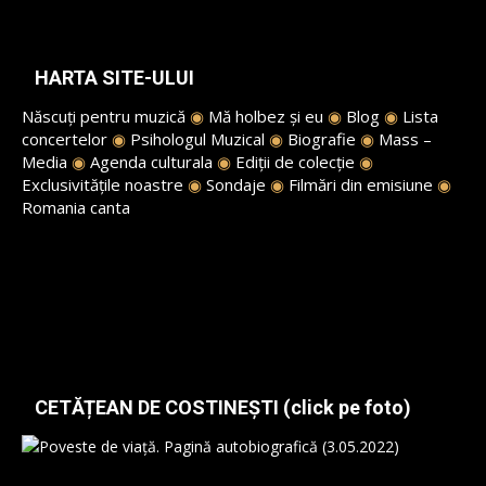
HARTA SITE-ULUI
Născuți pentru muzică
◉
Mă holbez și eu
◉
Blog
◉
Lista
concertelor
◉
Psihologul Muzical
◉
Biografie
◉
Mass –
Media
◉
Agenda culturala
◉
Ediții de colecție
◉
Exclusivitățile noastre
◉
Sondaje
◉
Filmări din emisiune
◉
Romania canta
CETĂȚEAN DE COSTINEȘTI (click pe foto)