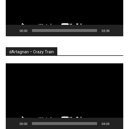
00:00
03:38
dArtagnan – Crazy Train
Player
video
00:00
04:04