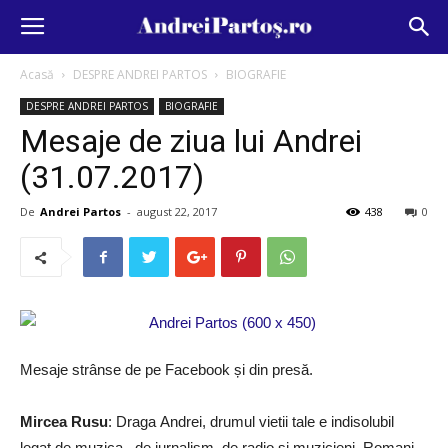
Acasă
DESPRE ANDREI PARTOS
BIOGRAFIE
DESPRE ANDREI PARTOS
BIOGRAFIE
Mesaje de ziua lui Andrei
(31.07.2017)
De
Andrei Partos
-
august 22, 2017
438
0
Mesaje strânse de pe Facebook și din presă.
Mircea Rusu
:
Draga Andrei, drumul vietii tale e indisolubil
legat de muzica , de jurnalism, de radio si muzicieni. Romani