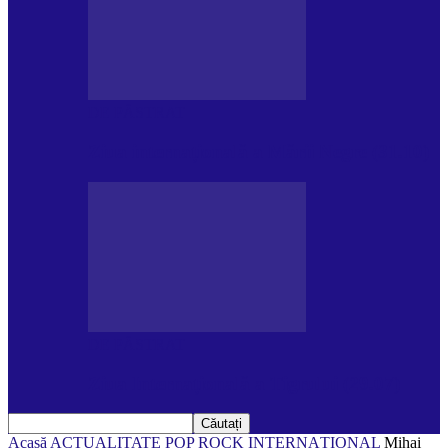
DE PĂSTRAT
Ziua internațională a Mării Negre (31.10)
DE PĂSTRAT
Ziua Internațională a Tigrului (29.07)
Acasă
ACTUALITATE
POP ROCK INTERNAȚIONAL
Mihai