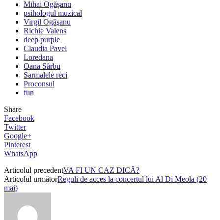
Mihai Ogășanu
psihologul muzical
Virgil Ogăşanu
Richie Valens
deep purple
Claudia Pavel
Loredana
Oana Sârbu
Sarmalele reci
Proconsul
fun
Share
Facebook
Twitter
Google+
Pinterest
WhatsApp
Articolul precedent
VA FI UN CAZ DICĂ?
Articolul următor
Reguli de acces la concertul lui Al Di Meola (20
mai)