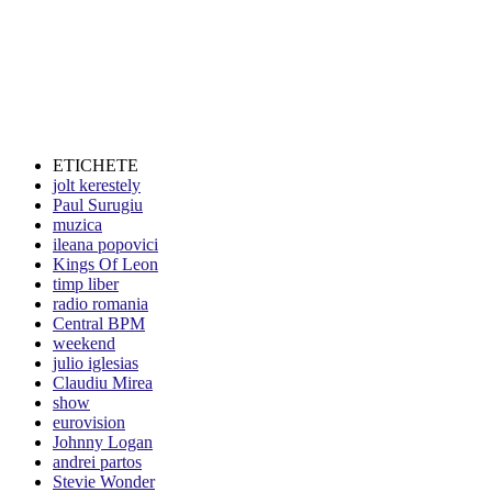
ETICHETE
jolt kerestely
Paul Surugiu
muzica
ileana popovici
Kings Of Leon
timp liber
radio romania
Central BPM
weekend
julio iglesias
Claudiu Mirea
show
eurovision
Johnny Logan
andrei partos
Stevie Wonder