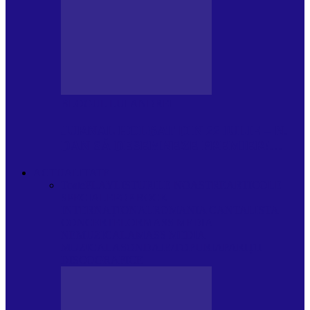
BLOGUL LUI ANDREI
JURNAL HOLBAT DIN 22 IULIE – N.
DAN SĂ DESEMNEZE PREMIER!…
ACTUALITATE
Toate
PLAYLISTURILE NOASTRE
ARTICOLE
SPECIALE
POP ROCK
INTERNAȚIONAL
ROMANIA CANTA
LISTA
CONCERTELOR
MASS MEDIA
NEMUZICALA
MASS MEDIA
MUZICALA
SONDAJE/TOPURI
APARIȚII
DISCOGRAFICE