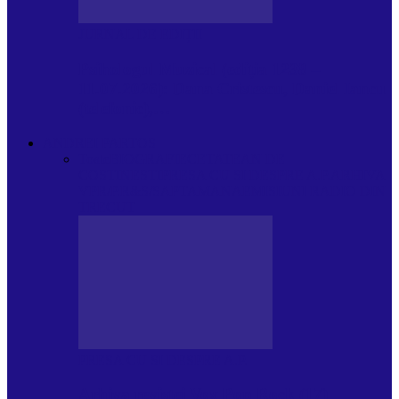
JURNAL DE EDIȚII
Psihologul Muzical (ediția 1238 –
11.07.2026): Dana Cristescu, Daniel Iancu
(telefonic),…
ANDREI PARTOS
Toate
BIOGRAFIE
CETATEAN DE
COSTINESTI
PRESA CU SI DESPRE A.P.
ARHIVA
VPR/P.R&S/SAPTAMANA
EMISIUNI RADIO DIN
TRECUT
PRESA CU SI DESPRE A.P.
Arhiva revistei Vox Pop Rock (17)