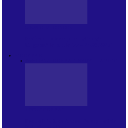
CRONICI DE CONCERT
Festivalul Internațional „George
Grigoriu” la Brăila (22 – 24.05.2026)
FOC DE P.A.E.
Toate
JURNALE DE P.A.E.
INVITATI LA VLOG
JURNALE DE P.A.E.
Foc de P.A.E. cu Andrei Partoș – ediția
953. Nicușor Dan…