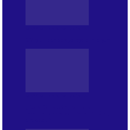
MASS MEDIA NEMUZICALA
Sfârșitul democrației așa cum o știm
MASS MEDIA NEMUZICALA
„Delta Sălbatică”, cel mai amplu
documentar dedicat Deltei Dunării,
proiectat în…