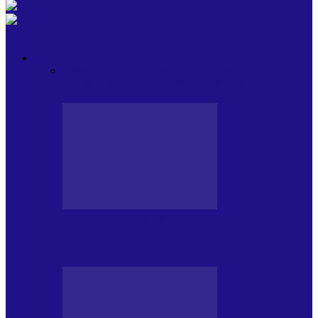
OPINII
Toate
BLOGUL LUI ANDREI
HOLBARILE LUI
ANDREI
BLOGUL IULIEI
HOLBARILE
IULIEI
COLABORATORII NOȘTRI
BLOGUL LUI ANDREI
77 DE MULȚUMIRI – DIN 2.08.