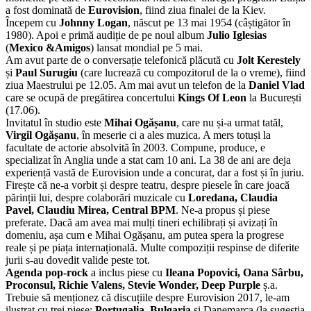
a fost dominată de
Eurovision
, fiind ziua finalei de la Kiev.
Începem cu
Johnny Logan
, născut pe 13 mai 1954 (câștigător în
1980). Apoi e primă audiție de pe noul album
Julio Iglesias
(
Mexico &Amigos
) lansat mondial pe 5 mai.
Am avut parte de o conversație telefonică plăcută cu
Jolt Kerestely
și
Paul Surugiu
(care lucrează cu compozitorul de la o vreme), fiind
ziua Maestrului pe 12.05. Am mai avut un telefon de la
Daniel Vlad
care se ocupă de pregătirea concertului
Kings Of Leon
la București
(17.06).
Invitatul în studio este
Mihai Ogășanu
, care nu și-a urmat tatăl,
Virgil Ogășanu
, în meserie ci a ales muzica. A mers totuși la
facultate de actorie absolvită în 2003. Compune, produce, e
specializat în Anglia unde a stat cam 10 ani. La 38 de ani are deja
experiență vastă de Eurovision unde a concurat, dar a fost și în juriu.
Firește că ne-a vorbit și despre teatru, despre piesele în care joacă
părinții lui, despre colaborări muzicale cu
Loredana, Claudia
Pavel, Claudiu Mirea, Central BPM
. Ne-a propus și piese
preferate. Dacă am avea mai mulți tineri echilibrați și avizați în
domeniu, așa cum e Mihai Ogășanu, am putea spera la progrese
reale și pe piața internațională. Multe compoziții respinse de diferite
jurii s-au dovedit valide peste tot.
Agenda pop-rock
a inclus piese cu
Ileana Popovici, Oana Sârbu,
Proconsul, Richie Valens, Stevie Wonder, Deep Purple
ș.a.
Trebuie să menționez că discuțiile despre Eurovision 2017, le-am
ilustrat cu trei piese:
Portugalia, Bulgaria
și Danemarca (la sugestia