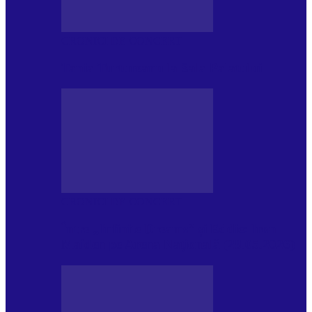
CRONICI DE CONCERT
Tania Turtureanu la Sala Palatului
CRONICI DE CONCERT
Între „Infinite Dreams” și Eddie: Iron
Maiden pe Arena Națională (28.05.2026)