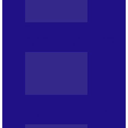
BLOGUL IULIEI
Din jurnalul unui ninja (121): Alfabetul
Improvizației și disciplina Spontaneității
BLOGUL IULIEI
Din jurnalul unui ninja (120): Masa mea și
alte revelații din…