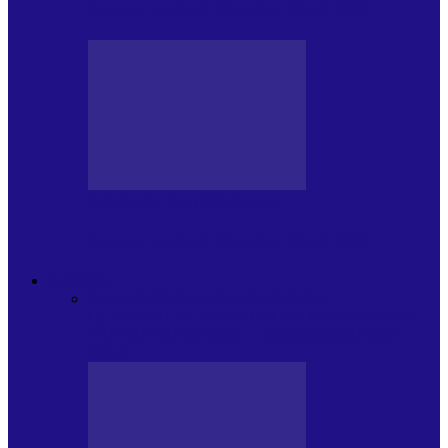
Arhiva revistei Vox Pop Rock (15)
PRESA CU SI DESPRE A.P.
Arhiva revistei Vox Pop Rock (14)
ARHIVA
Toate
ARTIȘTII PROPUN
AGENDA
CULTURALA
CALENDAR VOX POP ROCK
DE
PĂSTRAT
DARA ZICE…
RECOMANDARILE
MELE