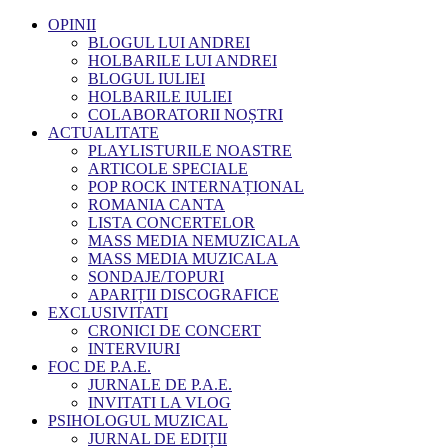
OPINII
BLOGUL LUI ANDREI
HOLBARILE LUI ANDREI
BLOGUL IULIEI
HOLBARILE IULIEI
COLABORATORII NOȘTRI
ACTUALITATE
PLAYLISTURILE NOASTRE
ARTICOLE SPECIALE
POP ROCK INTERNAȚIONAL
ROMANIA CANTA
LISTA CONCERTELOR
MASS MEDIA NEMUZICALA
MASS MEDIA MUZICALA
SONDAJE/TOPURI
APARIȚII DISCOGRAFICE
EXCLUSIVITATI
CRONICI DE CONCERT
INTERVIURI
FOC DE P.A.E.
JURNALE DE P.A.E.
INVITATI LA VLOG
PSIHOLOGUL MUZICAL
JURNAL DE EDIȚII