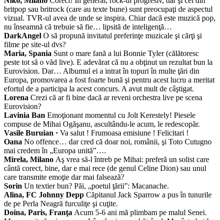
Niko, Milano
Corect! În general, rock-ul progresiv, dar şi cei din
britpop sau britrock (care au texte bune) sunt preocupaţi de aspectul
vizual. TVR-ul avea de unde se inspira. Chiar dacă este muzică pop,
nu înseamnă că trebuie să fie… lipsită de inteligenţă…
DarkAngel
O să propună invitatul preferinţe muzicale şi cărţi şi
filme pe site-ul dvs?
Maria, Spania
Sunt o mare fană a lui Bonnie Tyler (călătoresc
peste tot să o văd live). E adevărat că nu a obţinut un rezultat bun la
Eurovision. Dar… Albumul ei a intrat în topuri în multe ţări din
Europa, promovarea a fost foarte bună şi pentru acest lucru a meritat
efortul de a participa la acest concurs. A avut mult de câştigat.
Lorena
Crezi că ar fi bine dacă ar reveni orchestra live pe scena
Eurovision?
Lavinia Ban
Emoţionant momentul cu Jolt Kerestely! Piesele
compuse de Mihai Ogăşanu, ascultându-le acum, le redescopăr.
Vasile Buruian ·
Va salut ! Frumoasa emisiune ! Felicitari !
Oana
No offence… dar cred că doar noi, românii, şi Toto Cutugno
mai credem în „Europa unită”….
Mirela, Milano
Aş vrea să-l întreb pe Mihai: preferă un solist care
cântă corect, bine, dar e mai rece (de genul Celine Dion) sau unul
care transmite emoţie dar mai falsează?
Sorin
Un textier bun? Păi, „poetul ţării”: Macanache.
Alina, FC Johnny Depp
Căpitanul Jack Sparrow a pus în tunurile
de pe Perla Neagră furculiţe şi cuţite.
Doina, Paris, Franţa
Acum 5-6 ani mă plimbam pe malul Senei.