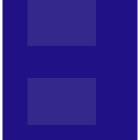
MASS MEDIA NEMUZICALA
170 de ani de România modernă. What’s
Next? la ediția a…
MASS MEDIA NEMUZICALA