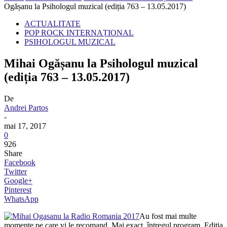
Ogășanu la Psihologul muzical (ediția 763 – 13.05.2017)
ACTUALITATE
POP ROCK INTERNAȚIONAL
PSIHOLOGUL MUZICAL
Mihai Ogășanu la Psihologul muzical
(ediția 763 – 13.05.2017)
De
Andrei Partos
-
mai 17, 2017
0
926
Share
Facebook
Twitter
Google+
Pinterest
WhatsApp
Au fost mai multe
momente pe care vi le recomand. Mai exact întregul program. Ediția