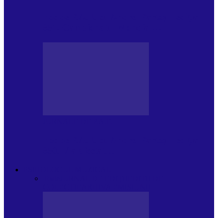
Foc de P.A.E. cu Andrei Partoș – ediția
951. Campionatul Mondial…
JURNALE DE P.A.E.
Foc de P.A.E. cu Andrei Partoș – ediția
950. V-a afectat…
PSIHOLOGUL MUZICAL
Toate
JURNAL DE EDIȚII
EDITII DE
COLECTIE
ARHIVA EMISIUNII