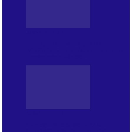
JURNAL DE EDIȚII
Psihologul Muzical (ediția 1241 –
1.08.2026): Carmen-Victoria Bârloiu, Top
Nonconformist Cântece…
JURNAL DE EDIȚII
Psihologul Muzical (ediția 1240 –
25.07.2026): Niki Puchianu, TOP