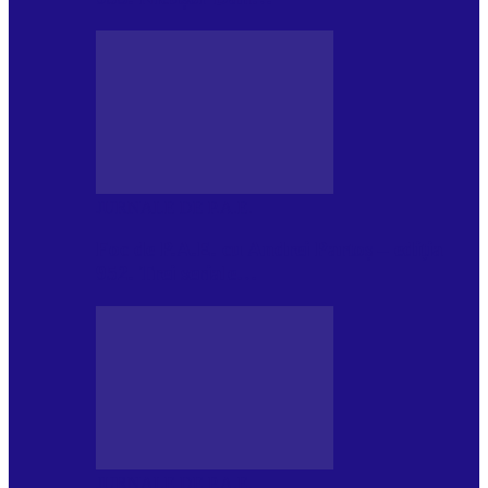
JURNALE DE P.A.E.
Foc de P.A.E. cu Andrei Partoș – ediția
952. Trei seriale…
JURNALE DE P.A.E.