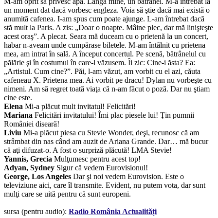
M-am oprit să privesc apa. Lângă mine, un bătrânel. M-a întrebat la
un moment dat dacă vorbesc engleza. Voia să ştie dacă mai există o
anumită cafenea. I-am spus cum poate ajunge. L-am întrebat dacă
stă mult la Paris. A zis: „Doar o noapte. Mâine plec, dar mă linişteşte
acest oraş”. A plecat. Seara mă duceam cu o prietenă la un concert,
habar n-aveam unde cumpărase biletele. M-am întâlnit cu prietena
mea, am intrat în sală. A început concertul. Pe scenă, bătrânelul cu
pălărie şi în costumul în care-l văzusem. Îi zic: Cine-i ăsta? Ea:
„Artistul. Cum cine?”. Păi, l-am văzut, am vorbit cu el azi, căuta
cafeneau X. Prietena mea. Ai vorbit pe dracu! Dylan nu vorbeşte cu
nimeni. Am să regret toată viaţa că n-am făcut o poză. Dar nu ştiam
cine este.
Elena
Mi-a plăcut mult invitatul! Felicitări!
Mariana
Felicitări invitatului! Îmi plac piesele lui! Ţin pumnii
României diseară!
Liviu
Mi-a plăcut piesa cu Stevie Wonder, deşi, recunosc că am
strâmbat din nas când am auzit de Ariana Grande. Dar… mă bucur
că aţi difuzat-o. A fost o surpriză plăcută! LMA Stevie!
Yannis, Grecia
Mulţumesc pentru acest top!
Adyan, Sydney
Sigur că vedem Eurovisionul!
George, Los Angeles
Dar şi noi vedem Eurovision. Este o
televiziune aici, care îl transmite. Evident, nu putem vota, dar sunt
mulţi care se uită pentru că sunt europeni.
sursa (pentru audio):
Radio România Actualități