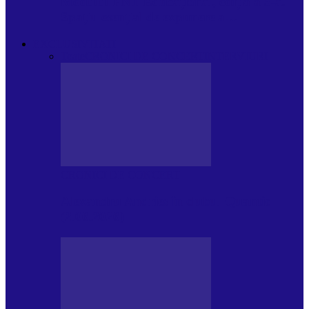
Modulul FNT Educațional, ediția a 5-a.
Spațiu esențial de expunere a…
EXCLUSIVITATI
Toate
CRONICI DE CONCERT
INTERVIURI
CRONICI DE CONCERT
Alexandru Andries în clubul Quantic
(2.06.2026)