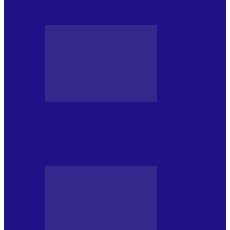
NONCONFORMIST CÂNTECE…
JURNAL DE EDIȚII
Psihologul Muzical (ediția 1239 –
18.07.2026): Walter Ghicolescu, TOP
NONCONFORMIST CÂNTECE…