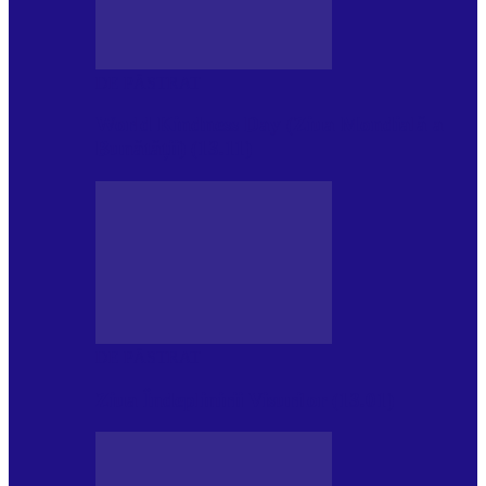
DE PĂSTRAT
World Kindness Day (Ziua Mondială a
Bunătății) (13.11)
DE PĂSTRAT
Ziua Îndeplinirii Visurilor (13.01)