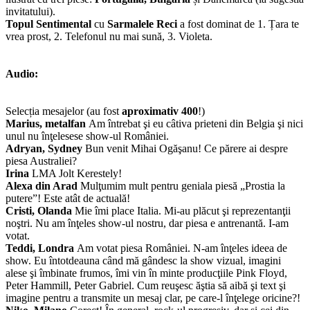
invitatului).
Topul Sentimental
cu
Sarmalele Reci
a fost dominat de 1. Țara te
vrea prost, 2. Telefonul nu mai sună, 3. Violeta.
Audio:
Selecția mesajelor (au fost
aproximativ 400
!)
Marius, metalfan
Am întrebat şi eu câtiva prieteni din Belgia şi nici
unul nu înţelesese show-ul României.
Adryan, Sydney
Bun venit Mihai Ogăşanu! Ce părere ai despre
piesa Australiei?
Irina
LMA Jolt Kerestely!
Alexa din Arad
Mulţumim mult pentru geniala piesă „Prostia la
putere”! Este atât de actuală!
Cristi, Olanda
Mie îmi place Italia. Mi-au plăcut şi reprezentanţii
noştri. Nu am înţeles show-ul nostru, dar piesa e antrenantă. I-am
votat.
Teddi, Londra
Am votat piesa României. N-am înţeles ideea de
show. Eu întotdeauna când mă gândesc la show vizual, imagini
alese şi îmbinate frumos, îmi vin în minte producţiile Pink Floyd,
Peter Hammill, Peter Gabriel. Cum reuşesc ăştia să aibă şi text şi
imagine pentru a transmite un mesaj clar, pe care-l înţelege oricine?!