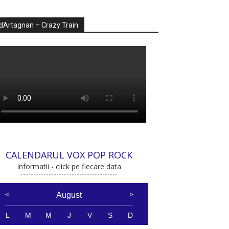
dArtagnan – Crazy Train
CALENDARUL VOX POP ROCK
Informatii - click pe fiecare data
August
L
M
M
J
V
S
D