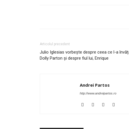
Share
Articolul precedent
Julio Iglesias vorbește despre ceea ce l-a învăț
Dolly Parton și despre fiul lui, Enrique
Andrei Partos
http://www.andreipartos.ro