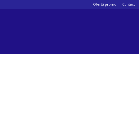
Ofertă promo
Contact
Psihologul
muzical