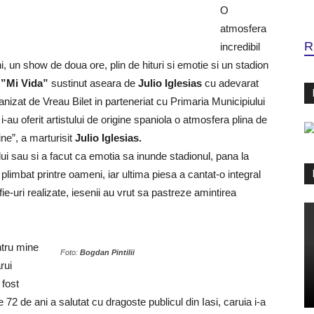
O
atmosfera
R
incredibil
i, un show de doua ore, plin de hituri si emotie si un stadion
l
”Mi Vida”
sustinut aseara de
Julio Iglesias
cu adevarat
anizat de Vreau Bilet in parteneriat cu Primaria Municipiului
i-au oferit artistului de origine spaniola o atmosfera plina de
ne”, a marturisit
Julio Iglesias.
lui sau si a facut ca emotia sa inunde stadionul, pana la
plimbat printre oameni, iar ultima piesa a cantat-o integral
fie-uri realizate, iesenii au vrut sa pastreze amintirea
tru mine
Foto:
Bogdan Pintilii
rui
 fost
72 de ani a salutat cu dragoste publicul din Iasi, caruia i-a