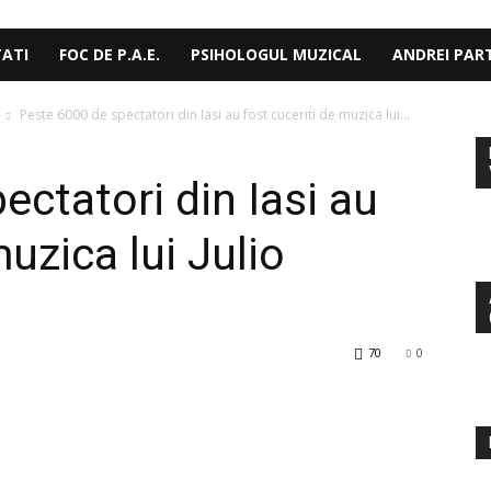
TATI
FOC DE P.A.E.
PSIHOLOGUL MUZICAL
ANDREI PAR
Peste 6000 de spectatori din Iasi au fost cuceriti de muzica lui...
ctatori din Iasi au
muzica lui Julio
70
0