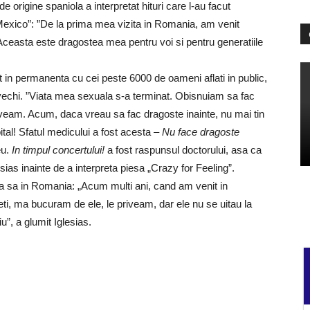
de origine spaniola a interpretat hituri care l-au facut
”Mexico”: ”De la prima mea vizita in Romania, am venit
ri. Aceasta este dragostea mea pentru voi si pentru generatiile
it in permanenta cu cei peste 6000 de oameni aflati in public,
 vechi. ”Viata mea sexuala s-a terminat. Obisnuiam sa fac
aveam. Acum, daca vreau sa fac dragoste inainte, nu mai tin
tal! Sfatul medicului a fost acesta –
Nu face dragoste
eu.
In timpul concertului!
a fost raspunsul doctorului, asa ca
sias inainte de a interpreta piesa „Crazy for Feeling”.
ta a sa in Romania: „Acum multi ani, cand am venit in
i, ma bucuram de ele, le priveam, dar ele nu se uitau la
”, a glumit Iglesias.