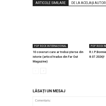
ARTICOLE SIMILARE
DE LA ACELAȘI AUTOR
POP ROCK INTERNAȚIONAL
POP ROCK I
10 coveruri care ar trebui șterse din
R.I.P.Bonnie
istorie (articol tradus din Far Out
8.07.2026)!
Magazine)
LĂSAȚI UN MESAJ