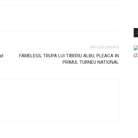
S
V
Articolul următor
at
FAMELESS, TRUPA LUI TIBERIU ALBU, PLEACA IN
PRIMUL TURNEU NATIONAL