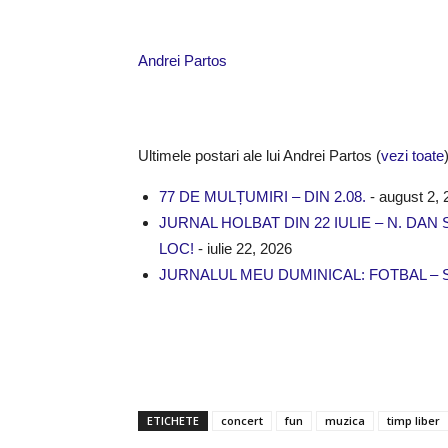
Andrei Partos
Ultimele postari ale lui Andrei Partos
(
vezi toate
77 DE MULȚUMIRI – DIN 2.08.
- august 2, 
JURNAL HOLBAT DIN 22 IULIE – N. D
LOC!
- iulie 22, 2026
JURNALUL MEU DUMINICAL: FOTBAL – 
ETICHETE
concert
fun
muzica
timp liber