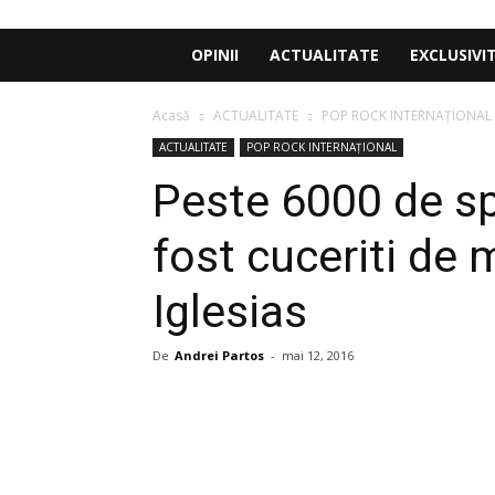
OPINII
ACTUALITATE
EXCLUSIVI
Acasă
ACTUALITATE
POP ROCK INTERNAȚIONAL
ACTUALITATE
POP ROCK INTERNAȚIONAL
Peste 6000 de spe
fost cuceriti de 
Iglesias
De
Andrei Partos
-
mai 12, 2016
Share