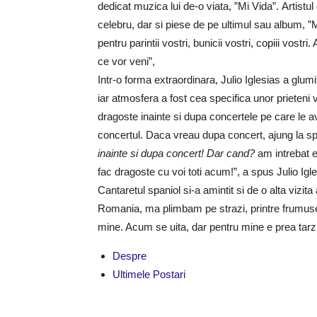
dedicat muzica lui de-o viata, ”Mi Vida”. Artistul 
celebru, dar si piese de pe ultimul sau album, 
pentru parintii vostri, bunicii vostri, copiii vost
ce vor veni”,
Intr-o forma extraordinara, Julio Iglesias a glum
iar atmosfera a fost cea specifica unor prieteni
dragoste inainte si dupa concertele pe care le 
concertul. Daca vreau dupa concert, ajung la spi
inainte si dupa concert!
Dar cand?
am intrebat 
fac dragoste cu voi toti acum!”, a spus Julio Igle
Cantaretul spaniol si-a amintit si de o alta vizi
Romania, ma plimbam pe strazi, printre frumuset
mine. Acum se uita, dar pentru mine e prea tarziu
Despre
Ultimele Postari