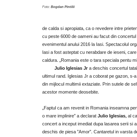
Foto:
Bogdan Pintilii
de calda si apropiata, ca o revedere intre prieten
cu peste 6000 de oameni au facut din concertu
evenimentul anului 2016 la Iasi.​ Spectacolul org
Iasi a fost asteptat cu nerabdare de ieseni, care 
caldura. „Romania este o tara speciala pentu mi
​
Julio Iglesias Jr
a deschis concertul tata
ultimul rand. Iglesias Jr a coborat pe gazon, s-a 
din mijlocul multimii extaziate. Prin sutele de sel
acestor momente deosebite.
„Faptul ca am revenit in Romania inseamna pen
o mare implinire” a declarat
Julio Iglesias,
al ca
concert a inceput imediat dupa lasarea serii si a
deschis de piesa ”Amor”. Cantaretul in varsta de 