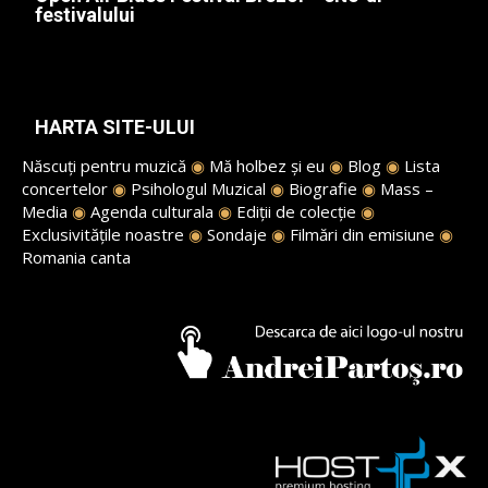
festivalului
HARTA SITE-ULUI
Născuți pentru muzică
◉
Mă holbez și eu
◉
Blog
◉
Lista
concertelor
◉
Psihologul Muzical
◉
Biografie
◉
Mass –
Media
◉
Agenda culturala
◉
Ediții de colecție
◉
Exclusivitățile noastre
◉
Sondaje
◉
Filmări din emisiune
◉
Romania canta