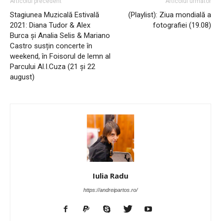
Articolul precedent
Articolul următor
Stagiunea Muzicală Estivală
(Playlist): Ziua mondială a
2021: Diana Tudor & Alex
fotografiei (19.08)
Burca și Analia Selis & Mariano
Castro susțin concerte în
weekend, în Foisorul de lemn al
Parcului Al.I.Cuza (21 și 22
august)
Iulia Radu
https://andreipartos.ro/