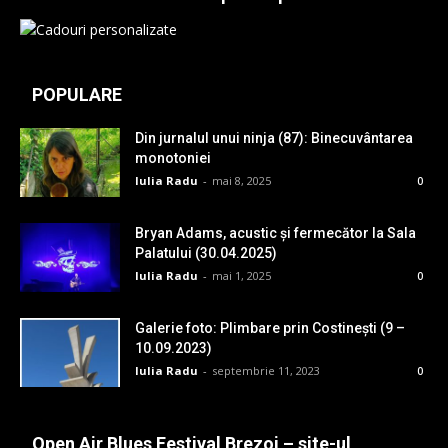
POPULARE
Din jurnalul unui ninja (87): Binecuvântarea
monotoniei
Iulia Radu
-
mai 8, 2025
0
Bryan Adams, acustic și fermecător la Sala
Palatului (30.04.2025)
Iulia Radu
-
mai 1, 2025
0
Galerie foto: Plimbare prin Costinești (9 –
10.09.2023)
Iulia Radu
-
septembrie 11, 2023
0
Open Air Blues Festival Brezoi – site-ul