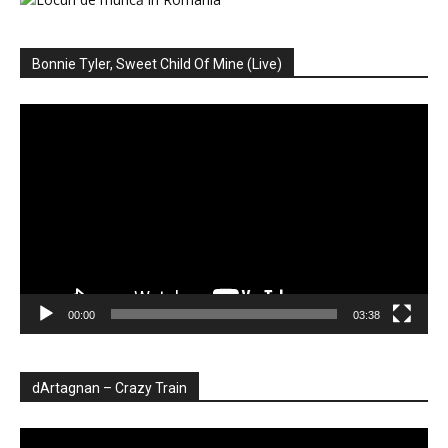
Bonnie Tyler, Sweet Child Of Mine (Live)
Player
video
00:00
03:38
dArtagnan – Crazy Train
Player