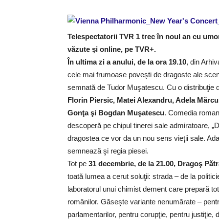
Telespectatorii TVR 1 trec în noul an cu umor
văzute şi online, pe TVR+.
În ultima zi a anului, de la ora 19.10
, din Arhi
cele mai frumoase poveşti de dragoste ale scen
semnată de Tudor Muşatescu. Cu o distribuţie de
Florin Piersic, Matei Alexandru, Adela Mărc
Gonţa şi Bogdan Muşatescu
. Comedia romanti
descoperă pe chipul tinerei sale admiratoare, „Do
dragostea ce vor da un nou sens vieţii sale. Ad
semnează şi regia piesei.
Tot pe
31 decembrie, de la 21.00,
Dragoş Pătr
toată lumea a cerut soluţii: strada – de la politic
laboratorul unui chimist dement care prepară tot 
românilor. Găseşte variante nenumărate – pentru
parlamentarilor, pentru corupţie, pentru justiţie,