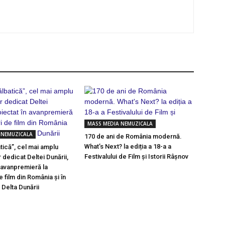
MASS MEDIA NEMUZICALA
 NEMUZICALA
170 de ani de România modernă.
What’s Next? la ediția a 18-a a
tică”, cel mai amplu
Festivalului de Film și Istorii Râșnov
dedicat Deltei Dunării,
n avanpremieră la
e film din România și în
n Delta Dunării