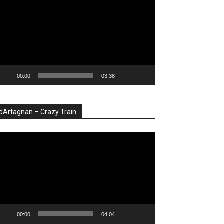
deo
00:00
03:38
dArtagnan – Crazy Train
ayer
deo
00:00
04:04