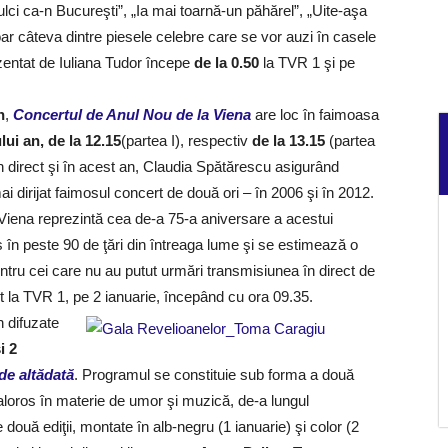
lci ca-n Bucureşti”, „Ia mai toarnă-un păhărel”, „Uite-aşa
ar câteva dintre piesele celebre care se vor auzi în casele
zentat de Iuliana Tudor începe
de la 0.50
la TVR 1 şi pe
n
,
Concertul de Anul Nou de la Viena
are loc în faimoasa
lui an, de la 12.15
(partea I), respectiv
de la 13.15
(partea
n direct şi în acest an, Claudia Spătărescu asigurând
dirijat faimosul concert de două ori – în 2006 şi în 2012.
 Viena reprezintă cea de-a 75-a aniversare a acestui
s în peste 90 de ţări din întreaga lume şi se estimează o
ntru cei care nu au putut urmări transmisiunea în direct de
tot la TVR 1, pe 2 ianuarie, începând cu ora 09.35.
 difuzate
i 2
de altădată
. Programul se constituie sub forma a două
loros în materie de umor şi muzică, de-a lungul
 două ediţii, montate în alb-negru (1 ianuarie) şi color (2