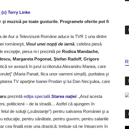
 şi muzică pe toate gusturile. Programele oferite pot fi
va de Aur a Televiziunii Române aduce la TVR 1 una dintre
ei româneşti,
Visul unei nopţi de iarnă
, celebra piesă
 excepţie, piesa ni-i prezintă pe
Rodica Mandache,
ulescu, Margareta Pogonat, Ştefan Radoff, Grigore
R
că se axează în jurul scriitorului Alexandru Manea, care
ruleţ” (Maria Panait, fiica unor oameni simpli), puritatea şi
aptarea TV aparţine Ioanei Prodan şi lui Dan Necşulea, care
aru
prezintă
ediţia specială
Starea naţiei
: „Anul acesta
ieni, politicienii – de la stradă… Astfel că ajungem în
felul de soluţii („substanţe”) pentru salvarea României şi a
 educaţie, pentru sănătate, pentru guvern, pentru salariile
 dar cea finală este una drastică: trebuie să ne întoarcem în
Pl