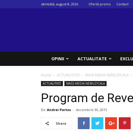
sâmbătă, august 8, 2026
Ofertă promo
Contact
Psihologul
muzical
OPINII
ACTUALITATE
EXCLU
Acasă
ACTUALITATE
MASS MEDIA NEMUZICALA
ACTUALITATE
MASS MEDIA NEMUZICALA
Program de Revel
De
Andrei Partos
-
decembrie 30, 2015
Share