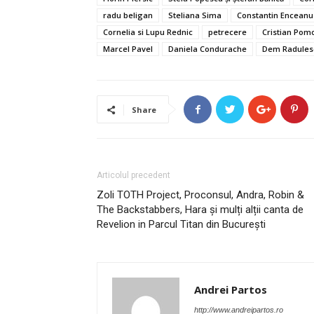
radu beligan
Steliana Sima
Constantin Enceanu
Cornelia si Lupu Rednic
petrecere
Cristian Pom
Marcel Pavel
Daniela Condurache
Dem Radules
Share
Articolul precedent
Zoli TOTH Project, Proconsul, Andra, Robin &
The Backstabbers, Hara și mulți alții canta de
Revelion in Parcul Titan din București
Andrei Partos
http://www.andreipartos.ro