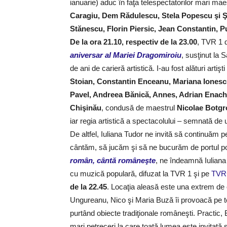
ianuarie) aduc în faţa telespectatorilor mari mae
Caragiu, Dem Rădulescu, Stela Popescu şi 
Stănescu, Florin Piersic, Jean Constantin, P
De la ora 21.10, respectiv de la 23.00
, TVR 1 d
aniversar al Mariei Dragomiroiu
, susţinut la S
de ani de carieră artistică. I-au fost alături art
Stoian, Constantin Enceanu, Mariana Ionescu
Pavel, Andreea Bănică, Annes, Adrian Enache
Chişinău
, condusă de maestrul
Nicolae Botgr
iar regia artistică a spectacolului – semnată de 
De altfel, Iuliana Tudor ne invită să continuăm 
cântăm, să jucăm şi să ne bucurăm de portul pop
român, cântă româneşte
, ne îndeamnă Iuliana
cu muzică populară, difuzat la TVR 1 şi pe
TVR
de la 22.45
. Locaţia aleasă este una extrem de 
Ungureanu, Nico şi Maria Buză îi provoacă pe to
purtând obiecte tradiţionale româneşti. Practic,
mari petreceri la care toată lumea este invitată