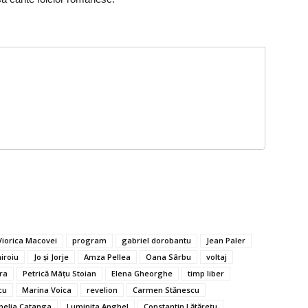
Viorica Macovei
program
gabriel dorobantu
Jean Paler
iroiu
Jo şi Jorje
Amza Pellea
Oana Sârbu
voltaj
ra
Petrică Mâţu Stoian
Elena Gheorghe
timp liber
cu
Marina Voica
revelion
Carmen Stănescu
nelia Catanga
Luminita Anghel
Constantin Lătăreţu