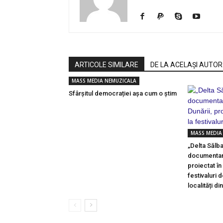
ARTICOLE SIMILARE
DE LA ACELAȘI AUTOR
MASS MEDIA NEMUZICALA
Sfârșitul democrației așa cum o știm
MASS MEDIA
„Delta Sălba
documentar 
proiectat î
festivaluri d
localități di