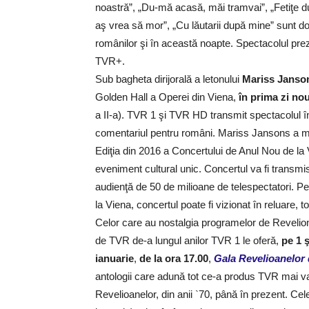
noastră”, „Du-mă acasă, măi tramvai”, „Fetiţe du
aş vrea să mor”, „Cu lăutarii după mine” sunt do
românilor şi în această noapte. Spectacolul pre
TVR+.
Sub bagheta dirijorală a letonului
Mariss Janso
Golden Hall a Operei din Viena,
în prima zi nou
a II-a). TVR 1 şi TVR HD transmit spectacolul î
comentariul pentru români. Mariss Jansons a mai 
Ediţia din 2016 a Concertului de Anul Nou de la
eveniment cultural unic. Concertul va fi transmi
audienţă de 50 de milioane de telespectatori. Pe
la Viena, concertul poate fi vizionat în reluare, 
Celor care au nostalgia programelor de Revelion
de TVR de-a lungul anilor TVR 1 le oferă,
pe 1 ş
ianuarie
,
de la ora 17.00
,
Gala Revelioanelor 
antologii care adună tot ce-a produs TVR mai va
Revelioanelor, din anii `70, până în prezent. Cele