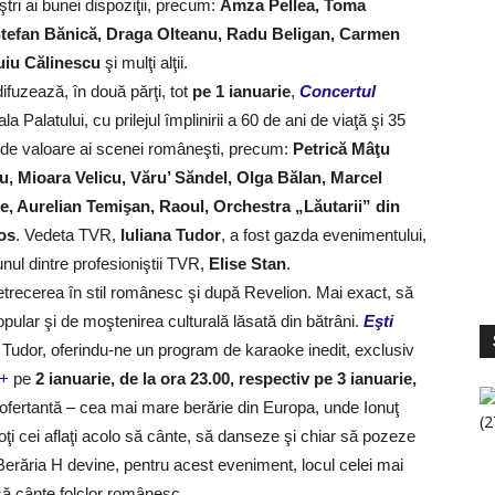
ştri ai bunei dispoziţii, precum:
Amza Pellea, Toma
Ştefan Bănică, Draga Olteanu, Radu Beligan, Carmen
uiu Călinescu
şi mulţi alţii.
ifuzează, în două părţi, tot
pe 1 ianuarie
,
Concertul
ala Palatului, cu prilejul împlinirii a 60 de ani de viaţă şi 35
işti de valoare ai scenei româneşti, precum:
Petrică Mâţu
, Mioara Velicu, Văru’ Săndel, Olga Bălan, Marcel
, Aurelian Temişan, Raoul, Orchestra „Lăutarii” din
os
. Vedeta TVR,
Iuliana Tudor
, a fost gazda evenimentului,
unul dintre profesioniştii TVR,
Elise Stan
.
petrecerea în stil românesc şi după Revelion. Mai exact, să
ular şi de moştenirea culturală lăsată din bătrâni.
Eşti
S
V
 Tudor, oferindu-ne un program de karaoke inedit, exclusiv
+
pe
2 ianuarie, de la ora 23.00, respectiv pe 3 ianuarie,
ofertantă – cea mai mare berărie din Europa, unde Ionuţ
ţi cei aflaţi acolo să cânte, să danseze şi chiar să pozeze
 Berăria H devine, pentru acest eveniment, locul celei mai
 să cânte folclor românesc.