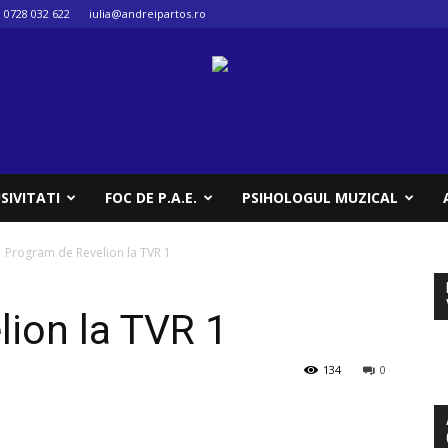
0728 032 622
iulia@andreipartos.ro
SIVITATI
FOC DE P.A.E.
PSIHOLOGUL MUZICAL
Program de Revelion la TVR 1
ion la TVR 1
134
0