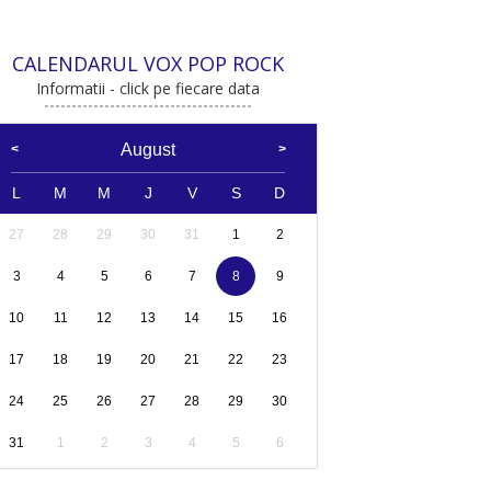
CALENDARUL VOX POP ROCK
Informatii - click pe fiecare data
August
L
M
M
J
V
S
D
27
28
29
30
31
1
2
3
4
5
6
7
8
9
10
11
12
13
14
15
16
17
18
19
20
21
22
23
24
25
26
27
28
29
30
31
1
2
3
4
5
6