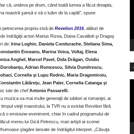
 clar că, undeva pe drum, când toată lumea a făcut dreapta,
vi
ima noastră şansă e să o luăm de la capăt”, spune
 petrecerea propriu-zisă de
Revelion 2016
, alături de
de îndrăgiţii actori Marius Rizea, Diana Cavallioti şi Dragoş
ri de:
Irina Loghin, Daniela Condurache, Steliana Sima,
onstantin Enceanu, Marina Voica, Voltaj, Elena
nica Anghel, Marcel Pavel, Dida Drăgan, Ovidiu
l Dorobanţu, Adrian Romcescu, Silvia Dumitrescu,
ohaci, Cornelia şi Lupu Rednic, Maria Dragomiroiu,
Pl
onstantin Lătăreţu, Jean Paler, Cornelia Catanga şi
vi
a foc iute de
chef
Antonio Passarelli
.
cu muzica sa mai multe generaţii de iubitori ai romanţei, ai
 timpul vieţii maestrului, la TVR nu a existat Revelion fără
ică o emisiune-eveniment, chiar în cadrul programului de
lăcut mereu lui Gică Petrescu, mari artişti ai scenei
frumoase şlagăre lansate de îndrăgitul interpret. „Căsuţa