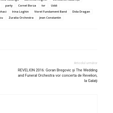
party
Cornel Borza
tvr
Uddi
ohaci
Irina Loghin
Viorel Fundament Band
Dida Dragan
cu
Zuralia Orchestra
Jean Constantin
Articolul următor
REVELION 2016: Goran Bregovic şi The Wedding
and Funeral Orchestra vor concerta de Revelion,
la Galaţi