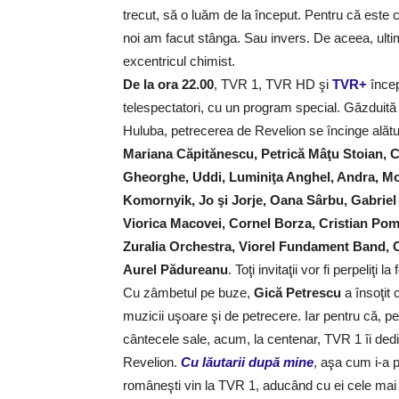
trecut, să o luăm de la început. Pentru că este
noi am facut stânga. Sau invers. De aceea, ult
excentricul chimist.
De la ora 22.00
, TVR 1, TVR HD şi
TVR+
încep
telespectatori, cu un program special. Găzduită 
Huluba, petrecerea de Revelion se încinge alătu
Mariana Căpitănescu, Petrică Mâţu Stoian, C
Gheorghe, Uddi, Luminiţa Anghel, Andra, Mo
Komornyik, Jo şi Jorje, Oana Sârbu, Gabrie
Viorica Macovei, Cornel Borza, Cristian Pom
Zuralia Orchestra, Viorel Fundament Band, C
Aurel Pădureanu
. Toţi invitaţii vor fi perpeliţi l
Cu zâmbetul pe buze,
Gică Petrescu
a însoţit 
muzicii uşoare şi de petrecere. Iar pentru că, pe
cântecele sale, acum, la centenar, TVR 1 îi ded
Revelion.
Cu lăutarii după mine
, aşa cum i-a p
româneşti vin la TVR 1, aducând cu ei cele mai 