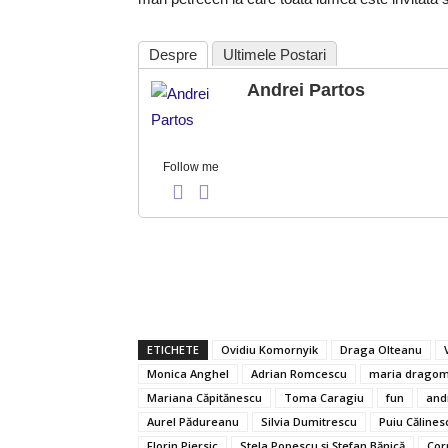
Despre
Ultimele Postari
Andrei Partos
Follow me
ETICHETE
Ovidiu Komornyik
Draga Olteanu
Monica Anghel
Adrian Romcescu
maria dragom
Mariana Căpitănescu
Toma Caragiu
fun
and
Aurel Pădureanu
Silvia Dumitrescu
Puiu Călines
Florin Piersic
Stela Popescu şi Ştefan Bănică
Cor