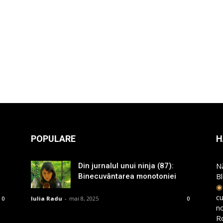
POPULARE
H
N
Din jurnalul unui ninja (87):
B
Binecuvântarea monotoniei
cu
Iulia Radu
-
mai 8, 2025
0
0
n
R