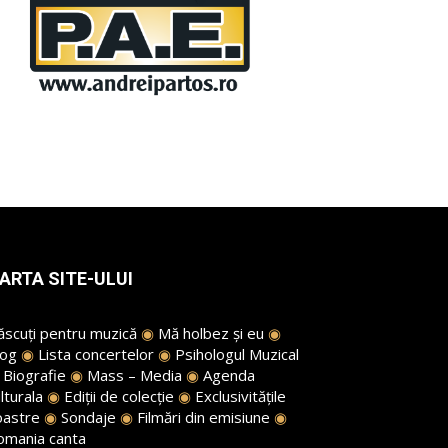
ARTA SITE-ULUI
ăscuți pentru muzică
◉
Mă holbez și eu
◉
log
◉
Lista concertelor
◉
Psihologul Muzical
◉
Biografie
◉
Mass – Media
◉
Agenda
lturala
◉
Ediții de colecție
◉
Exclusivitățile
oastre
◉
Sondaje
◉
Filmări din emisiune
◉
omania canta