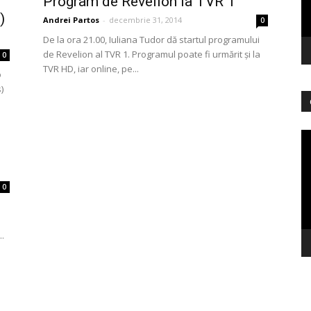
Program de Revelion la TVR 1
)
Andrei Partos
-
decembrie 31, 2014
0
De la ora 21.00, Iuliana Tudor dă startul programului
de Revelion al TVR 1. Programul poate fi urmărit şi la
0
TVR HD, iar online, pe...
o
)
Pl
vi
0
..