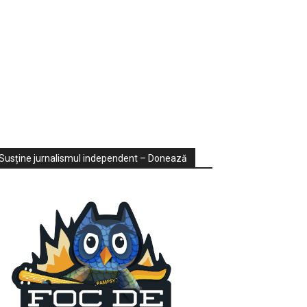
ondaje
ideo
Susține jurnalismul independent – Donează