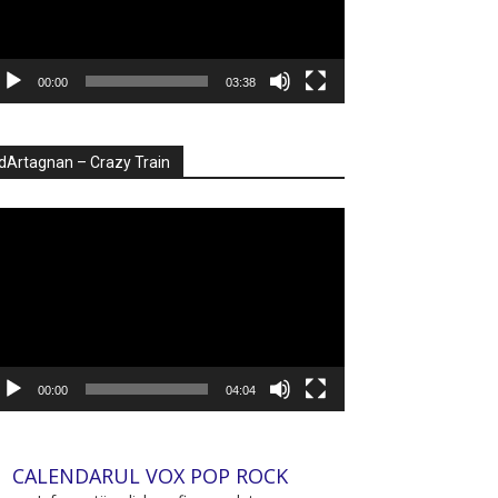
00:00
03:38
dArtagnan – Crazy Train
ayer
deo
00:00
04:04
CALENDARUL VOX POP ROCK