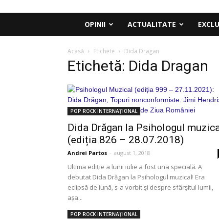
OPINII
ACTUALITATE
EXCLU
Acasă
Etichete
Dida Dragan
Etichetă: Dida Dragan
POP ROCK INTERNAȚIONAL
Dida Drăgan la Psihologul muzica
(ediția 826 – 28.07.2018)
Andrei Partos
-
august 1, 2018
Ultima ediție a lunii iulie a fost una specială. A
debutat Dida Drăgan la Psihologul muzical! Era
eclipsă de lună, s-a vorbit și despre sfârșitul lumii,
așa...
POP ROCK INTERNAȚIONAL