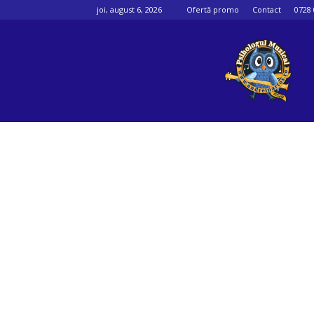
joi, august 6, 2026
Ofertă promo
Contact
0728 
Psihologul
muzical