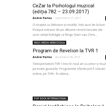
CeZar la Psihologul muzical
(ediția 782 – 23.09.2017)
Andrei Partos
-
septembrie 27, 2017
O noapte cu debuturi și noutăți. Veți auzi de la bun
început extrase de pe albume recent lansate ale
unor artiști îndrăgiți ca Ringo Starr sau Chris...
MASS MEDIA NEMUZICALA
Program de Revelion la TVR 1
Andrei Partos
-
decembrie 30, 2015
Telespectatorii TVR 1 trec în noul an cu umor şi muz
pe toate gusturile. Programele oferite pot fi văzute 
online, pe TVR+. În ultima...
POP ROCK INTERNAȚIONAL