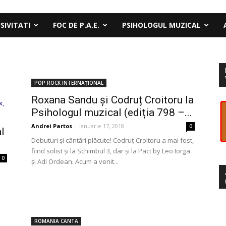
SIVITATI
FOC DE P.A.E.
PSIHOLOGUL MUZICAL
POP ROCK INTERNAȚIONAL
Roxana Sandu și Codruț Croitoru la
Psihologul muzical (ediția 798 –...
Andrei Partos
-
ianuarie 17, 2018
0
l
Debuturi și cântări plăcute! Codruț Croitoru a mai fost,
fiind solist și la Schimbul 3, dar și la Pact by Leo Iorga
0
și Adi Ordean. Acum a venit...
ROMANIA CANTA