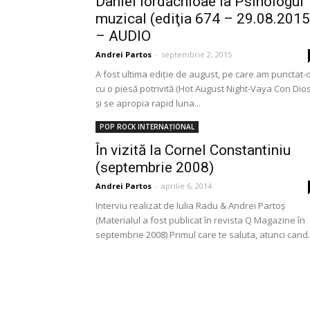
Daniel Iordăchioae la Psihologul
muzical (ediţia 674 – 29.08.2015
– AUDIO
Andrei Partos
-
septembrie 2, 2015
A fost ultima ediţie de august, pe care am punctat-
cu o piesă potrivită (Hot August Night-Vaya Con Dios
şi se apropia rapid luna...
POP ROCK INTERNAȚIONAL
În vizită la Cornel Constantiniu
(septembrie 2008)
Andrei Partos
-
aprilie 6, 2014
Interviu realizat de Iulia Radu & Andrei Partoș
(Materialul a fost publicat în revista Q Magazine în
septembrie 2008) Primul care te saluta, atunci cand.