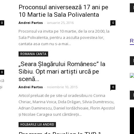
Proconsul aniversează 17 ani pe
10 Martie la Sala Polivalenta
Andrei Partos
-
ianuarie 25, 2016
0
0
Proconsul va invita pe 10 martie, de la ora 20:00, la
Sala Polivalenta, pentru a asculta povestea lor,
R
cantata asa cum nu s-a mai...
ROMANIA CANTA
„Seara Şlagărului Românesc” la
Sibiu. Opt mari artiști urcă pe
0
scenă...
ică
şi
Andrei Partos
-
noiembrie 10, 2015
0
Articol preluat de pe site-ul oradesibiu.ro Corina
Chiriac, Marina Voica, Dida Drăgan, Silvia Dumitrescu,
Adrian Daminescu, Daniel Iordăchioaie, Florin Apostol
Pl
şi Nicolae Caragea sunt cântăreţii...
vi
HOLBARILE LUI ANDREI