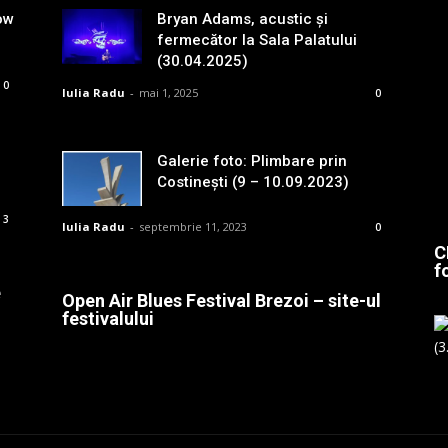
ow
Bryan Adams, acustic și
fermecător la Sala Palatului
(30.04.2025)
0
Iulia Radu
-
mai 1, 2025
0
Galerie foto: Plimbare prin
Costinești (9 – 10.09.2023)
3
Iulia Radu
-
septembrie 11, 2023
0
C
f
e
Open Air Blues Festival Brezoi – site-ul
festivalului