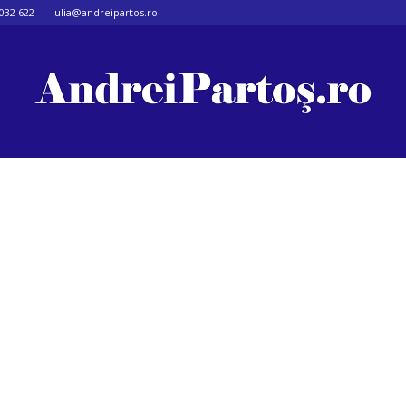
032 622
iulia@andreipartos.ro