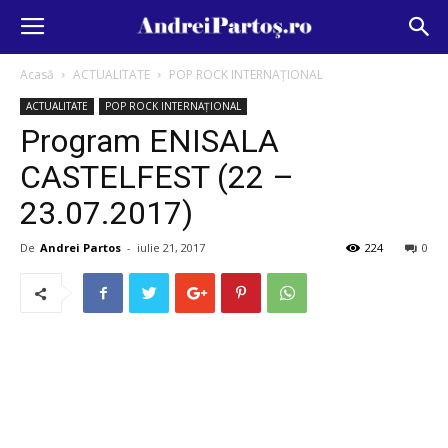
Acasă
ACTUALITATE
POP ROCK INTERNAȚIONAL
ACTUALITATE
POP ROCK INTERNAȚIONAL
Program ENISALA
CASTELFEST (22 –
23.07.2017)
De
Andrei Partos
-
iulie 21, 2017
224
0