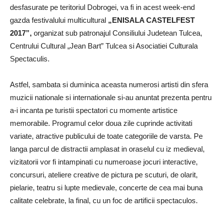
desfasurate pe teritoriul Dobrogei, va fi in acest week-end
gazda festivalului multicultural
„ENISALA CASTELFEST
2017”,
organizat sub patronajul Consiliului Judetean Tulcea,
Centrului Cultural „Jean Bart” Tulcea si Asociatiei Culturala
Spectaculis.
Astfel, sambata si duminica aceasta numerosi artisti din sfera
muzicii nationale si internationale si-au anuntat prezenta pentru
a-i incanta pe turistii spectatori cu momente artistice
memorabile. Programul celor doua zile cuprinde activitati
variate, atractive publicului de toate categoriile de varsta. Pe
langa parcul de distractii amplasat in oraselul cu iz medieval,
vizitatorii vor fi intampinati cu numeroase jocuri interactive,
concursuri, ateliere creative de pictura pe scuturi, de olarit,
pielarie, teatru si lupte medievale, concerte de cea mai buna
calitate celebrate, la final, cu un foc de artificii spectaculos.