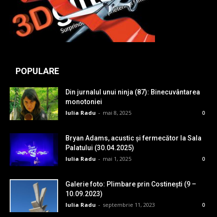
POPULARE
Din jurnalul unui ninja (87): Binecuvântarea
monotoniei
Iulia Radu
-
mai 8, 2025
0
Bryan Adams, acustic și fermecător la Sala
Palatului (30.04.2025)
Iulia Radu
-
mai 1, 2025
0
Galerie foto: Plimbare prin Costinești (9 –
10.09.2023)
Iulia Radu
-
septembrie 11, 2023
0