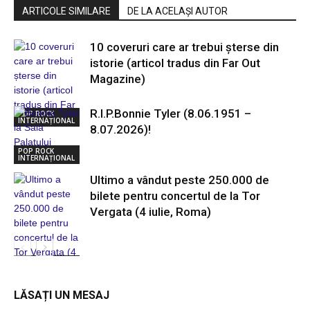
ARTICOLE SIMILARE
DE LA ACELAȘI AUTOR
10 coveruri care ar trebui șterse din
istorie (articol tradus din Far Out
Magazine)
R.I.P.Bonnie Tyler (8.06.1951 –
POP ROCK
INTERNAȚIONAL
8.07.2026)!
POP ROCK
INTERNAȚIONAL
Ultimo a vândut peste 250.000 de
bilete pentru concertul de la Tor
Vergata (4 iulie, Roma)
POP ROCK
INTERNAȚIONAL
LĂSAȚI UN MESAJ