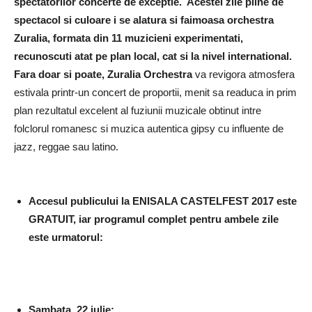
spectatorilor concerte de exceptie. Acestei zile pline de
spectacol si culoare i se alatura si faimoasa orchestra
Zuralia, formata din 11 muzicieni experimentati,
recunoscuti atat pe plan local, cat si la nivel international.
Fara doar si poate,
Zuralia Orchestra
va revigora atmosfera
estivala printr-un concert de proportii, menit sa readuca in prim
plan rezultatul excelent al fuziunii muzicale obtinut intre
folclorul romanesc si muzica autentica gipsy cu influente de
jazz, reggae sau latino.
Accesul publicului la ENISALA CASTELFEST 2017 este
GRATUIT, iar programul complet pentru ambele zile
este urmatorul:
Sambata, 22 iulie: