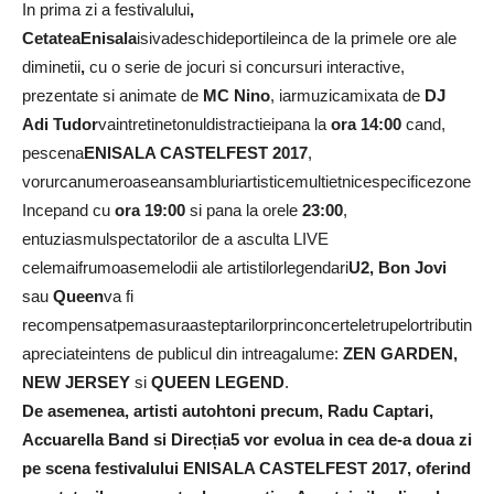
In prima zi a festivalului
,
CetateaEnisala
isivadeschideportileinca de la primele ore ale
diminetii
,
cu o serie de jocuri si concursuri interactive,
prezentate si animate de
MC Nino
, iarmuzicamixata de
DJ
Adi Tudor
vaintretinetonuldistractieipana la
ora 14:00
cand,
pescena
ENISALA CASTELFEST 2017
,
vorurcanumeroaseansambluriartisticemultietnicespecificezoneido
Incepand cu
ora 19:00
si pana la orele
23:00
,
entuziasmulspectatorilor de a asculta LIVE
celemaifrumoasemelodii ale artistilorlegendari
U2, Bon Jovi
sau
Queen
va fi
recompensatpemasuraasteptarilorprinconcerteletrupelortributintern
apreciateintens de publicul din intreagalume:
ZEN GARDEN,
NEW JERSEY
si
QUEEN LEGEND
.
De asemenea, artisti autohtoni precum, Radu Captari,
Accuarella Band si Direcția5 vor evolua in cea de-a doua zi
pe scena festivalului ENISALA CASTELFEST 2017, oferind