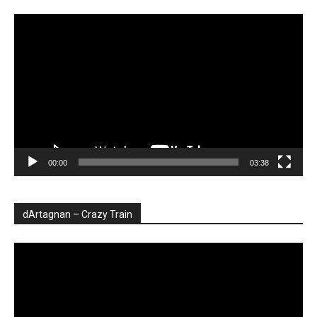
Player
video
00:00
03:38
dArtagnan – Crazy Train
Player
video