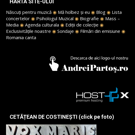
HARTA SITE-ULUI
Născuți pentru muzică
◉
Mă holbez și eu
◉
Blog
◉
Lista
concertelor
◉
Psihologul Muzical
◉
Biografie
◉
Mass –
Media
◉
Agenda culturala
◉
Ediții de colecție
◉
Exclusivitățile noastre
◉
Sondaje
◉
Filmări din emisiune
◉
Romania canta
CETĂȚEAN DE COSTINEȘTI (click pe foto)