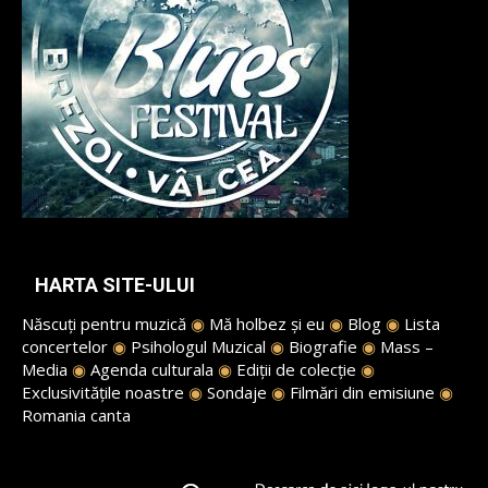
HARTA SITE-ULUI
Născuți pentru muzică
◉
Mă holbez și eu
◉
Blog
◉
Lista
concertelor
◉
Psihologul Muzical
◉
Biografie
◉
Mass –
Media
◉
Agenda culturala
◉
Ediții de colecție
◉
Exclusivitățile noastre
◉
Sondaje
◉
Filmări din emisiune
◉
Romania canta