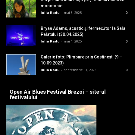
monotoniei
Iulia Radu
-
mai 8, 2025
0
Bryan Adams, acustic și fermecător la Sala
Palatului (30.04.2025)
Iulia Radu
-
mai 1, 2025
0
Galerie foto: Plimbare prin Costinești (9 –
10.09.2023)
Iulia Radu
-
septembrie 11, 2023
0
Open Air Blues Festival Brezoi – site-ul
festivalului