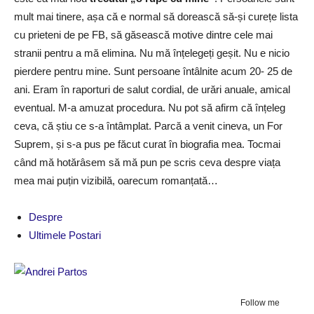
mult mai tinere, așa că e normal să dorească să-și curețe lista
cu prieteni de pe FB, să găsească motive dintre cele mai
stranii pentru a mă elimina. Nu mă înțelegeți geșit. Nu e nicio
pierdere pentru mine. Sunt persoane întâlnite acum 20- 25 de
ani. Eram în raporturi de salut cordial, de urări anuale, amical
eventual. M-a amuzat procedura. Nu pot să afirm că înțeleg
ceva, că știu ce s-a întâmplat. Parcă a venit cineva, un For
Suprem, și s-a pus pe făcut curat în biografia mea. Tocmai
când mă hotărâsem să mă pun pe scris ceva despre viața
mea mai puțin vizibilă, oarecum romanțată…
Despre
Ultimele Postari
Follow me