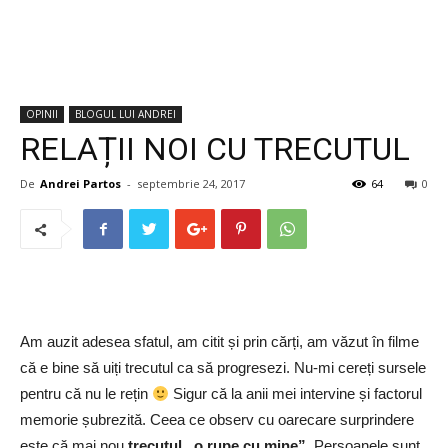
OPINII
BLOGUL LUI ANDREI
RELAȚII NOI CU TRECUTUL
De
Andrei Partos
-
septembrie 24, 2017
64
0
Am auzit adesea sfatul, am citit și prin cărți, am văzut în filme
că e bine să uiți trecutul ca să progresezi. Nu-mi cereți sursele
pentru că nu le rețin
Sigur că la anii mei intervine și factorul
memorie șubrezită. Ceea ce observ cu oarecare surprindere
este că mai nou
trecutul „o rupe cu mine”
. Persoanele sunt