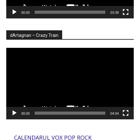
00:00
03:38
dArtagnan – Crazy Train
Player
video
00:00
04:04
CALENDARUL VOX POP ROCK