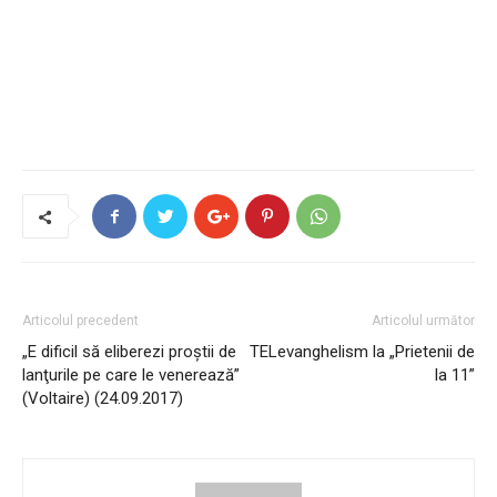
Articolul precedent
Articolul următor
„E dificil să eliberezi proştii de
TELevanghelism la „Prietenii de
lanţurile pe care le venerează”
la 11”
(Voltaire) (24.09.2017)