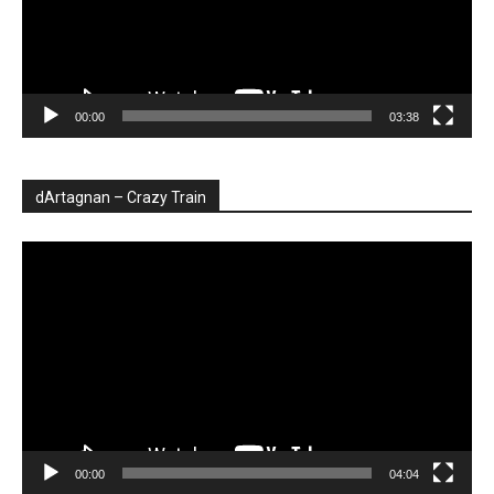
00:00
03:38
dArtagnan – Crazy Train
Player
video
00:00
04:04