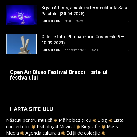
Bryan Adams, acustic și fermecător la Sala
Palatului (30.04.2025)
Iulia Radu
-
mai 1, 2025
0
Galerie foto: Plimbare prin Costinești (9 –
10.09.2023)
Iulia Radu
-
septembrie 11, 2023
0
Open Air Blues Festival Brezoi – site-ul
festivalului
HARTA SITE-ULUI
Născuți pentru muzică
◉
Mă holbez și eu
◉
Blog
◉
Lista
concertelor
◉
Psihologul Muzical
◉
Biografie
◉
Mass –
Media
◉
Agenda culturala
◉
Ediții de colecție
◉