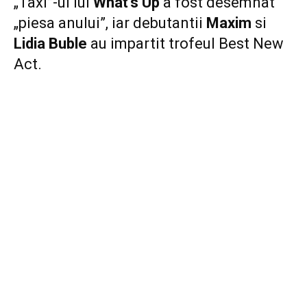
„Taxi”-ul lui
What’s Up
a fost desemnat
„piesa anului”, iar debutantii
Maxim
si
Lidia Buble
au impartit trofeul Best New
Act.