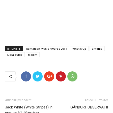
ETICHETE
Romanian Music Awards 2014
What's Up
antonia
Lidia Buble
Maxim
Articolul precedent
Articolul următor
Jack White (White Stripes) în
GÂNDURI, OBSERVAŢII
premieră în România