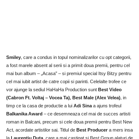
Smiley
, care a condus in topul nominalizarilor cu opt categorii,
a fost marele absent al serii si a primit doua premii, pentru cel
mai bun album – „Acasa” – si premiul special Itsy Bitzy pentru
cel mai iubit artist de catre copii si parinti. Celelalte trofee ce
vor ajunge la sediul HaHaHa Production sunt
Best Video
(Cabron Ft. Voltaj – Vocea Ta), Best Male (Alex Velea)
, in
timp ce la casa de productie a lui
Adi Sina
a ajuns trofeul
Balkanika Award
– ce desemneaza cel mai de succes artisti
roman in Balcani, precum si cele doua premii pentru Best New
Act, acordate artistilor sai. Titlul de
Best Producer
a mers insa
la
Laurentiu Duta
, care a mai castigat si Best Group alaturi de