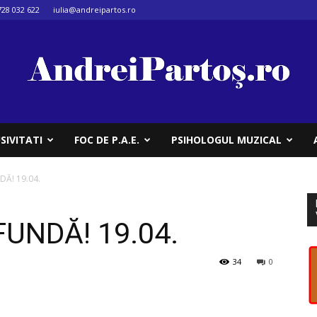
728 032 622
iulia@andreipartos.ro
SIVITATI
FOC DE P.A.E.
PSIHOLOGUL MUZICAL
Ă! 19.04.
UNDĂ! 19.04.
34
0