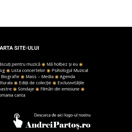
ARTA SITE-ULUI
ăscuți pentru muzică
◉
Mă holbez și eu
◉
log
◉
Lista concertelor
◉
Psihologul Muzical
◉
Biografie
◉
Mass – Media
◉
Agenda
lturala
◉
Ediții de colecție
◉
Exclusivitățile
oastre
◉
Sondaje
◉
Filmări din emisiune
◉
omania canta