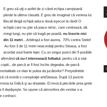
E greu să uiţi o astfel de zi când echipa campioană
pierde la ultima clasată. E greu de imaginat că venirea lui
Becali lângă echipă aduce două eşecuri la rând! O
echipă care nu ştie să joace nimic, care centrează, dă
mingi lungi, nu ştie să tragă pe poartă,
nu înscrie nici
din 11 metri
…Arbitrajul a fost aiurea, 70% contra Stelei!
Au fost 3 de 11 metri neacordaţi pentru Steaua, a fost
acordat unul foarte lejer. Cu un singur punct din 9 posibile
e afirmând
că nu-l interesează fotbalul
, pentru că a stat
 copiii…de parcă ar fi fost închis degeaba, de parcă
ntalitate ce elan le putea da jucătorilor? Preşedintele
ză că există o conspiraţie antiSteaua. După 13 puncte
emisia lui Gâlcă şi au dreptate. El invocă plecările prea grele
na îl depăşeşte. Se spune că atmosfera din vestiar s-a
e contract.