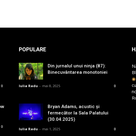
POPULARE
H
N
Din jurnalul unui ninja (87):
B
Binecuvântarea monotoniei
cu
Iulia Radu
-
mai 8, 2025
0
0
n
R
ow
Bryan Adams, acustic și
fermecător la Sala Palatului
(30.04.2025)
0
Iulia Radu
-
mai 1, 2025
0