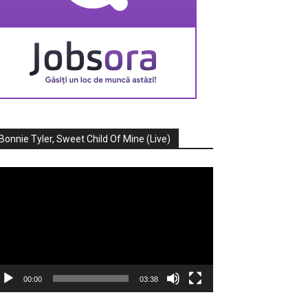
Bonnie Tyler, Sweet Child Of Mine (Live)
ayer
deo
00:00
03:38