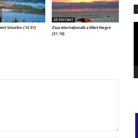
DE PĂSTRAT
Pl
irii Visurilor (13.01)
Ziua internațională a Mării Negre
vi
(31.10)