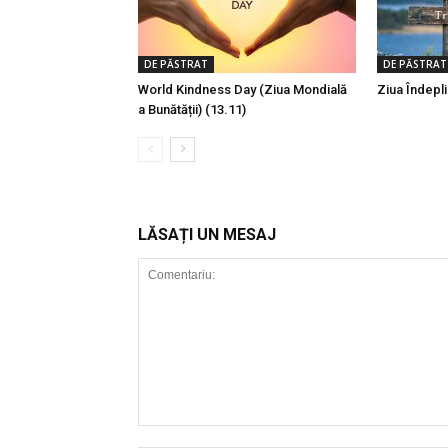
DE PĂSTRAT
DE PĂSTRAT
World Kindness Day (Ziua Mondială
Ziua Îndeplin
a Bunătății) (13.11)
LĂSAȚI UN MESAJ