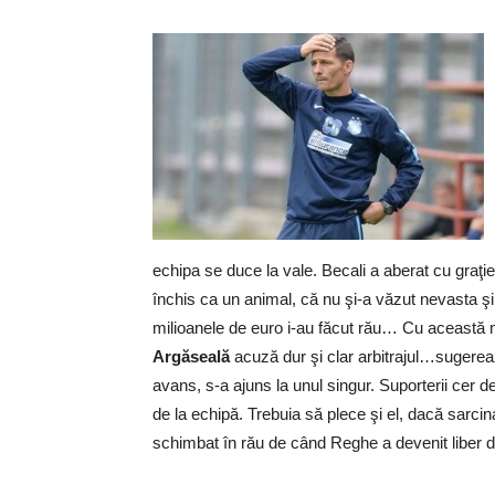
echipa se duce la vale. Becali a aberat cu graţi
închis ca un animal, că nu şi-a văzut nevasta şi
milioanele de euro i-au făcut rău… Cu această me
Argăseală
acuză dur şi clar arbitrajul…sugerea
avans, s-a ajuns la unul singur. Suporterii cer d
de la echipă. Trebuia să plece şi el, dacă sarci
schimbat în rău de când Reghe a devenit liber d