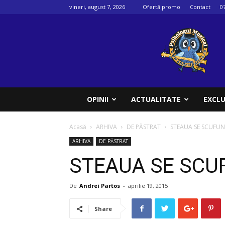
vineri, august 7, 2026
Ofertă promo
Contact
0
Psihologul
muzical
OPINII
ACTUALITATE
EXCLU
Acasă
ARHIVA
DE PĂSTRAT
STEAUA SE SCUFUND
ARHIVA
DE PĂSTRAT
STEAUA SE SCUF
De
Andrei Partos
-
aprilie 19, 2015
Share