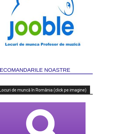
ECOMANDARILE NOASTRE
Locuri de muncă în România (click pe imagine)