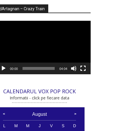
dArtagnan – Crazy Train
ayer
deo
00:00
04:04
CALENDARUL VOX POP ROCK
Informatii - click pe fiecare data
August
L
M
M
J
V
S
D