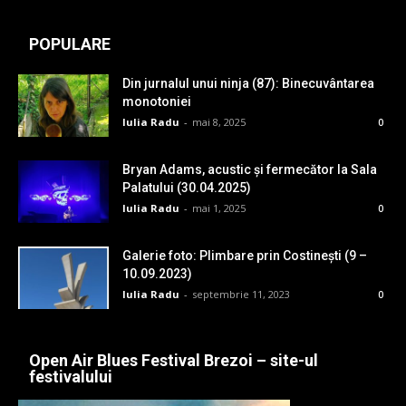
POPULARE
Din jurnalul unui ninja (87): Binecuvântarea
monotoniei
Iulia Radu
-
mai 8, 2025
0
Bryan Adams, acustic și fermecător la Sala
Palatului (30.04.2025)
Iulia Radu
-
mai 1, 2025
0
Galerie foto: Plimbare prin Costinești (9 –
10.09.2023)
Iulia Radu
-
septembrie 11, 2023
0
Open Air Blues Festival Brezoi – site-ul
festivalului