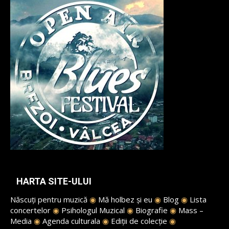
HARTA SITE-ULUI
Născuți pentru muzică
◉
Mă holbez și eu
◉
Blog
◉
Lista
concertelor
◉
Psihologul Muzical
◉
Biografie
◉
Mass –
Media
◉
Agenda culturala
◉
Ediții de colecție
◉