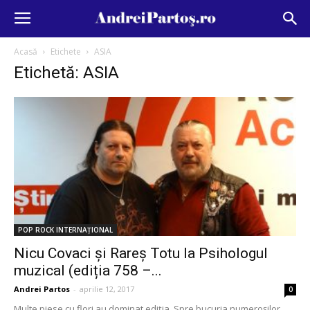
Acasă
Etichete
ASIA
Etichetă: ASIA
POP ROCK INTERNAȚIONAL
Nicu Covaci și Rareș Totu la Psihologul
muzical (ediția 758 –...
Andrei Partos
-
aprilie 12, 2017
0
Multe piese cu flori au dominat ediția. Spre bucuria numeroșilor