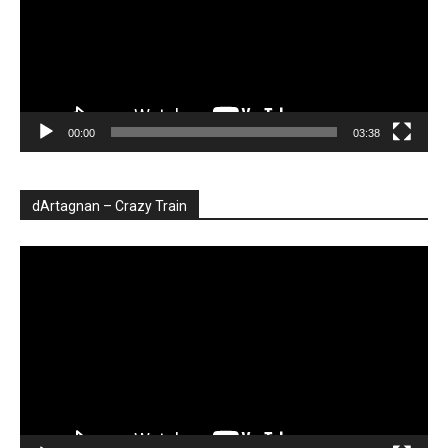
00:00
03:38
dArtagnan – Crazy Train
Player
video