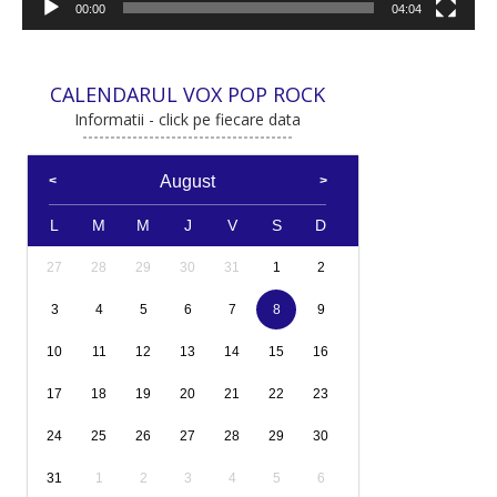
00:00
04:04
CALENDARUL VOX POP ROCK
Informatii - click pe fiecare data
August
L
M
M
J
V
S
D
27
28
29
30
31
1
2
3
4
5
6
7
8
9
10
11
12
13
14
15
16
17
18
19
20
21
22
23
24
25
26
27
28
29
30
31
1
2
3
4
5
6