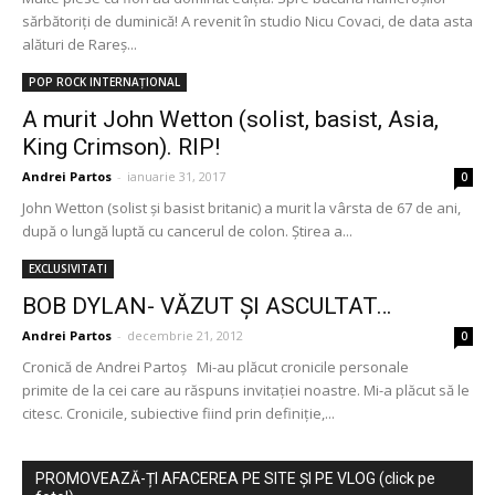
sărbătoriți de duminică! A revenit în studio Nicu Covaci, de data asta
alături de Rareș...
POP ROCK INTERNAȚIONAL
A murit John Wetton (solist, basist, Asia,
King Crimson). RIP!
Andrei Partos
-
ianuarie 31, 2017
0
John Wetton (solist și basist britanic) a murit la vârsta de 67 de ani,
după o lungă luptă cu cancerul de colon. Știrea a...
EXCLUSIVITATI
BOB DYLAN- VĂZUT ŞI ASCULTAT…
Andrei Partos
-
decembrie 21, 2012
0
Cronică de Andrei Partoş Mi-au plăcut cronicile personale
primite de la cei care au răspuns invitaţiei noastre. Mi-a plăcut să le
citesc. Cronicile, subiective fiind prin definiţie,...
PROMOVEAZĂ-ȚI AFACEREA PE SITE ȘI PE VLOG (click pe