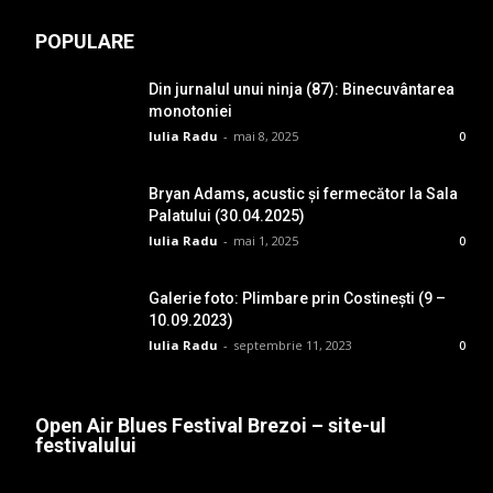
POPULARE
Din jurnalul unui ninja (87): Binecuvântarea
monotoniei
Iulia Radu
-
mai 8, 2025
0
Bryan Adams, acustic și fermecător la Sala
Palatului (30.04.2025)
Iulia Radu
-
mai 1, 2025
0
Galerie foto: Plimbare prin Costinești (9 –
10.09.2023)
Iulia Radu
-
septembrie 11, 2023
0
Open Air Blues Festival Brezoi – site-ul
festivalului