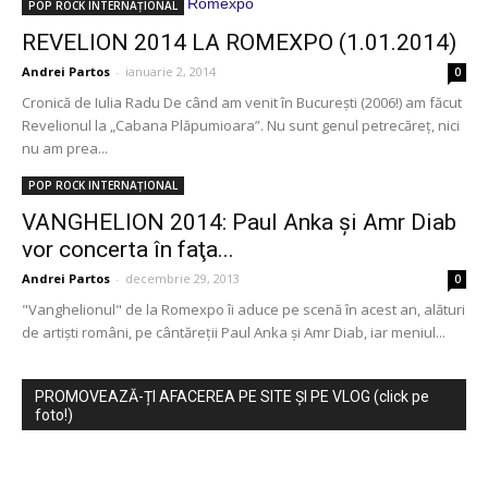
POP ROCK INTERNAȚIONAL
REVELION 2014 LA ROMEXPO (1.01.2014)
Andrei Partos
-
ianuarie 2, 2014
0
Cronică de Iulia Radu De când am venit în București (2006!) am făcut
Revelionul la „Cabana Plăpumioara”. Nu sunt genul petrecăreț, nici
nu am prea...
POP ROCK INTERNAȚIONAL
VANGHELION 2014: Paul Anka şi Amr Diab
vor concerta în faţa...
Andrei Partos
-
decembrie 29, 2013
0
"Vanghelionul" de la Romexpo îi aduce pe scenă în acest an, alături
de artişti români, pe cântăreţii Paul Anka şi Amr Diab, iar meniul...
PROMOVEAZĂ-ȚI AFACEREA PE SITE ȘI PE VLOG (click pe
foto!)