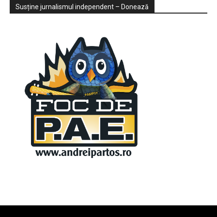
Sondaje
Video
Susține jurnalismul independent – Donează