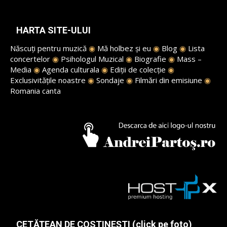
HARTA SITE-ULUI
Născuți pentru muzică
◉
Mă holbez și eu
◉
Blog
◉
Lista
concertelor
◉
Psihologul Muzical
◉
Biografie
◉
Mass –
Media
◉
Agenda culturala
◉
Ediții de colecție
◉
Exclusivitățile noastre
◉
Sondaje
◉
Filmări din emisiune
◉
Romania canta
CETĂȚEAN DE COSTINEȘTI (click pe foto)