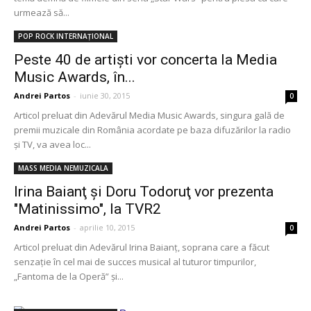
urmează să...
POP ROCK INTERNAȚIONAL
Peste 40 de artişti vor concerta la Media
Music Awards, în...
Andrei Partos
-
iunie 30, 2015
0
Articol preluat din Adevărul Media Music Awards, singura gală de
premii muzicale din România acordate pe baza difuzărilor la radio
şi TV, va avea loc...
MASS MEDIA NEMUZICALA
Irina Baianţ şi Doru Todoruţ vor prezenta
"Matinissimo", la TVR2
Andrei Partos
-
aprilie 10, 2015
0
Articol preluat din Adevărul Irina Baianţ, soprana care a făcut
senzaţie în cel mai de succes musical al tuturor timpurilor,
„Fantoma de la Operă” şi...