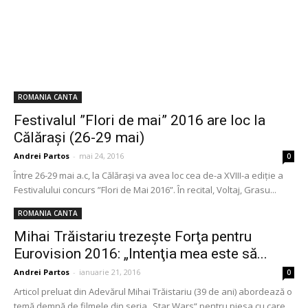
ROMANIA CANTA
Festivalul ”Flori de mai” 2016 are loc la
Călărași (26-29 mai)
Andrei Partos
-
mai 24, 2016
0
Între 26-29 mai a.c, la Călărași va avea loc cea de-a XVIII-a ediție a
Festivalului concurs ”Flori de Mai 2016”. În recital, Voltaj, Grasu...
ROMANIA CANTA
Mihai Trăistariu trezeşte Forţa pentru
Eurovision 2016: „Intenţia mea este să...
Andrei Partos
-
ianuarie 21, 2016
0
Articol preluat din Adevărul Mihai Trăistariu (39 de ani) abordează o
temă demnă de filmele din seria „Star Wars“ pentru piesa cu care