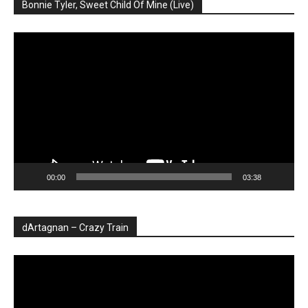
Bonnie Tyler, Sweet Child Of Mine (Live)
Player
video
00:00
03:38
dArtagnan – Crazy Train
Player
video