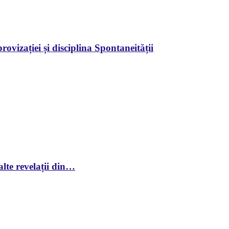
ovizației și disciplina Spontaneității
lte revelații din…