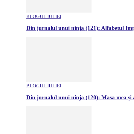
BLOGUL IULIEI
Din jurnalul unui ninja (121): Alfabetul Impr
BLOGUL IULIEI
Din jurnalul unui ninja (120): Masa mea și a