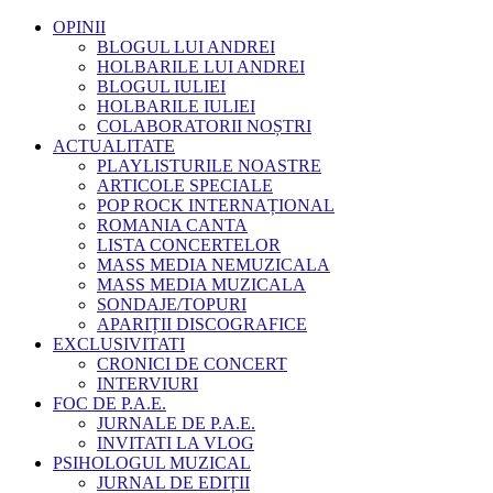
OPINII
BLOGUL LUI ANDREI
HOLBARILE LUI ANDREI
BLOGUL IULIEI
HOLBARILE IULIEI
COLABORATORII NOȘTRI
ACTUALITATE
PLAYLISTURILE NOASTRE
ARTICOLE SPECIALE
POP ROCK INTERNAȚIONAL
ROMANIA CANTA
LISTA CONCERTELOR
MASS MEDIA NEMUZICALA
MASS MEDIA MUZICALA
SONDAJE/TOPURI
APARIȚII DISCOGRAFICE
EXCLUSIVITATI
CRONICI DE CONCERT
INTERVIURI
FOC DE P.A.E.
JURNALE DE P.A.E.
INVITATI LA VLOG
PSIHOLOGUL MUZICAL
JURNAL DE EDIȚII