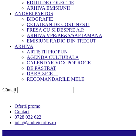
EDITII DE COLECTIE
ARHIVA EMISIUNII
ANDREI PARTOS
BIOGRAFIE
CETATEAN DE COSTINESTI
PRESA CU SI DESPRE A.P.
ARHIVA VPR/P.R&S/SAPTAMANA
EMISIUNI RADIO DIN TRECUT
ARHIVA
ARTIȘTII PROPUN
AGENDA CULTURALA
CALENDAR VOX POP ROCK
DE PĂSTRAT
DARA ZICE…
RECOMANDARILE MELE
Căutați
Ofertă promo
Contact
0728 032 622
iulia@andreipartos.ro
Psihologul muzical