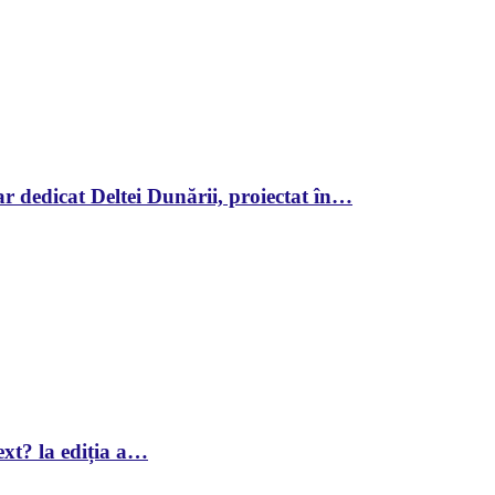
r dedicat Deltei Dunării, proiectat în…
xt? la ediția a…