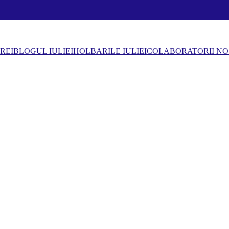
REI
BLOGUL IULIEI
HOLBARILE IULIEI
COLABORATORII NO