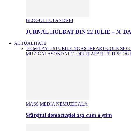
BLOGUL LUI ANDREI
JURNAL HOLBAT DIN 22 IULIE – N.
ACTUALITATE
Toate
PLAYLISTURILE NOASTRE
ARTICOLE SPE
MUZICALA
SONDAJE/TOPURI
APARIȚII DISCOG
MASS MEDIA NEMUZICALA
Sfârșitul democrației așa cum o știm