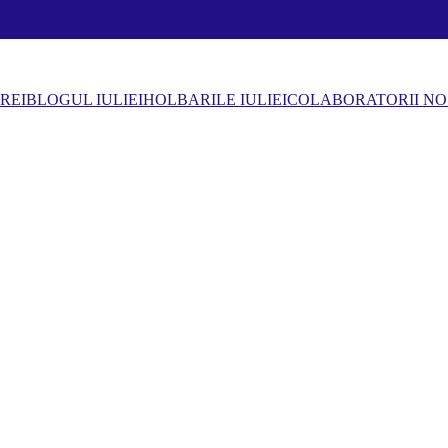
REI
BLOGUL IULIEI
HOLBARILE IULIEI
COLABORATORII NO