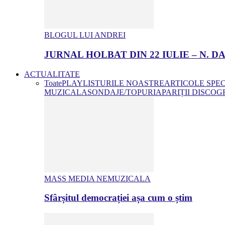
BLOGUL LUI ANDREI
JURNAL HOLBAT DIN 22 IULIE – N.
ACTUALITATE
Toate
PLAYLISTURILE NOASTRE
ARTICOLE SPE
MUZICALA
SONDAJE/TOPURI
APARIȚII DISCOG
MASS MEDIA NEMUZICALA
Sfârșitul democrației așa cum o știm