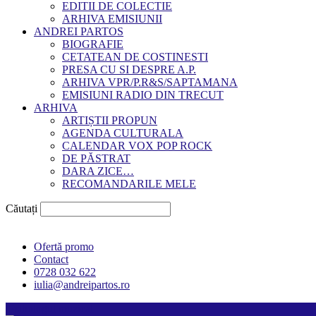
EDITII DE COLECTIE
ARHIVA EMISIUNII
ANDREI PARTOS
BIOGRAFIE
CETATEAN DE COSTINESTI
PRESA CU SI DESPRE A.P.
ARHIVA VPR/P.R&S/SAPTAMANA
EMISIUNI RADIO DIN TRECUT
ARHIVA
ARTIȘTII PROPUN
AGENDA CULTURALA
CALENDAR VOX POP ROCK
DE PĂSTRAT
DARA ZICE…
RECOMANDARILE MELE
Căutați
Ofertă promo
Contact
0728 032 622
iulia@andreipartos.ro
Psihologul muzical