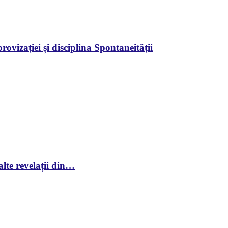
ovizației și disciplina Spontaneității
lte revelații din…