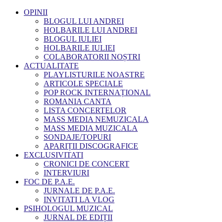
OPINII
BLOGUL LUI ANDREI
HOLBARILE LUI ANDREI
BLOGUL IULIEI
HOLBARILE IULIEI
COLABORATORII NOȘTRI
ACTUALITATE
PLAYLISTURILE NOASTRE
ARTICOLE SPECIALE
POP ROCK INTERNAȚIONAL
ROMANIA CANTA
LISTA CONCERTELOR
MASS MEDIA NEMUZICALA
MASS MEDIA MUZICALA
SONDAJE/TOPURI
APARIȚII DISCOGRAFICE
EXCLUSIVITATI
CRONICI DE CONCERT
INTERVIURI
FOC DE P.A.E.
JURNALE DE P.A.E.
INVITATI LA VLOG
PSIHOLOGUL MUZICAL
JURNAL DE EDIȚII