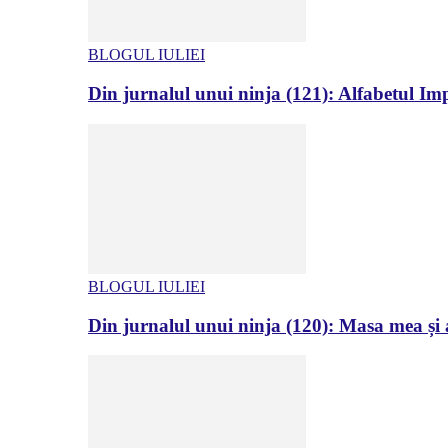
BLOGUL IULIEI
Din jurnalul unui ninja (121): Alfabetul Impr
BLOGUL IULIEI
Din jurnalul unui ninja (120): Masa mea și a