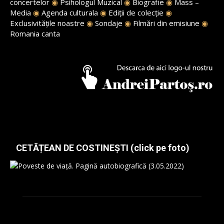
concertelor
◉
Psihologul Muzical
◉
Biografie
◉
Mass –
Media
◉
Agenda culturala
◉
Ediții de colecție
◉
Exclusivitățile noastre
◉
Sondaje
◉
Filmări din emisiune
◉
Romania canta
CETĂȚEAN DE COSTINEȘTI (click pe foto)