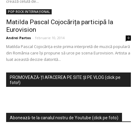
crează celulă de...
POP ROCK INTERNAȚIONAL
Matilda Pascal Cojocărița participă la
Eurovision
Andrei Partos
-
februarie 10, 2014
0
Matilda Pascal Cojocărița este prima interpretă de muzică populară
din România care își propune să urce pe scena Eurovision. Artista a
luat această decizie datorită...
PROMOVEAZĂ-ȚI AFACEREA PE SITE ȘI PE VLOG (click pe
foto!)
Abonează-te la canalul nostru de Youtube (click pe foto)