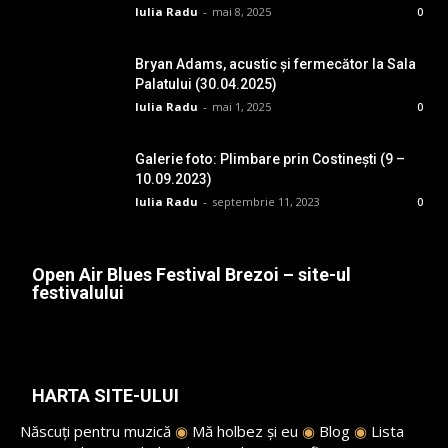
Iulia Radu
-
mai 8, 2025
0
Bryan Adams, acustic și fermecător la Sala
Palatului (30.04.2025)
Iulia Radu
-
mai 1, 2025
0
Galerie foto: Plimbare prin Costinești (9 –
10.09.2023)
Iulia Radu
-
septembrie 11, 2023
0
Open Air Blues Festival Brezoi – site-ul
festivalului
HARTA SITE-ULUI
Născuți pentru muzică
◉
Mă holbez și eu
◉
Blog
◉
Lista