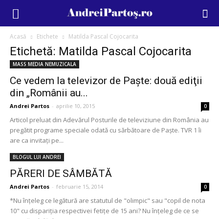
Acasă
Etichete
Matilda Pascal Cojocarita
Etichetă: Matilda Pascal Cojocarita
MASS MEDIA NEMUZICALA
Ce vedem la televizor de Paşte: două ediţii
din „Românii au...
Andrei Partos
-
aprilie 10, 2015
0
Articol preluat din Adevărul Posturile de televiziune din România au
pregătit programe speciale odată cu sărbătoare de Paşte. TVR 1 îi
are ca invitaţi pe...
BLOGUL LUI ANDREI
PĂRERI DE SÂMBĂTĂ
Andrei Partos
-
februarie 15, 2014
0
*Nu înţeleg ce legătură are statutul de "olimpic" sau "copil de nota
10" cu dispariţia respectivei fetiţe de 15 ani? Nu înţeleg de ce se