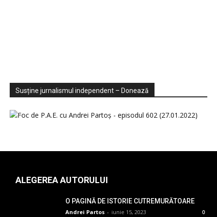
Sondaje
Video
Susține jurnalismul independent – Donează
ALEGEREA AUTORULUI
O PAGINĂ DE ISTORIE CUTREMURĂTOARE
Andrei Partos
-
iunie 15, 2023
0