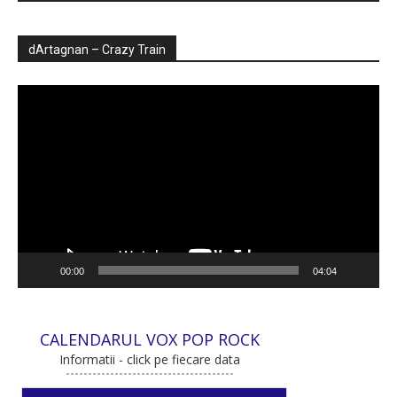
dArtagnan – Crazy Train
Player
video
00:00
04:04
CALENDARUL VOX POP ROCK
Informatii - click pe fiecare data