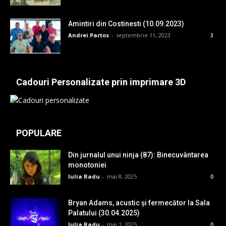
Amintiri din Costinesti (10.09.2023)
Andrei Partos
-
septembrie 11, 2023
3
Cadouri Personalizate prin imprimare 3D
POPULARE
Din jurnalul unui ninja (87): Binecuvântarea
monotoniei
Iulia Radu
-
mai 8, 2025
0
Bryan Adams, acustic și fermecător la Sala
Palatului (30.04.2025)
Iulia Radu
-
mai 1, 2025
0