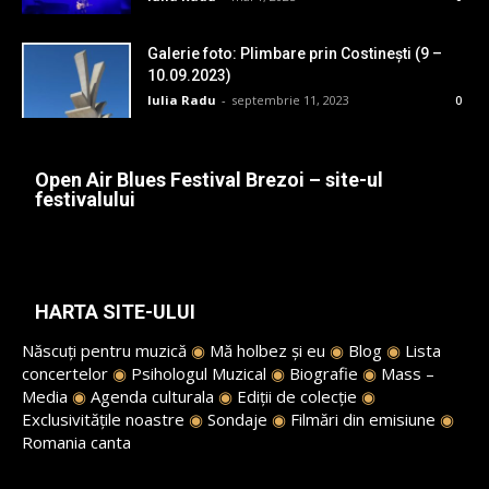
Galerie foto: Plimbare prin Costinești (9 –
10.09.2023)
Iulia Radu
-
septembrie 11, 2023
0
Open Air Blues Festival Brezoi – site-ul
festivalului
HARTA SITE-ULUI
Născuți pentru muzică
◉
Mă holbez și eu
◉
Blog
◉
Lista
concertelor
◉
Psihologul Muzical
◉
Biografie
◉
Mass –
Media
◉
Agenda culturala
◉
Ediții de colecție
◉
Exclusivitățile noastre
◉
Sondaje
◉
Filmări din emisiune
◉
Romania canta