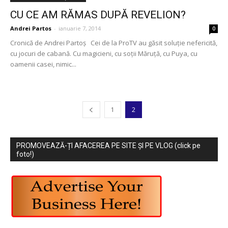
CU CE AM RĂMAS DUPĂ REVELION?
Andrei Partos
-
ianuarie 7, 2014
0
Cronică de Andrei Partoş Cei de la ProTV au găsit soluţie nefericită,
cu jocuri de cabană. Cu magicieni, cu soţii Măruţă, cu Puya, cu
oamenii casei, nimic...
1
2
PROMOVEAZĂ-ȚI AFACEREA PE SITE ȘI PE VLOG (click pe
foto!)