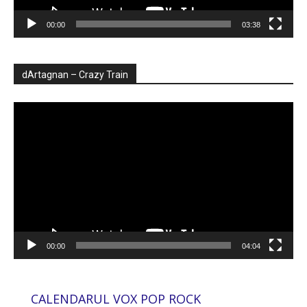
00:00
03:38
dArtagnan – Crazy Train
Player
video
00:00
04:04
CALENDARUL VOX POP ROCK