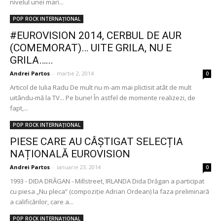
nivelul unei mari...
POP ROCK INTERNAȚIONAL
#EUROVISION 2014, CERBUL DE AUR
(COMEMORAT)… UITE GRILA, NU E
GRILA…...
Andrei Partos
-
martie 2, 2014
0
Articol de Iulia Radu De mult nu m-am mai plictisit atât de mult
uitându-mă la TV... Pe bune! În astfel de momente realizezi, de
fapt,...
POP ROCK INTERNAȚIONAL
PIESE CARE AU CÂȘTIGAT SELECȚIA
NAȚIONALĂ EUROVISION
Andrei Partos
-
ianuarie 23, 2014
0
1993 - DIDA DRĂGAN - Millstreet, IRLANDA Dida Drăgan a participat
cu piesa „Nu pleca” (compoziție Adrian Ordean) la faza preliminară
a calificărilor, care a...
POP ROCK INTERNAȚIONAL