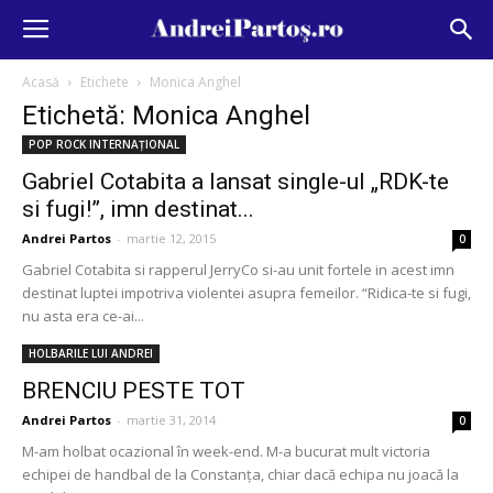
Acasă
Etichete
Monica Anghel
Etichetă: Monica Anghel
POP ROCK INTERNAȚIONAL
Gabriel Cotabita a lansat single-ul „RDK-te
si fugi!”, imn destinat...
Andrei Partos
-
martie 12, 2015
0
Gabriel Cotabita si rapperul JerryCo si-au unit fortele in acest imn
destinat luptei impotriva violentei asupra femeilor. “Ridica-te si fugi,
nu asta era ce-ai...
HOLBARILE LUI ANDREI
BRENCIU PESTE TOT
Andrei Partos
-
martie 31, 2014
0
M-am holbat ocazional în week-end. M-a bucurat mult victoria
echipei de handbal de la Constanţa, chiar dacă echipa nu joacă la